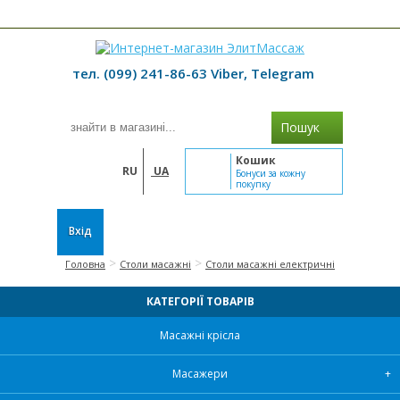
≡ МЕНЮ
тел. (099) 241-86-63 Viber, Telegram
Пошук
Кошик
RU
UA
Бонуси за кожну
покупку
Вхід
>
>
Головна
Столи масажні
Столи масажні електричні
КАТЕГОРІЇ ТОВАРІВ
Масажні крісла
Масажери