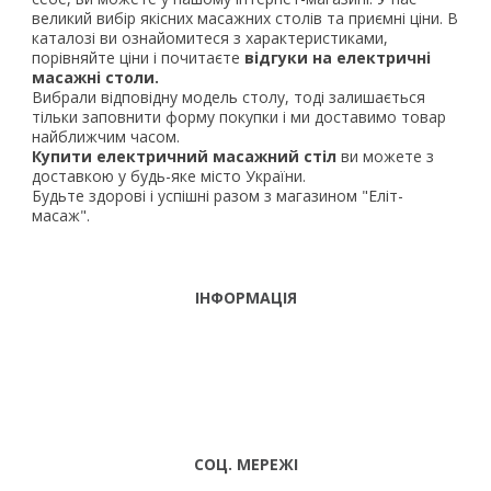
великий вибір якісних масажних столів та приємні ціни. В
каталозі ви ознайомитеся з характеристиками,
порівняйте ціни і почитаєте
відгуки на електричні
масажні столи.
Вибрали відповідну модель столу, тоді залишається
тільки заповнити форму покупки і ми доставимо товар
найближчим часом.
Купити електричний масажний стіл
ви можете з
доставкою у будь-яке місто України.
Будьте здорові і успішні разом з магазином "Еліт-
масаж".
ІНФОРМАЦІЯ
ТЕЛЕФОНИ
тел. (099)
241-86-63
ПН-CБ: 9:00 -
Viber,
18:00 НД:
Telegram
ВИХІДНИЙ
СОЦ. МЕРЕЖІ