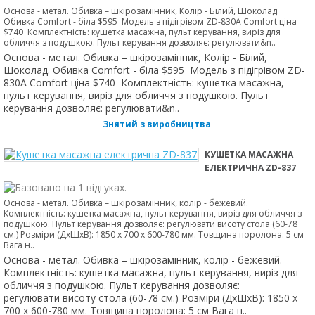
Основа - метал. Обивка – шкірозамінник, Колір - Білий, Шоколад.
Обивка Comfort - біла $595 Модель з підігрівом ZD-830A Comfort ціна
$740 Комплектність: кушетка масажна, пульт керування, виріз для
обличчя з подушкою. Пульт керування дозволяє: регулювати&n..
Основа - метал. Обивка – шкірозамінник, Колір - Білий,
Шоколад. Обивка Comfort - біла $595 Модель з підігрівом ZD-
830A Comfort ціна $740 Комплектність: кушетка масажна,
пульт керування, виріз для обличчя з подушкою. Пульт
керування дозволяє: регулювати&n..
Знятий з виробництва
КУШЕТКА МАСАЖНА
ЕЛЕКТРИЧНА ZD-837
Основа - метал. Обивка – шкірозамінник, колір - бежевий.
Комплектність: кушетка масажна, пульт керування, виріз для обличчя з
подушкою. Пульт керування дозволяє: регулювати висоту стола (60-78
см.) Розміри (ДхШхВ): 1850 х 700 х 600-780 мм. Товщина поролона: 5 см
Вага н..
Основа - метал. Обивка – шкірозамінник, колір - бежевий.
Комплектність: кушетка масажна, пульт керування, виріз для
обличчя з подушкою. Пульт керування дозволяє:
регулювати висоту стола (60-78 см.) Розміри (ДхШхВ): 1850 х
700 х 600-780 мм. Товщина поролона: 5 см Вага н..