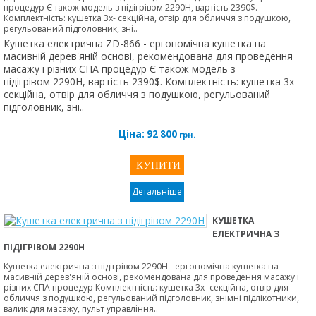
процедур Є також модель з підігрівом 2290H, вартість 2390$.
Комплектність: кушетка 3х- секційна, отвір для обличчя з подушкою,
регульований підголовник, зні..
Кушетка електрична ZD-866 - ергономічна кушетка на
масивній дерев'яній основі, рекомендована для проведення
масажу і різних СПА процедур Є також модель з
підігрівом 2290H, вартість 2390$. Комплектність: кушетка 3х-
секційна, отвір для обличчя з подушкою, регульований
підголовник, зні..
Ціна:
92 800
грн.
Детальніше
КУШЕТКА
ЕЛЕКТРИЧНА З
ПІДІГРІВОМ 2290H
Кушетка електрична з підігрівом 2290H - ергономічна кушетка на
масивній дерев'яній основі, рекомендована для проведення масажу і
різних СПА процедур Комплектність: кушетка 3х- секційна, отвір для
обличчя з подушкою, регульований підголовник, знімні підлікотники,
валик для масажу, пульт управління..