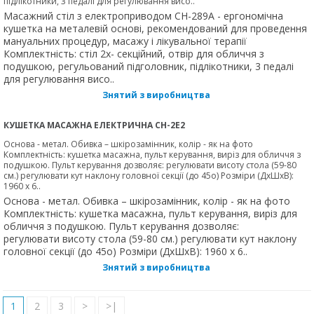
підлікотники, 3 педалі для регулювання висо..
Масажний стіл з електроприводом CH-289A - ергономічна
кушетка на металевій основі, рекомендований для проведення
мануальних процедур, масажу і лікувальної терапії
Комплектність: стіл 2х- секційний, отвір для обличчя з
подушкою, регульований підголовник, підлікотники, 3 педалі
для регулювання висо..
Знятий з виробництва
КУШЕТКА МАСАЖНА ЕЛЕКТРИЧНА CH-2Е2
Основа - метал. Обивка – шкірозамінник, колір - як на фото
Комплектність: кушетка масажна, пульт керування, виріз для обличчя з
подушкою. Пульт керування дозволяє: регулювати висоту стола (59-80
см.) регулювати кут наклону головної секції (до 45о) Розміри (ДхШхВ):
1960 х 6..
Основа - метал. Обивка – шкірозамінник, колір - як на фото
Комплектність: кушетка масажна, пульт керування, виріз для
обличчя з подушкою. Пульт керування дозволяє:
регулювати висоту стола (59-80 см.) регулювати кут наклону
головної секції (до 45о) Розміри (ДхШхВ): 1960 х 6..
Знятий з виробництва
1
2
3
>
>|