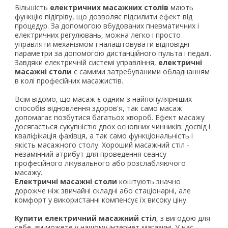
Більшість
електричних масажних столів
мають
функцію підігріву, що дозволяє підсилити ефект від
процедур. За допомогою вбудованих пневматичних і
електричних регулювань, можна легко і просто
управляти механізмом і налаштовувати відповідні
параметри за допомогою дистанційного пульта і педалі.
Завдяки електричній системі управління,
електричні
масажні столи
є самими затребуваними обладнанням
в колі професійних масажистів.
Всім відомо, що масаж є одним з найпопулярніших
способів відновлення здоров'я, так само масаж
допомагає позбутися багатьох хвороб. Ефект масажу
досягається сукупністю двох основних чинників: досвід і
кваліфікація фахівця, а так само функціональність і
якість масажного столу. Хороший масажний стіл -
незамінний атрибут для проведення сеансу
професійного лікувального або розслабляючого
масажу.
Електричні масажні столи
коштують значно
дорожче ніж звичайні складні або стаціонарні, але
комфорт у використанні компенсує їх високу ціну.
Купити електричний масажний стіл
, з вигодою для
себе, ви можете у нашому інтернет-магазині. У нас