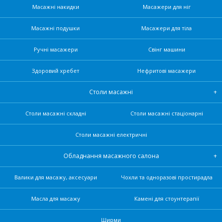
Масажні накидки
Масажери для ніг
Масажні подушки
Масажери для тіла
Ручні масажери
Свінг машини
Здоровий хребет
Нефритові масажери
Столи масажні
Столи масажні складні
Столи масажні стаціонарні
Столи масажні електричні
Обладнання масажного салона
Валики для масажу, аксесуари
Чохли та одноразові простирадла
Масла для масажу
Камені для стоунтерапії
Ширми