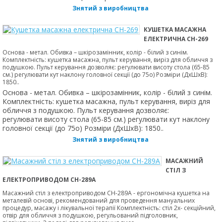
Знятий з виробництва
КУШЕТКА МАСАЖНА
ЕЛЕКТРИЧНА CH-269
Основа - метал. Обивка – шкірозамінник, колір - білий з синім.
Комплектність: кушетка масажна, пульт керування, виріз для обличчя з
подушкою. Пульт керування дозволяє: регулювати висоту стола (65-85
см.) регулювати кут наклону головної секції (до 75о) Розміри (ДхШхВ):
1850..
Основа - метал. Обивка – шкірозамінник, колір - білий з синім.
Комплектність: кушетка масажна, пульт керування, виріз для
обличчя з подушкою. Пульт керування дозволяє:
регулювати висоту стола (65-85 см.) регулювати кут наклону
головної секції (до 75о) Розміри (ДхШхВ): 1850..
Знятий з виробництва
МАСАЖНИЙ
СТІЛ З
ЕЛЕКТРОПРИВОДОМ CH-289A
Масажний стіл з електроприводом CH-289A - ергономічна кушетка на
металевій основі, рекомендований для проведення мануальних
процедур, масажу і лікувальної терапії Комплектність: стіл 2х- секційний,
отвір для обличчя з подушкою, регульований підголовник,