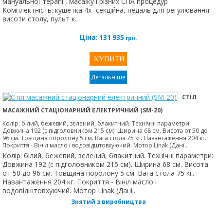
мануальної терапії, масажу і різних СПА процедур
Комплектність: кушетка 4х- секційна, педаль для регулювання
висоти столу, пульт к..
Ціна:
131 935
грн.
Детальніше
СТІЛ
МАСАЖНИЙ СТАЦІОНАРНИЙ ЕЛЕКТРИЧНИЙ (SM-20)
Колір: білий, бежевий, зелений, блакитний. Технічні параметри:
Довжина 192 (с підголовником 215 см). Ширина 68 см. Висота от 50 до
96 см. Товщина поролону 5 см. Вага стола 75 кг. Навантаження 204 кг.
Покриття - Вініл масло і водовідштовхуючий. Мотор Linak (Дані..
Колір: білий, бежевий, зелений, блакитний. Технічні параметри:
Довжина 192 (с підголовником 215 см). Ширина 68 см. Висота
от 50 до 96 см. Товщина поролону 5 см. Вага стола 75 кг.
Навантаження 204 кг. Покриття - Вініл масло і
водовідштовхуючий. Мотор Linak (Дані..
Знятий з виробництва