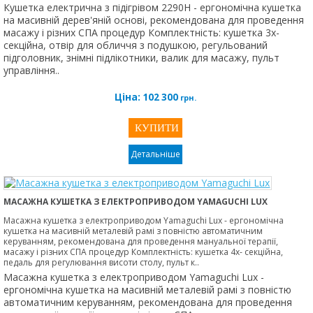
Кушетка електрична з підігрівом 2290H - ергономічна кушетка
на масивній дерев'яній основі, рекомендована для проведення
масажу і різних СПА процедур Комплектність: кушетка 3х-
секційна, отвір для обличчя з подушкою, регульований
підголовник, знімні підлікотники, валик для масажу, пульт
управління..
Ціна:
102 300
грн.
Детальніше
МАСАЖНА КУШЕТКА З ЕЛЕКТРОПРИВОДОМ YAMAGUCHI LUX
Масажна кушетка з електроприводом Yamaguchi Lux - ергономічна
кушетка на масивній металевій рамі з повністю автоматичним
керуванням, рекомендована для проведення мануальної терапії,
масажу і різних СПА процедур Комплектність: кушетка 4х- секційна,
педаль для регулювання висоти столу, пульт к..
Масажна кушетка з електроприводом Yamaguchi Lux -
ергономічна кушетка на масивній металевій рамі з повністю
автоматичним керуванням, рекомендована для проведення