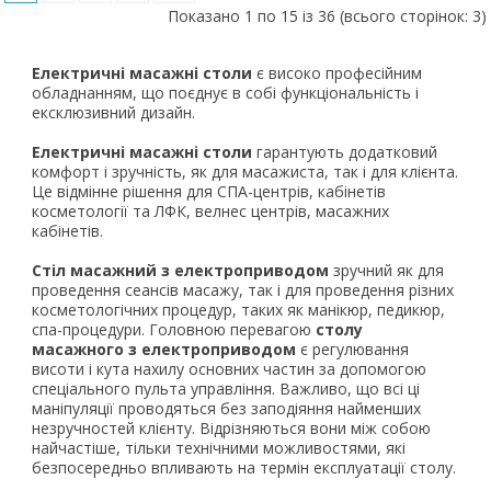
Показано 1 по 15 із 36 (всього сторінок: 3)
Електричні масажні столи
є високо професійним
обладнанням, що поєднує в собі функціональність і
ексклюзивний дизайн.
Електричні масажні столи
гарантують додатковий
комфорт і зручність, як для масажиста, так і для клієнта.
Це відмінне рішення для СПА-центрів, кабінетів
косметології та ЛФК, велнес центрів, масажних
кабінетів.
Стіл масажний з електроприводом
зручний як для
проведення сеансів масажу, так і для проведення різних
косметологічних процедур, таких як манікюр, педикюр,
спа-процедури. Головною перевагою
столу
масажного з електроприводом
є регулювання
висоти і кута нахилу основних частин за допомогою
спеціального пульта управління. Важливо, що всі ці
маніпуляції проводяться без заподіяння найменших
незручностей клієнту. Відрізняються вони між собою
найчастіше, тільки технічними можливостями, які
безпосередньо впливають на термін експлуатації столу.