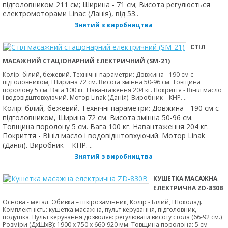
підголовником 211 см; Ширина - 71 см; Висота регулюється
електромоторами Linac (Данія), від 53..
Знятий з виробництва
СТІЛ
МАСАЖНИЙ СТАЦІОНАРНИЙ ЕЛЕКТРИЧНИЙ (SM-21)
Колір: білий, бежевий. Технічні параметри: Довжина - 190 см с
підголовником, Ширина 72 см. Висота змінна 50-96 см. Товщина
поролону 5 см. Вага 100 кг. Навантаження 204 кг. Покриття - Вініл масло
і водовідштовхуючий. Мотор Linak (Данія). Виробник – КНР. ..
Колір: білий, бежевий. Технічні параметри: Довжина - 190 см с
підголовником, Ширина 72 см. Висота змінна 50-96 см.
Товщина поролону 5 см. Вага 100 кг. Навантаження 204 кг.
Покриття - Вініл масло і водовідштовхуючий. Мотор Linak
(Данія). Виробник – КНР. ..
Знятий з виробництва
КУШЕТКА МАСАЖНА
ЕЛЕКТРИЧНА ZD-830B
Основа - метал. Обивка – шкірозамінник, Колір - Білий, Шоколад.
Комплектність: кушетка масажна, пульт керування, підголовник,
подушка. Пульт керування дозволяє: регулювати висоту стола (66-92 см.)
Розміри (ДхШхВ): 1900 х 750 х 660-920 мм. Товщина поролона: 5 см