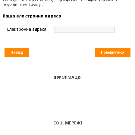
подальші інструкції.
Ваша електронна адреса
Електронна адреса
Назад
ІНФОРМАЦІЯ
ТЕЛЕФОНИ
тел. (099)
241-86-63
ПН-CБ: 9:00 -
Viber,
18:00 НД:
Telegram
ВИХІДНИЙ
СОЦ. МЕРЕЖІ