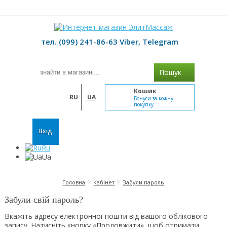
≡ МЕНЮ
тел. (099) 241-86-63 Viber, Telegram
Пошук
Кошик
RU
UA
Бонуси за кожну
покупку
Вхід
Ru
Ua
>
>
Головна
Кабінет
Забули пароль
Забули свій пароль?
Вкажіть адресу електронної пошти від вашого облікового
запису. Натисніть кнопку «Продовжити», щоб отримати