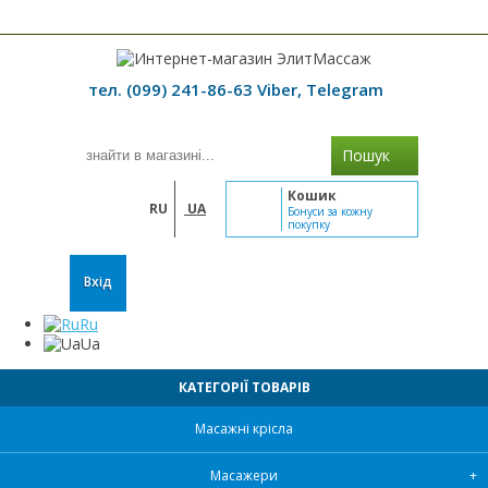
≡ МЕНЮ
тел. (099) 241-86-63 Viber, Telegram
Пошук
Кошик
RU
UA
Бонуси за кожну
покупку
Вхід
Ru
Ua
КАТЕГОРІЇ ТОВАРІВ
Масажні крісла
Масажери