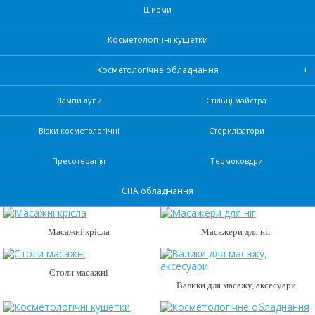
Ширми
Косметологічні кушетки
Косметологічне обладнання
Лампи лупи
Стільці майстра
Візки косметологічні
Стерилізатори
Пресотерапія
Термоковдри
СПА обладнання
Масажні крісла
Масажери для ніг
Столи масажні
Валики для масажу, аксесуари