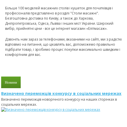
Більше 100 моделей масажних столів і кушеток для початківців і
професіоналів представлено в розділі "Столи масажні".
Безгоштовна доставка по Києву, а також до Харкова,
Дніпропетровська, Одеса, Львіва і інших міст України. Широкий
вибір, прийнятні ціни - все це інтернет магазин «Елітмасаж».
Дзвоніть нам зараз за телефонами, вказаними на сайтi, ми з радістю
відповімо на питання, що цікавлять вас, допоможемо правильно
підібрати товар, і зробимо процес покупки максимально швидким і
комфортним для вас.
Новини
Визначено переможців конкурсу в соціальних мережах
Визначено переможців новорічного конкурсу на наших сторінках в
соціальних мережах.