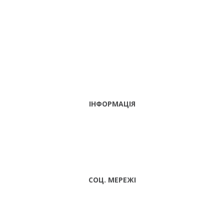
ІНФОРМАЦІЯ
ТЕЛЕФОНИ
тел. (099)
241-86-63
ПН-CБ: 9:00 -
Viber,
18:00 НД:
Telegram
ВИХІДНИЙ
СОЦ. МЕРЕЖІ