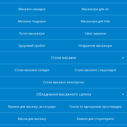
Масажні накидки
Масажери для ніг
Масажні подушки
Масажери для тіла
Ручні масажери
Свінг машини
Здоровий хребет
Нефритові масажери
Столи масажні
Столи масажні складні
Столи масажні стаціонарні
Столи масажні електричні
Обладнання масажного салона
Валики для масажу, аксесуари
Чохли та одноразові простирадла
Масла для масажу
Камені для стоунтерапії