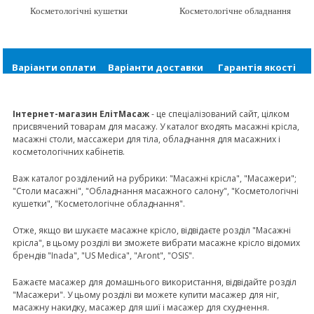
Косметологічні кушетки
Косметологічне обладнання
Варіанти оплати
Варіанти доставки
Гарантія якості
Інтернет-магазин ЕлітМасаж
- це спеціалізований сайт, цілком
присвячений товарам для масажу. У каталог входять масажні крісла,
масажні столи, массажери для тіла, обладнання для масажних і
косметологічних кабінетів.
Важ каталог розділений на рубрики: "Масажні крісла", "Масажери";
"Столи масажні", "Обладнання масажного салону", "Косметологічні
кушетки", "Косметологічне обладнання".
Отже, якщо ви шукаєте масажне крісло, відвідаєте розділ "Масажні
крісла", в цьому розділі ви зможете вибрати масажне крісло відомих
брендів "Inada", "US Medica", "Aront", "OSIS".
Бажаєте масажер для домашнього використання, відвідайте розділ
"Масажери". У цьому розділі ви можете купити масажер для ніг,
масажну накидку, масажер для шиї і масажер для схуднення.