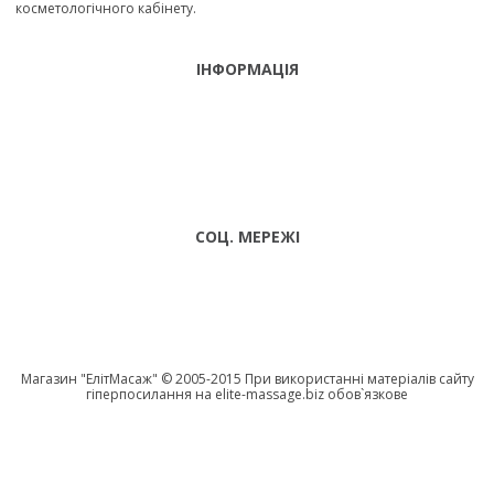
косметологічного кабінету.
ІНФОРМАЦІЯ
ТЕЛЕФОНИ
тел. (099)
241-86-63
ПН-CБ: 9:00 -
Viber,
18:00 НД:
Telegram
ВИХІДНИЙ
СОЦ. МЕРЕЖІ
Магазин "EлітМасаж" © 2005-2015 При використанні матеріалів сайту
гіперпосилання на elite-massage.biz обов`язкове