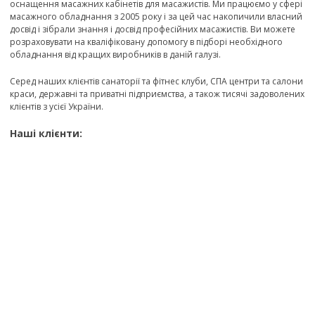
оснащення масажних кабінетів для масажистів. Ми працюємо у сфері
масажного обладнання з 2005 року і за цей час накопичили власний
досвід і зібрали знання і досвід професійних масажистів. Ви можете
розраховувати на кваліфіковану допомогу в підборі необхідного
обладнання від кращих виробників в даній галузі.
Серед наших клієнтів санаторії та фітнес клуби, СПА центри та салони
краси, державні та приватні підприємства, а також тисячі задоволених
клієнтів з усієї України.
Наші клієнти: