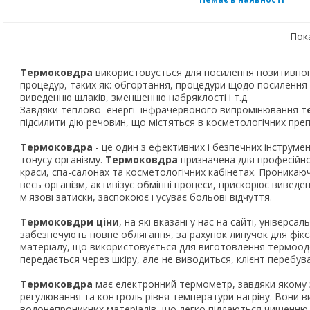
Пока
Термоковдра
використовується для посилення позитивног
процедур, таких як: обгортання, процедури щодо посилення 
виведенню шлаків, зменшенню набряклості і т.д.
Завдяки теплової енергії інфрачервоного випромінювання т
підсилити дію речовин, що містяться в косметологічних преп
Термоковдра
- це один з ефективних і безпечних інструме
тонусу організму.
Термоковдра
призначена для професійно
краси, спа-салонах та косметологічних кабінетах. Проникаю
весь організм, активізує обмінні процеси, прискорює виведенн
м'язові затиски, заспокоює і усуває больові відчуття.
Термоковдри ціни
, на які вказані у нас на сайті, універса
забезпечують повне облягання, за рахунок липучок для фікса
матеріалу, що використовується для виготовлення термоод
передається через шкіру, але не виводиться, клієнт перебуває
Термоковдра
має електронний термометр, завдяки якому 
регулювання та контроль рівня температури нагріву. Вони в
водонепроникних матеріалів, що легко піддаються чищенн