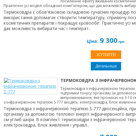
посиленню ефекту вживаних косметичних 
Практично усі моделі обладнані комп'ютером, що дає можливість вибират
Термоковдра є обов'язковою складовою сучасних процедур по п
використання допомагає створити температуру, сприяючу по
косметичних препаратів і покращує кровообіг. Практично усі 
дає можливість вибирати час і температ..
9 300
Ціна:
грн.
Детальніше
ТЕРМОКОВДРА З ІНФРАЧЕРВОНОЮ
Термоковдра з інфрачервоною терапією 
підтримки тонусу організму за допомого
випромінювання, яке проникає на 3-10 с
з інфрачервоною терапією S-777 входять: електроковдра, блок живлення 
Термоковдра з інфрачервоною терапією S-777 двосекційна, пр
організму за допомогою теплової енергії інфрачервоного випр
см углиб шкіри. В комплект термоковдри з інфрачервоною тера
електроковдра, блок живлення і управл..