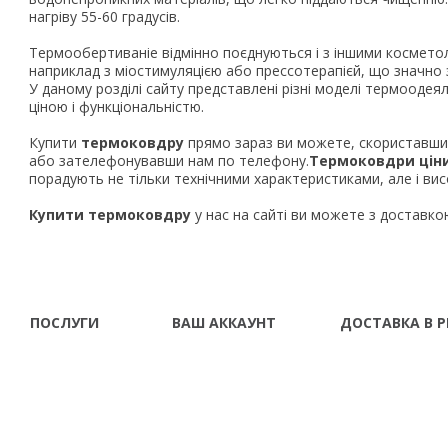
нагріву 55-60 градусів.
Термообертиваніе відмінно поєднуються і з іншими космето
наприклад з міостимуляцією або прессотерапієй, що значно з
У даному розділі сайту представлені різні моделі термоодея
ціною і функціональністю.
Купити
термоковдру
прямо зараз ви можете, скориставш
або зателефонувавши нам по телефону.
Термоковдри
цін
порадують не тільки технічними характеристиками, але і вис
Купити т
ермоковдру
у нас на сайті ви можете з доставкою
ПОСЛУГИ
ВАШ АККАУНТ
ДОСТАВКА В Р
Про нас
Ваш аккаунт
Винница Владимир-
Донецк Днепропетро
Доставка і оплата
Історія замовлень
Житомир Запорожье
Франковск Кировогр
Гарантія та сервіс
Розсилання новин
Кременчуг Кривой Ро
Розстрочка \
Луганск Львов Мариу