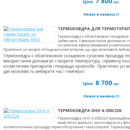
7 800
Ціна:
грн.
Немає в наявності
ТЕРМОКОВДРА ДЛЯ ТЕРМОТЕРАПІ
Термоковдра є обов'язковою складовою 
зайвої ваги. Її використання допомагає 
посиленню ефекту вживаних косметичних 
Практично усі моделі обладнані комп'ютером, що дає можливість вибират
Термоковдра є обов'язковою складовою сучасних процедур по п
використання допомагає створити температуру, сприяючу по
косметичних препаратів і покращує кровообіг. Практично усі 
дає можливість вибирати час і температ..
8 700
Ціна:
грн.
Немає в наявності
ТЕРМОКОВДРА ОНЭ-4-200/220
Термоковдра ОНЭ-4-200/220 трисекційна,
який легко миється і застосовується у фіт
косметологічних процедур термообгортання і таласотерапії. Термоковд