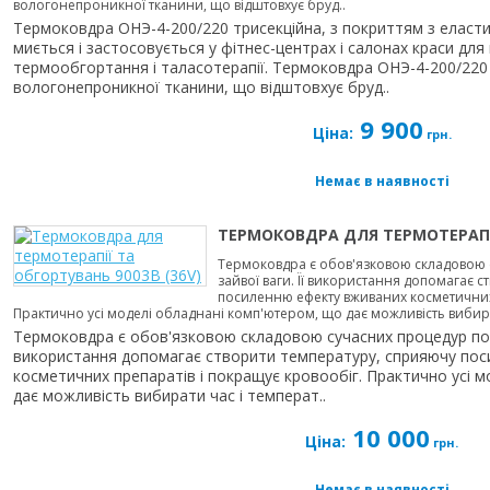
вологонепроникної тканини, що відштовхує бруд..
Термоковдра ОНЭ-4-200/220 трисекційна, з покриттям з еласти
миється і застосовується у фітнес-центрах і салонах краси дл
термообгортання і таласотерапії. Термоковдра ОНЭ-4-200/220 
вологонепроникної тканини, що відштовхує бруд..
9 900
Ціна:
грн.
Немає в наявності
ТЕРМОКОВДРА ДЛЯ ТЕРМОТЕРАПІЇ
Термоковдра є обов'язковою складовою 
зайвої ваги. Її використання допомагає 
посиленню ефекту вживаних косметичних 
Практично усі моделі обладнані комп'ютером, що дає можливість вибират
Термоковдра є обов'язковою складовою сучасних процедур по п
використання допомагає створити температуру, сприяючу по
косметичних препаратів і покращує кровообіг. Практично усі 
дає можливість вибирати час і температ..
10 000
Ціна:
грн.
Немає в наявності