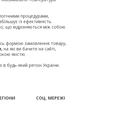
логічними процедурами,
більшує їх ефективність.
ло, що відрізняються між собою
ись формою замовлення товару,
и,
на які ви бачите на сайті,
окою якістю.
 в будь-який регіон України.
ЕГІОНИ
СОЦ. МЕРЕЖІ
Волынский
вск
 Ивано-
ад
г Луцк
поль