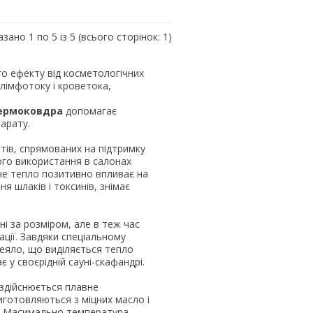
зано 1 по 5 із 5 (всього сторінок: 1)
о ефекту від косметологічних
лімфотоку і кроветока,
ермоковдра
допомагає
арату.
нтів, спрямованих на підтримку
го використання в салонах
че тепло позитивно впливає на
я шлаків і токсинів, знімає
льні за розміром, але в теж час
ції. Завдяки спеціальному
еяло, що виділяється тепло
 у своєрідній сауні-скафандрі.
здійснюється плавне
иготовляються з міцних масло і
ю. Масимально температура