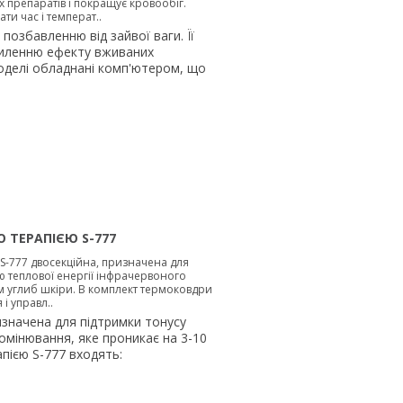
препаратів і покращує кровообіг.
и час і температ..
озбавленню від зайвої ваги. Її
силенню ефекту вживаних
моделі обладнані комп'ютером, що
 ТЕРАПІЄЮ S-777
S-777 двосекційна, призначена для
ю теплової енергії інфрачервоного
м углиб шкіри. В комплект термоковдри
і управл..
изначена для підтримки тонусу
омінювання, яке проникає на 3-10
пією S-777 входять: