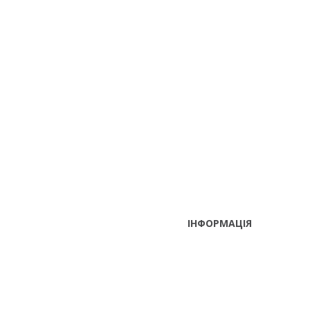
ІНФОРМАЦІЯ
ТЕЛЕФОНИ
тел. (099)
241-86-63
Пн-Cб: 9:00 - 18:00 Нд:
Viber,
вихідний
Telegram
м. Київ, вул. Лугова 9, оф. 209