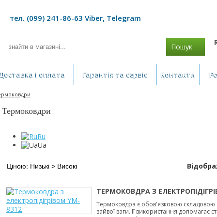
тел. (099) 241-86-63 Viber, Telegram
Пошук
Доставка і оплата
Гарантія та сервіс
Контакти
Р
ермоковдри
Термоковдри
Ru
Ua
Відобр
ТЕРМОКОВДРА З ЕЛЕКТРОПІДІГРІ
Термоковдра є обов'язковою складовою 
зайвої ваги. Її використання допомагає 