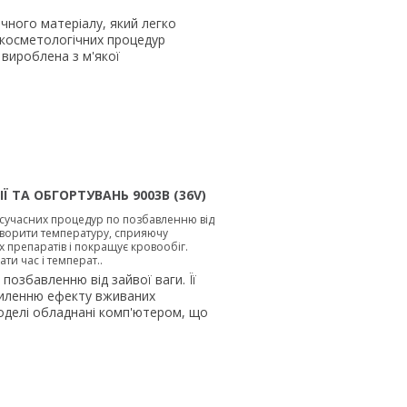
чного матеріалу, який легко
я косметологічних процедур
вироблена з м'якої
 ТА ОБГОРТУВАНЬ 9003B (36V)
сучасних процедур по позбавленню від
створити температуру, сприяючу
препаратів і покращує кровообіг.
и час і температ..
озбавленню від зайвої ваги. Її
силенню ефекту вживаних
моделі обладнані комп'ютером, що