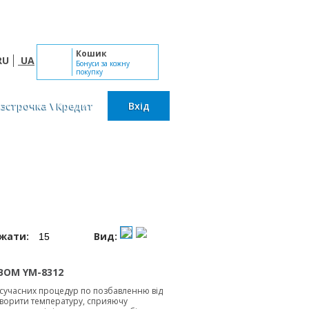
Пн-Сб: 10:00 - 19:00, Нд: вихідний
Кошик
RU
UA
Бонуси за кожну
покупку
озстрочка \ Кредит
Вхід
ажати:
Вид:
ВОМ YM-8312
сучасних процедур по позбавленню від
створити температуру, сприяючу