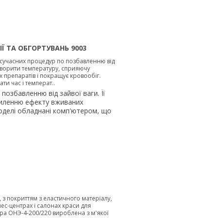
Ї ТА ОБГОРТУВАНЬ 9003
сучасних процедур по позбавленню від
створити температуру, сприяючу
препаратів і покращує кровообіг.
и час і температ..
озбавленню від зайвої ваги. Її
силенню ефекту вживаних
моделі обладнані комп'ютером, що
 з покриттям з еластичного матеріалу,
нес-центрах і салонах краси для
ра ОНЭ-4-200/220 вироблена з м'якої