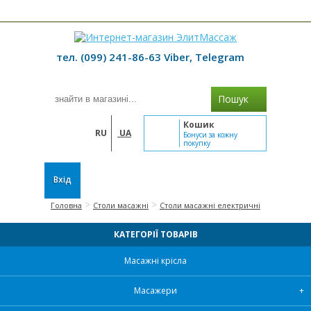
≡ МЕНЮ
тел. (099) 241-86-63 Viber, Telegram
Пошук
Кошик
RU
UA
Бонуси за кожну
покупку
Вхід
>
>
Головна
Столи масажні
Столи масажні електричні
КАТЕГОРІЇ ТОВАРІВ
Масажні крісла
Масажери