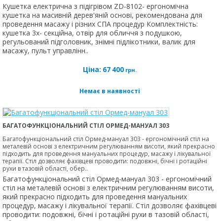
Кушетка електрична з підігрівом ZD-8102- ергономічна
кушетка на масивній дерев'яній основі, рекомендована для
проведення масажу і різних СПА процедур Комплектність:
кушетка 3х- секційна, отвір для обличчя з подушкою,
регульований підголовник, знімні підлікотники, валик для
масажу, пульт управлінн..
Ціна:
67 400
грн.
Немає в наявності
БАГАТОФУНКЦІОНАЛЬНИЙ СТІЛ ОРМЕД-МАНУАЛ 303
Багатофункціональний стіл Ормед-мануал 303 - ергономічний стіл на
металевій основі з електричним регулюванням висоти, який прекрасно
підходить для проведення мануальних процедур, масажу і лікувальної
терапії. Стіл дозволяє фахівцеві проводити: подовжні, бічні і ротаційні
рухи в тазовій області, обер..
Багатофункціональний стіл Ормед-мануал 303 - ергономічний
стіл на металевій основі з електричним регулюванням висоти,
який прекрасно підходить для проведення мануальних
процедур, масажу і лікувальної терапії. Стіл дозволяє фахівцеві
проводити: подовжні, бічні і ротаційні рухи в тазовій області,