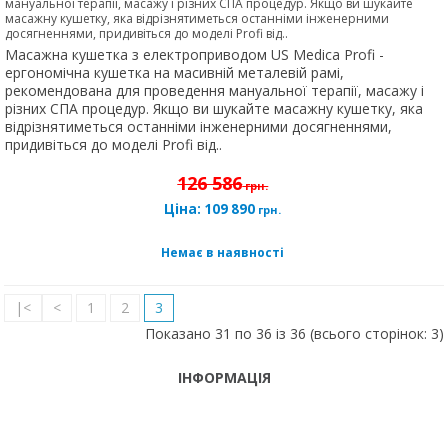
мануальної терапії, масажу і різних СПА процедур. Якщо ви шукайте
масажну кушетку, яка відрізнятиметься останніми інженерними
досягненнями, придивіться до моделі Profi від..
Масажна кушетка з електроприводом US Medica Profi -
ергономічна кушетка на масивній металевій рамі,
рекомендована для проведення мануальної терапії, масажу і
різних СПА процедур. Якщо ви шукайте масажну кушетку, яка
відрізнятиметься останніми інженерними досягненнями,
придивіться до моделі Profi від..
126 586
грн.
Ціна:
109 890
грн.
Немає в наявності
|<
<
1
2
3
Показано 31 по 36 із 36 (всього сторінок: 3)
ІНФОРМАЦІЯ
ТЕЛЕФОНИ
тел. (099)
241-86-63