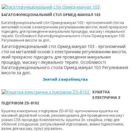
БАГАТОФУНКЦІОНАЛЬНИЙ СТІЛ ОРМЕД-МАНУАЛ 103
Багатофункціональний стіл Ормед-мануал 103 - ергономічний стіл на
металевій основі з електричним регулюванням висоти, який прекрасно
підходить для проведення мануальних процедур, масажу і лікувальної
терапії. Особливості багатофункціонального стола Ормед-мануал 103
Регулювання висоти за доп..
Багатофункціональний стіл Ормед-мануал 103 - ергономічний
стіл на металевій основі з електричним регулюванням висоти,
який прекрасно підходить для проведення мануальних
процедур, масажу і лікувальної терапії. Особливості
багатофункціонального стола Ормед-мануал 103 Регулювання
висоти за доп..
Знятий з виробництва
КУШЕТКА
ЕЛЕКТРИЧНА З
ПІДІГРІВОМ ZD-8102
Кушетка електрична з підігрівом ZD-8102- ергономічна кушетка на
масивній дерев'яній основі, рекомендована для проведення масажу і
різних СПА процедур Комплектність: кушетка 3х- секційна, отвір для
обличчя з подушкою, регульований підголовник, знімні підлікотники,
валик для масажу, пульт управлінн..