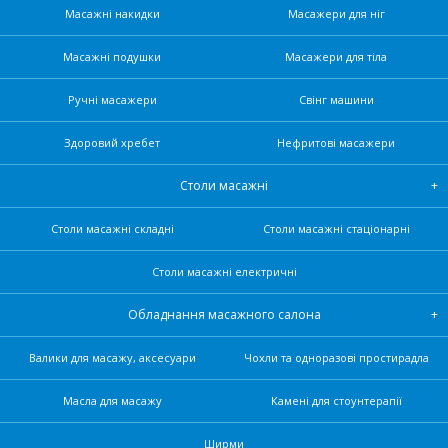
Масажні накидки
Масажери для ніг
Масажні подушки
Масажери для тіла
Ручні масажери
Свінг машини
Здоровий хребет
Нефритові масажери
Столи масажні
Столи масажні складні
Столи масажні стаціонарні
Столи масажні електричні
Обладнання масажного салона
Валики для масажу, аксесуари
Чохли та одноразові простирадла
Масла для масажу
Камені для стоунтерапії
Ширми