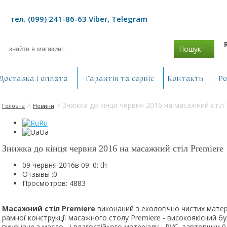
тел. (099) 241-86-63 Viber, Telegram
Пошук
Доставка і оплата
Гарантія та сервіс
Контакти
Р
>
> Знижка до кінця червня 2016 на масажний стіл 
Головна
Новини
Ru
Ua
Знижка до кінця червня 2016 на масажний стіл Premiere
09 червня 2016в 09: 0: th
Отзывы :
0
Просмотров: 4883
Масажний стіл Premiere
виконаний з екологічно чистих матері
рамної конструкції масажного столу Premiere - високоякісний бу
виконане з масло - і влагостійкого матеріалу - PVC, завтовшки 