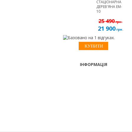
СТАЦІОНАРНА
ДЕРЕВ'ЯНА EM-
10
25 490
грн.
21 900
грн.
ІНФОРМАЦІЯ
ТЕЛЕФОНИ
тел. (099)
241-86-63
Пн-Cб: 9:00 - 18:00 Нд:
Viber,
вихідний
Telegram
м. Київ, вул. Лугова 9, оф. 209
(Оболонській р-н, біля ТРЦ
"Караван")
info@elite-massage.biz