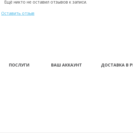
Ещё никто не оставил отзывов к записи.
Оставить отзыв
ПОСЛУГИ
ВАШ АККАУНТ
ДОСТАВКА В Р
Про нас
Ваш аккаунт
Винница Владимир-
Донецк Днепропетро
Доставка і оплата
Історія замовлень
Житомир Запорожье
Франковск Кировогр
Гарантія та сервіс
Розсилання новин
Кременчуг Кривой Ро
Розстрочка \
Луганск Львов Мариу
Кредит
Николаев Одесса Пол
Симферополь Севаст
Тернополь Ужгород 
Херсон Хмельницкий