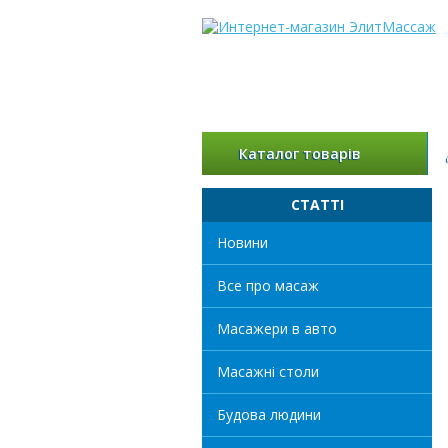
Каталог товарів
СТАТТІ
Новини
Все про масаж
Масажери в авто
Масажні столи
Будова людини