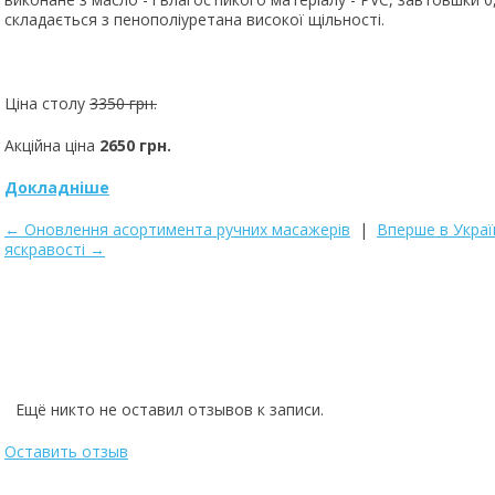
складається з пенополіуретана високої щільності.
Ціна столу
3350 грн.
Акційна ціна
2650 грн.
Докладніше
← Оновлення асортимента ручних масажерів
|
Вперше в Украї
яскравості →
Powered by module Blog | Reviews | Gallery | FAQ ver.: 5.14.0 (Professio
Ещё никто не оставил отзывов к записи.
Оставить отзыв