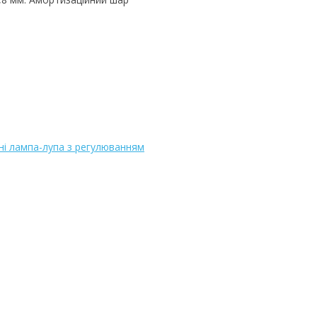
ні лампа-лупа з регулюванням
nal) (opencartadmin.com)