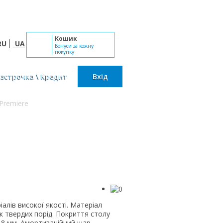
Пн-Сб: 10:00 - 19:00, Нд: вихідний
Кошик
RU
UA
Бонуси за кожну
покупку
озстрочка \ Кредит
Вхід
Premiere
алів високої якості. Матеріал
к твердих порід. Покриття столу
0,8 мм. Амортизаційний шар