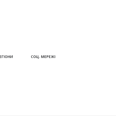
ЕГІОНИ
СОЦ. МЕРЕЖІ
Волынский
вск
 Ивано-
ад
г Луцк
поль
тава Ровно
ополь Сумы
Харьков
 Черкассы