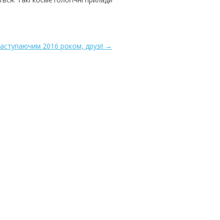
наступаючим 2016 роком, друзі! →
nal) (opencartadmin.com)