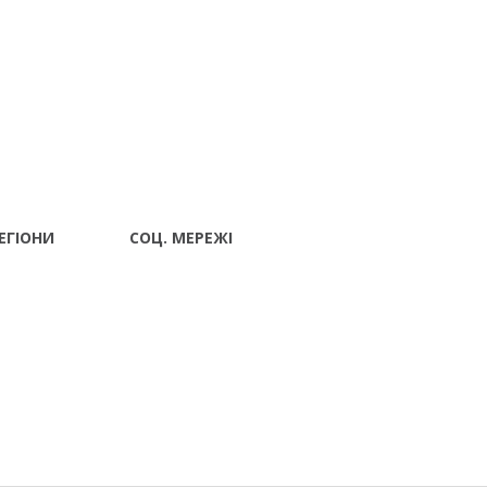
ЕГІОНИ
СОЦ. МЕРЕЖІ
Волынский
вск
 Ивано-
ад
г Луцк
поль
тава Ровно
ополь Сумы
Харьков
 Черкассы