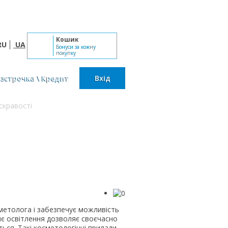
Пн-Сб: 10:00 - 19:00, Нд: вихідний
Кошик
RU
UA
Бонуси за кожну
покупку
озстрочка \ Кредит
Вхід
скравості
сметолога і забезпечує можливість
нє освітлення дозволяє своєчасно
ться. Такі косметологічні прилади