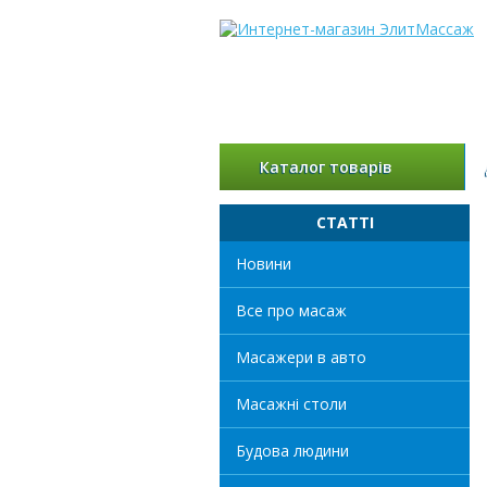
Каталог товарів
СТАТТІ
Новини
Все про масаж
Масажери в авто
Масажні столи
Будова людини