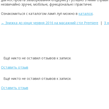
незвичайно зручні, мобільні, функціональні і практичні.
Ознакомиться с каталогом ламп луп можно в
каталозі
.
← Знижка до кінця червня 2016 на масажний стіл Premiere
|
З 
Powered by module Blog | Reviews | Gallery | FAQ ver.: 5.14.0 (Professio
Ещё никто не оставил отзывов к записи.
Оставить отзыв
Ещё никто не оставил отзывов к записи.
Оставить отзыв