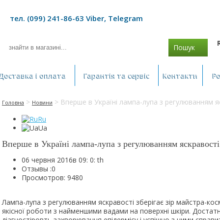
тел. (099) 241-86-63 Viber, Telegram
Пошук
Доставка і оплата
Гарантія та сервіс
Контакти
Р
>
> Вперше в Україні лампа-лупа з регулюванням я
Головна
Новини
Ru
Ua
Вперше в Україні лампа-лупа з регулюванням яскравості
06 червня 2016в 09: 0: th
Отзывы :
0
Просмотров: 9480
Лампа-лупа з регулюванням яскравості зберігає зір майстра-ко
якісної роботи з найменшими вадами на поверхні шкіри. Достат
діагностіровть захворювання епідермісу і успішно з ними справи