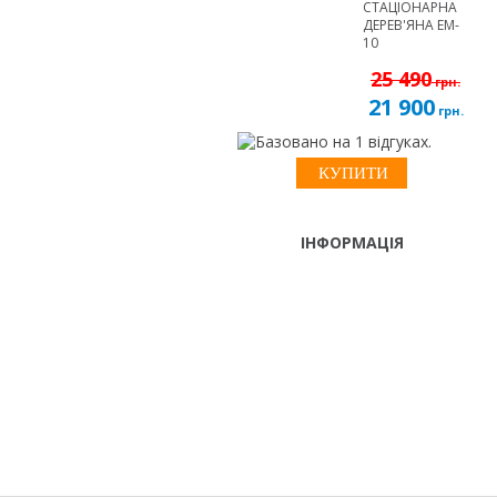
СТАЦІОНАРНА
ДЕРЕВ'ЯНА EM-
10
25 490
грн.
21 900
грн.
ІНФОРМАЦІЯ
ТЕЛЕФОНИ
тел. (099)
241-86-63
Пн-Cб: 9:00 - 18:00 Нд:
Viber,
вихідний
Telegram
м. Київ, вул. Лугова 9, оф. 209
(Оболонській р-н, біля ТРЦ
"Караван")
info@elite-massage.biz