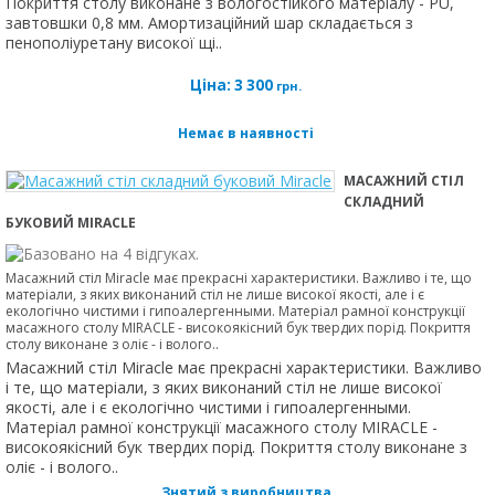
Покриття столу виконане з вологостійкого матеріалу - PU,
завтовшки 0,8 мм. Амортизаційний шар складається з
пенополіуретану високої щі..
Ціна:
3 300
грн.
Немає в наявності
МАСАЖНИЙ СТІЛ
СКЛАДНИЙ
БУКОВИЙ MIRACLE
Масажний стіл Miracle має прекрасні характеристики. Важливо і те, що
матеріали, з яких виконаний стіл не лише високої якості, але і є
екологічно чистими і гипоалергенными. Матеріал рамної конструкції
масажного столу MIRACLE - високоякісний бук твердих порід. Покриття
столу виконане з оліє - і волого..
Масажний стіл Miracle має прекрасні характеристики. Важливо
і те, що матеріали, з яких виконаний стіл не лише високої
якості, але і є екологічно чистими і гипоалергенными.
Матеріал рамної конструкції масажного столу MIRACLE -
високоякісний бук твердих порід. Покриття столу виконане з
оліє - і волого..
Знятий з виробництва