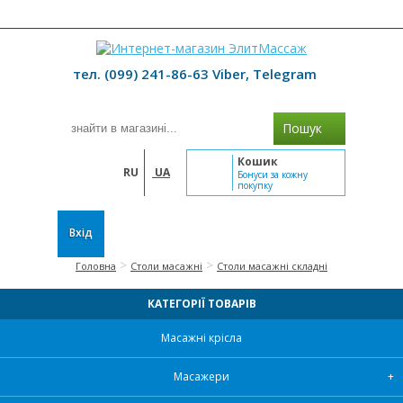
≡ МЕНЮ
тел. (099) 241-86-63 Viber, Telegram
Пошук
Кошик
RU
UA
Бонуси за кожну
покупку
Вхід
>
>
Головна
Столи масажні
Столи масажні складні
КАТЕГОРІЇ ТОВАРІВ
Масажні крісла
Масажери