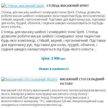
СТІЛЕЦЬ МАСАЖНИЙ SPIRIT
Стілець для масажу шийної і комірцевої зони Spirit. Стілець дозволяє
робити масаж шийної і комірцевої зони пацієнтам будь-якої комплекції,
стійкий, міцний, і ергономічний. Підставки для відпочинку рук, підставки
для колін, грудей, обличчя, і сидіння швидко налаштовуються під будь-
якого клієнта. ..
Стілець для масажу шийної і комірцевої зони Spirit. Стілець
дозволяє робити масаж шийної і комірцевої зони пацієнтам
будь-якої комплекції, стійкий, міцний, і ергономічний. Підставки
для відпочинку рук, підставки для колін, грудей, обличчя, і
сидіння швидко налаштовуються під будь-якого клієнта. ..
Ціна:
2 900
грн.
Немає в наявності
МАСАЖНИЙ СТІЛ СКЛАДНИЙ
VICTORY
Масажний стіл Victory виконаний з екологічно чистих матеріалів високої
якості. Матеріал рамної конструкції масажного столу Victory -
високоякісний бук твердих порід. Покриття столу виконане з
вологостійкого матеріалу - PU, завтовшки 0,8 мм. Амортизаційний шар
складається з пенополіуретану високої щі..