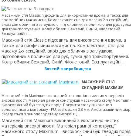
БУКОВИЙ CLASSIC
Масажний стіл Classic підходить для використання вдома, а також для
професійних масажистів. Комплектація: стіл для масажу 2-х секційний,
виріз для обличчя з заглушкою, підголовник з поличкою для рук, сумка
для транспортування. Колір обивки: Бежевий, Синій, Фіолетовий.
Експлуатаційні ..
Масажний стіл Classic підходить для використання вдома, а
також для професійних масажистів. Комплектація: стіл для
масажу 2-х секційний, виріз для обличчя з заглушкою,
підголовник з поличкою для рук, сумка для транспортування.
Колір обивки: Бежевий, Синій, Фіолетовий. Експлуатаційні ..
Знятий з виробництва
МАСАЖНИЙ СТІЛ
СКЛАДНИЙ MAXIMUM
Масажний стіл Maximum виконаний з екологічно чистих матеріалів
високої якості. Матеріал рамної конструкції масажного столу Maximum -
високоякісний бук твердих порід. Покриття столу виконане з
вологостійкого матеріалу - PU, завтовшки 0,8 мм. Амортизаційний шар
складається з пенополіуретану високої щі..
Масажний стіл Maximum виконаний з екологічно чистих
матеріалів високої якості. Матеріал рамної конструкції
масажного столу Maximum - високоякісний бук твердих порід.