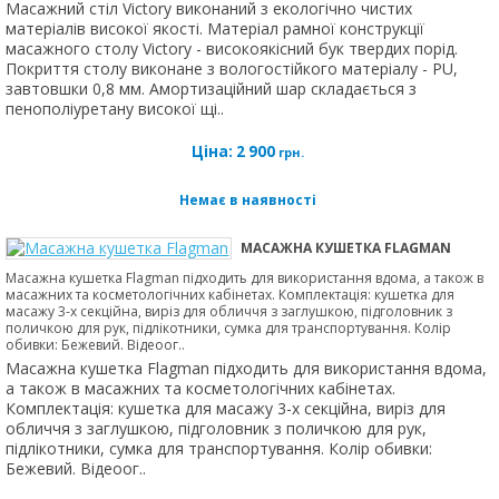
Масажний стіл Victory виконаний з екологічно чистих
матеріалів високої якості. Матеріал рамної конструкції
масажного столу Victory - високоякісний бук твердих порід.
Покриття столу виконане з вологостійкого матеріалу - PU,
завтовшки 0,8 мм. Амортизаційний шар складається з
пенополіуретану високої щі..
Ціна:
2 900
грн.
Немає в наявності
МАСАЖНА КУШЕТКА FLAGMAN
Масажна кушетка Flagman підходить для використання вдома, а також в
масажних та косметологічних кабінетах. Комплектація: кушетка для
масажу 3-х секційна, виріз для обличчя з заглушкою, підголовник з
поличкою для рук, підлікотники, сумка для транспортування. Колір
обивки: Бежевий. Відеоог..
Масажна кушетка Flagman підходить для використання вдома,
а також в масажних та косметологічних кабінетах.
Комплектація: кушетка для масажу 3-х секційна, виріз для
обличчя з заглушкою, підголовник з поличкою для рук,
підлікотники, сумка для транспортування. Колір обивки:
Бежевий. Відеоог..