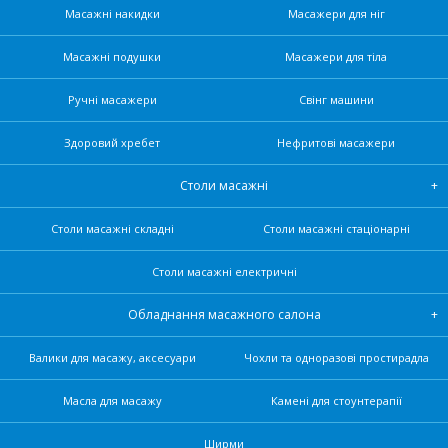
Масажні накидки
Масажери для ніг
Масажні подушки
Масажери для тіла
Ручні масажери
Свінг машини
Здоровий хребет
Нефритові масажери
Столи масажні
Столи масажні складні
Столи масажні стаціонарні
Столи масажні електричні
Обладнання масажного салона
Валики для масажу, аксесуари
Чохли та одноразові простирадла
Масла для масажу
Камені для стоунтерапії
Ширми