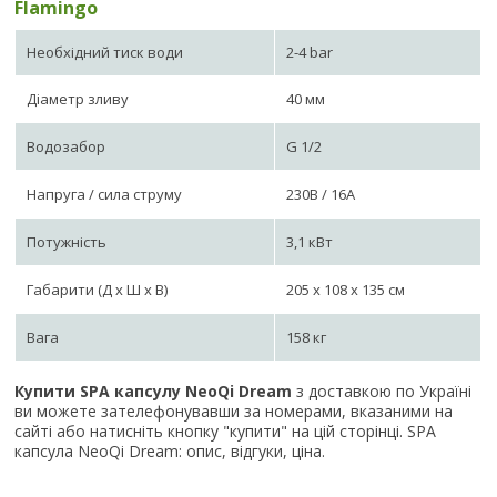
Flamingo
Необхідний тиск води
2-4 bar
Діаметр зливу
40 мм
Водозабор
G 1/2
Напруга / сила струму
230B / 16A
Потужність
3,1 кВт
Габарити (Д х Ш х В)
205 х 108 х 135 см
Вага
158 кг
Купити SPA капсулу NeoQi Dream
з доставкою по Україні
ви можете зателефонувавши за номерами, вказаними на
сайті або натисніть кнопку "купити" на цій сторінці. SPA
капсула NeoQi Dream: опис, відгуки, ціна.