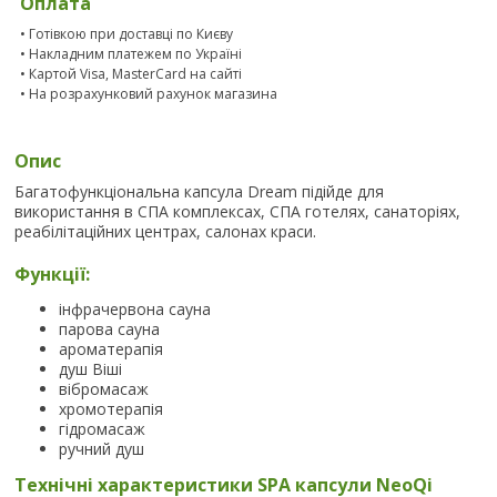
Оплата
• Готівкою при доставці по Києву
• Накладним платежем по Україні
• Картой Visa, MasterCard на сайті
• На розрахунковий рахунок магазина
Опис
Багатофункціональна капсула Dream підійде для
використання в СПА комплексах, СПА готелях, санаторіях,
реабілітаційних центрах, салонах краси.
Функції:
інфрачервона сауна
парова сауна
ароматерапія
душ Віші
вібромасаж
хромотерапія
гідромасаж
ручний душ
Технічні характеристики SPA капсули NeoQi