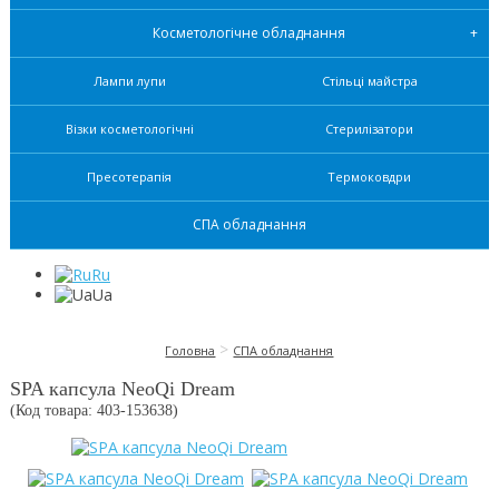
Косметологічне обладнання
Лампи лупи
Стільці майстра
Візки косметологічні
Стерилізатори
Пресотерапія
Термоковдри
СПА обладнання
Ru
Ua
>
Головна
СПА обладнання
SPA капсула NeoQi Dream
(Код товара: 403-
153638
)