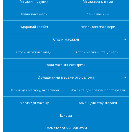
Масажні подушки
Масажери для тіла
Ручні масажери
Свінг машини
Здоровий хребет
Нефритові масажери
Столи масажні
Столи масажні складні
Столи масажні стаціонарні
Столи масажні електричні
Обладнання масажного салона
Валики для масажу, аксесуари
Чохли та одноразові простирадла
Масла для масажу
Камені для стоунтерапії
Ширми
Косметологічні кушетки