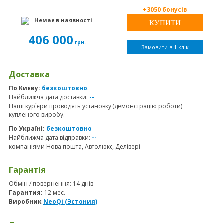
+3050 бонусів
Немає в наявності
406 000
грн.
Замовити в 1 клік
Доставка
По Києву:
безкоштовно
.
Найближча дата доставки:
--
Наші кур`єри проводять установку (демонстрацію роботи)
купленого виробу.
По Україні:
безкоштовно
Найближча дата відправки:
--
компаніями Нова пошта, Автолюкс, Делівері
Гарантія
Обмін / повернення: 14 днів
Гарантия:
12 мес.
Виробник
NeoQi (Эстония)