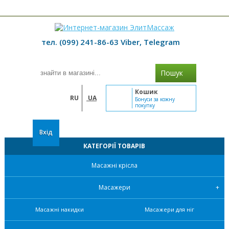
≡ МЕНЮ
тел. (099) 241-86-63 Viber, Telegram
Пошук
Кошик
RU
UA
Бонуси за кожну
покупку
Вхід
КАТЕГОРІЇ ТОВАРІВ
Масажні крісла
Масажери
Масажні накидки
Масажери для ніг