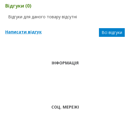
Відгуки (0)
Відгуки для даного товару відсутні
Написати відгук
Всі відгуки
ІНФОРМАЦІЯ
ТЕЛЕФОНИ
тел. (099)
241-86-63
ПН-CБ: 9:00 -
Viber,
18:00 НД:
Telegram
ВИХІДНИЙ
СОЦ. МЕРЕЖІ