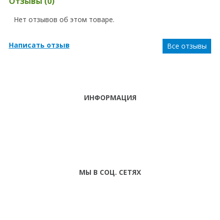
Отзывы (0)
Нет отзывов об этом товаре.
Написать отзыв
Все отзывы
ИНФОРМАЦИЯ
ТЕЛЕФОНЫ
тел. (099)
241-86-63
ПН-СБ: С 9:00 ДО
Viber,
18:00 ,ВС:
Telegram
ВЫХОДНОЙ
МЫ В СОЦ. СЕТЯХ