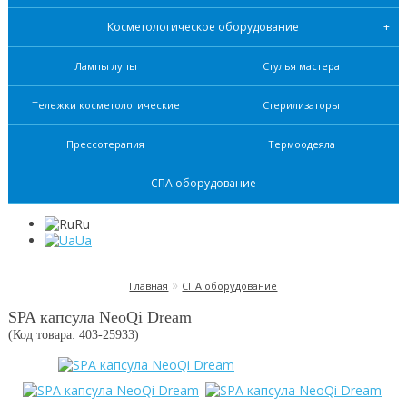
Косметологическое оборудование
Лампы лупы
Стулья мастера
Тележки косметологические
Стерилизаторы
Прессотерапия
Термоодеяла
СПА оборудование
Ru
Ua
»
Главная
СПА оборудование
SPA капсула NeoQi Dream
(Код товара: 403-
25933
)