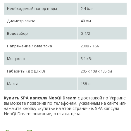
Необходимый напор воды
2-4 bar
Диаметр слива
40 мм
Водозабор
G 1/2
Напряжение / сила тока
230B / 16A
Мощность
3,1 кВт
Габариты (Д х Ш х В)
205 х 108 х 135 см
Масса
158 кг
Купить SPA капсулу NeoQi Dream
с доставкой по Украине
вы можете позвонив по телефонам, указанным на сайте или
нажмите кнопку «купить» на этой страничке. SPA капсула
NeoQi Dream: описание, отзывы, цена.