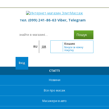
≡ МЕНЮ
тел. (099) 241-86-63 Viber, Telegram
Пошук
Кошик
RU
UA
Бонуси за кожну
покупку
Вхід
СТАТТІ
Новини
Все про масаж
Масажери в авто