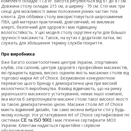
комплекті складає 17,8 кг. Висота регулюється від 61 до 87 см.
Довжина столу складає 215 см, а ширину - 70 см. Стіл має три
секції для можливості зміни положення різних частин тіла
клієнта. Для оббивки столу використовується шкірозамінник
ПВХ, цей матеріал практичний, довговічний, не викликає
алергії, безпечний для здоров'я і має підвищену
вологостійкість. У цієї моделі столу скруглені кути для більшої
зручності масажиста. Також, на кутах є додаткові латки, які
служать для збільшення терміну служби покриття.
Про виробника
Вже багато косметологічних центрів України, спортивних
клубів, спа-салонів, центрів здоров'я і професійних масажистів,
які працюють вдома, високо оцінили якість масажних столів від
торгової марки Art of Choice. Безумовною конкурентною
перевагою цього бренду є демократична ціна при високій
екологічності виробництва. Фахівці відмічають, що на ринку
українського масажного устаткування, немає іншої компанії,
яка могла б запропонувати масажні столи такої високої якості
за такою демократичною ціною. Масажні столи Art of Choice
мають відмінний дизайн, так само можна вибрати стіл у будь-
якому кольорі. Усе устаткування Art of Choice сертифіковане по
системах
і має гігієнічні сертифікати МОЗ
СЕ та ISO 9001
України. Клієнтам надається гарантійне і сервісне
обслуговування.