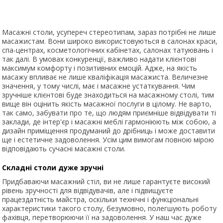
Масажні столи, усупереч стереотипам, зараз потрібні не лише
масажистам. Вони широко використовуються в салонах краси,
спа-центрах, косметологічних кабінетах, салонах татуювань і
так далі. В умовах конкуренції, важливо надати клієнтові
максимум комфорту і позитивних емоцій. Адже, на якість
масажу впливає не лише кваліфікація масажиста. Величезне
значення, у тому числі, має і масажне устаткування. Чим
зручніше клієнтові буде знаходиться на масажному столі, тим
вище він оцінить якість масажної послуги в цілому. Не варто,
так само, забувати про те, що людям приємніше відвідувати ті
заклади, де інтер'єр і масажні меблі гармоніюють між собою, а
дизайн приміщення продуманий до дрібниць і може доставити
ще і естетичне задоволення. Усім цим вимогам повною мірою
відповідають сучасні масажні столи.
Складні столи дуже зручні
Придбаваючи масажний стіл, ви не лише гарантуєте високий
рівень зручності для відвідувачів, але і підвищуєте
працездатність майстра, оскільки технічні і функціональні
характеристики такого столу, безумовно, полегшують роботу
фахівця, перетворюючи її на задоволення. У наш час дуже