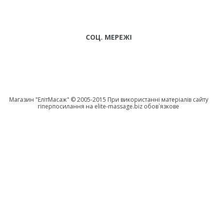
ПН-CБ: 9:00 -
Viber,
18:00 НД:
Telegram
ВИХІДНИЙ
СОЦ. МЕРЕЖІ
Магазин "EлітМасаж" © 2005-2015 При використанні матеріалів сайту
гіперпосилання на elite-massage.biz обов`язкове