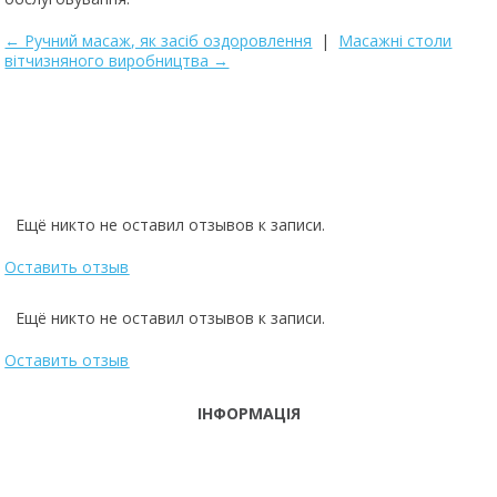
← Ручний масаж, як засіб оздоровлення
|
Масажні столи
вітчизняного виробництва →
Powered by module Blog | Reviews | Gallery | FAQ ver.: 5.14.0 (Professio
Ещё никто не оставил отзывов к записи.
Оставить отзыв
Ещё никто не оставил отзывов к записи.
Оставить отзыв
ІНФОРМАЦІЯ
ТЕЛЕФОНИ
тел. (099)
241-86-63