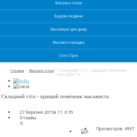
Масажні столи
Будова людини
Масажери для дому
Масажні накидки
Стоп Стрес
>
> Складний стіл - кращий помічник
Головна
Масажні столи
масажиста
Ru
Ua
Складний стіл - кращий помічник масажиста
27 березня 2015в 11: 0: th
Отзывы
:
0
Просмотров: 4997