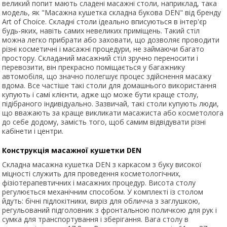
великий попит мають сладені масажні столи, наприклад, така
модель, як "Масажна кушетка складна букова DEN" від бренду
Art of Choice. Складні столи ідеально вписуються в інтер'єр
будь-яких, навіть самих невеликих приміщень. Такий стіл
можна легко прибрати або заховати, що дозволяє проводити
різні косметичні і масажні процедури, не займаючи багато
простору. Складаний масажний стіл зручно переносити і
перевозити, він прекрасно поміщається у багажнику
автомобіля, що значно полегшує процес здійснення масажу
вдома. Все частіше такі столи для домашнього використання
купують і самі клієнти, адже що може бути краще столу,
підібраного індивідуально. Зазвичай, такі столи купують люди,
що вважають за краще викликати масажиста або косметолога
до себе додому, замість того, щоб самим відвідувати різні
кабінети і центри.
Конструкція масажної кушетки DEN
Складна масажна кушетка DEN з каркасом з буку високої
міцності служить для проведення косметологічних,
фізіотерапевтичних і масажних процедур. Висота столу
регулюється механічним способом. У комплекті із столом
йдуть: бічні підлокітники, виріз для обличча з заглушкою,
регульований підголовник з фронтальною поличкою для рук і
сумка для транспортування і зберігання. Вага столу в