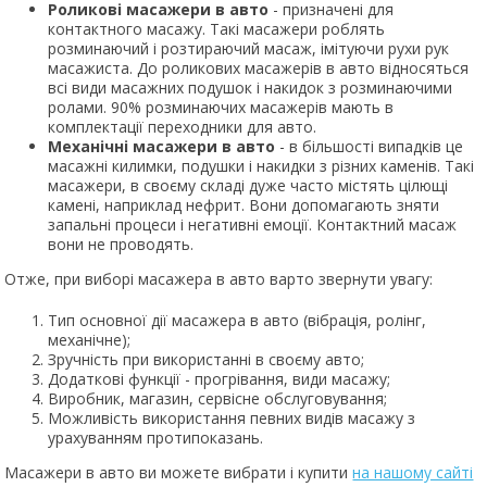
Р
оликові масажери в авто
- призначені для
контактного масажу. Такі масажери роблять
розминаючий і розтираючий масаж, імітуючи рухи рук
масажиста. До роликових масажерів в авто відносяться
всі види масажних подушок і накидок з розминаючими
ролами. 90% розминаючих масажерів мають в
комплектації переходники для авто.
Механічні масажери в авто
- в більшості випадків це
масажні килимки, подушки і накидки з різних каменів. Такі
масажери, в своєму складі дуже часто містять цілющі
камені, наприклад нефрит. Вони допомагають зняти
запальні процеси і негативні емоції. Контактний масаж
вони не проводять.
Отже, при виборі масажера в авто варто звернути увагу:
Тип основної дії масажера в авто (вібрація, ролінг,
механічне);
Зручність при використанні в своєму авто;
Додаткові функції - прогрівання, види масажу;
Виробник, магазин, сервісне обслуговування;
Можливість використання певних видів масажу з
урахуванням протипоказань.
Масажери в авто ви можете вибрати і купити
на нашому сайті