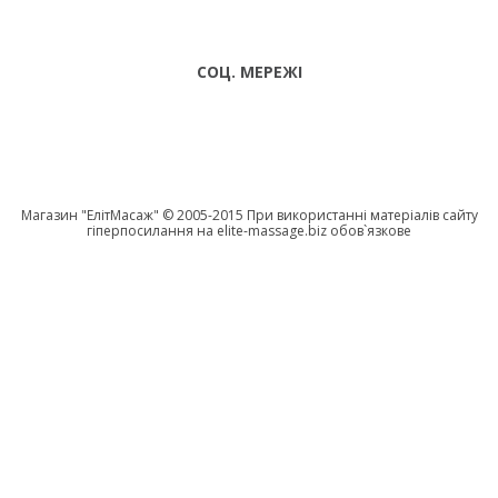
18:00 НД:
Telegram
ВИХІДНИЙ
СОЦ. МЕРЕЖІ
Магазин "EлітМасаж" © 2005-2015 При використанні матеріалів сайту
гіперпосилання на elite-massage.biz обов`язкове