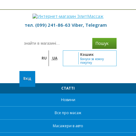
≡ МЕНЮ
тел. (099) 241-86-63 Viber, Telegram
Пошук
Кошик
RU
UA
Бонуси за кожну
покупку
Вхід
СТАТТІ
Новини
Все про масаж
Масажери в авто