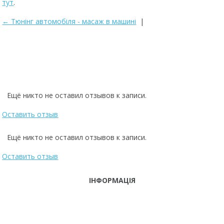
тут
.
← Тюнінг автомобіля - масаж в машині
|
Powered by module Blog | Reviews | Gallery | FAQ ver.: 5.14.0 (Professio
Ещё никто не оставил отзывов к записи.
Оставить отзыв
Ещё никто не оставил отзывов к записи.
Оставить отзыв
ІНФОРМАЦІЯ
ТЕЛЕФОНИ
тел. (099)
241-86-63
ПН-CБ: 9:00 -
Viber,