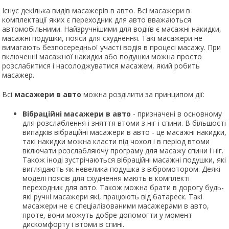
Існує декілька видів масажерів в авто. Всі масажери в
комплектації яких є переходник для авто вважаються
автомобільними. Найзручнішими для водіїв є масажні накидки,
масажні подушки, пояси для схуднення. Такі масажери не
вимагають безпосередньої участі водія в процесі масажу. При
включенні масажної накидки або подушки можна просто
розслабитися і насолоджуватися масажем, який робить
масажер.
Всі
масажери в авто
можна розділити за принципом дії:
В
ібраційні масажери в авто
- призначені в основному
для розслаблення і зняття втоми з ніг і спини. В більшості
випадків вібраційні масажери в авто - це масажні накидки,
такі накидки можна класти під чохол і в період втоми
включати розслабляючу програму для масажу спини і ніг.
Також іноді зустрічаються вібраційні масажні подушки, які
виглядають як невелика подушка з вібромотором. Деякі
моделі поясів для схуднення мають в комплекті
переходник для авто. Також можна брати в дорогу будь-
які ручні масажери які, працюють від батареєк. Такі
масажери не є спеціалізованими масажерами в авто,
проте, вони можуть добре допомогти у момент
дискомфорту і втоми в спині.