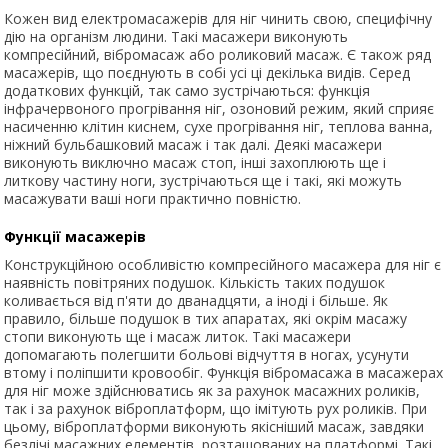
Кожен вид електромасажерів для ніг чинить свою, специфічну
дію на організм людини. Такі масажери виконують
компресійний, вібромасаж або роликовий масаж. Є також ряд
масажерів, що поєднують в собі усі ці декілька видів. Серед
додаткових функцій, так само зустрічаються: функція
інфрачервоного прогрівання ніг, озоновий режим, який сприяє
насиченню клітин киснем, сухе прогрівання ніг, теплова ванна,
ніжний бульбашковий масаж і так далі. Деякі масажери
виконують виключно масаж стоп, інші захоплюють ще і
литкову частину ноги, зустрічаються ще і такі, які можуть
масажувати ваші ноги практично повністю.
Функції масажерів
Конструкційною особливістю компресійного масажера для ніг є
наявність повітряних подушок. Кількість таких подушок
коливається від п'яти до дванадцяти, а іноді і більше. Як
правило, більше подушок в тих апаратах, які окрім масажу
стопи виконують ще і масаж литок. Такі масажери
допомагають полегшити больові відчуття в ногах, усунути
втому і поліпшити кровообіг. Функція вібромасажа в масажерах
для ніг може здійснюватись як за рахунок масажних роликів,
так і за рахунок віброплатформ, що імітують рух роликів. При
цьому, віброплатформи виконують якісніший масаж, завдяки
безлічі масажних елементів, розташованих на платформі. Такі