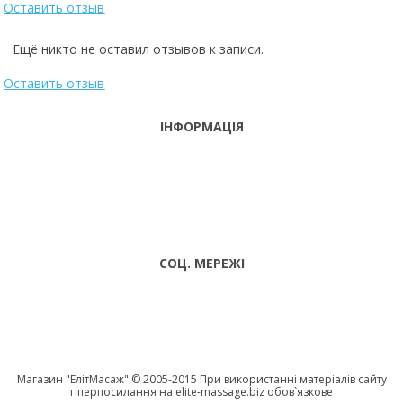
Оставить отзыв
Ещё никто не оставил отзывов к записи.
Оставить отзыв
ІНФОРМАЦІЯ
ТЕЛЕФОНИ
тел. (099)
241-86-63
ПН-CБ: 9:00 -
Viber,
18:00 НД:
Telegram
ВИХІДНИЙ
СОЦ. МЕРЕЖІ
Магазин "EлітМасаж" © 2005-2015 При використанні матеріалів сайту
гіперпосилання на elite-massage.biz обов`язкове