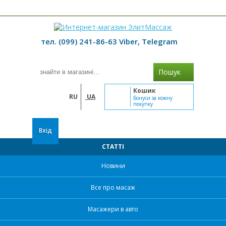
≡ МЕНЮ
тел. (099) 241-86-63 Viber, Telegram
Пошук
Кошик
RU
UA
Бонуси за кожну
покупку
Вхід
СТАТТІ
Новини
Все про масаж
Масажери в авто