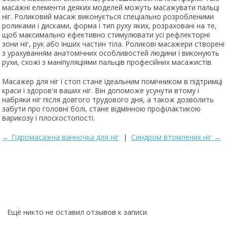
масажні елементи деяких моделей можуть масажувати пальці
ніг. Роликовий масаж виконується спеціально розробленими
роликами і дисками, форма і тип руху яких, розраховані на те,
щоб максимально ефективно стимулювати усі рефлекторні
зони ніг, рук або інших частин тіла. Роликові масажери створені
з урахуванням анатомічних особливостей людини і виконують
рухи, схожі з маніпуляціями пальців професійних масажистів.
Масажер для ніг і стоп стане ідеальним помічником в підтримці
краси і здоров'я ваших ніг. Він допоможе усунути втому і
набряки ніг після довгого трудового дня, а також дозволить
забути про головні болі, стане відмінною профілактикою
варикозу і плоскостопості.
← Гідромасажна ванночка для ніг
|
Синдром втомлених ніг →
Powered by module Blog | Reviews | Gallery | FAQ ver.: 5.14.0 (Professio
Ещё никто не оставил отзывов к записи.