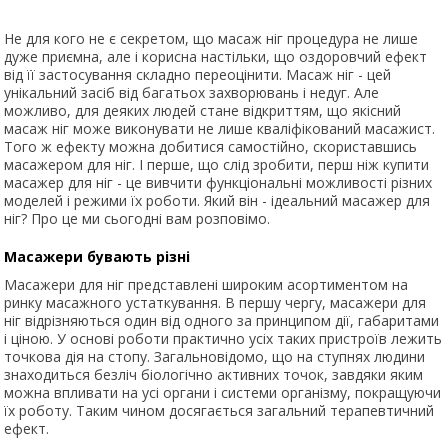
Не для кого не є секретом, що масаж ніг процедура не лише
дуже приємна, але і корисна настільки, що оздоровчий ефект
від її застосування складно переоцінити. Масаж ніг - цей
унікальний засіб від багатьох захворювань і недуг. Але
можливо, для деяких людей стане відкриттям, що якісний
масаж ніг може виконувати не лише кваліфікований масажист.
Того ж ефекту можна добитися самостійно, скориставшись
масажером для ніг. І перше, що слід зробити, перш ніж купити
масажер для ніг - це вивчити функціональні можливості різних
моделей і режими їх роботи. Який він - ідеальний масажер для
ніг? Про це ми сьогодні вам розповімо.
Масажери бувають різні
Масажери для ніг представлені широким асортиментом на
ринку масажного устаткування. В першу чергу, масажери для
ніг відрізняються один від одного за принципом дії, габаритами
і ціною. У основі роботи практично усіх таких пристроїв лежить
точкова дія на стопу. Загальновідомо, що на ступнях людини
знаходиться безліч біологічно активних точок, завдяки яким
можна впливати на усі органи і системи організму, покращуючи
їх роботу. Таким чином досягається загальний терапевтичний
ефект.