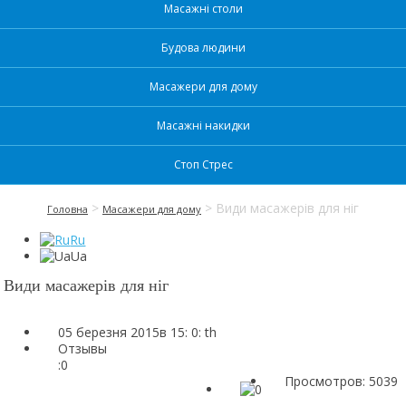
Масажні столи
Будова людини
Масажери для дому
Масажні накидки
Стоп Стрес
>
> Види масажерів для ніг
Головна
Масажери для дому
Ru
Ua
Види масажерів для ніг
05 березня 2015в 15: 0: th
Отзывы
:
0
Просмотров: 5039