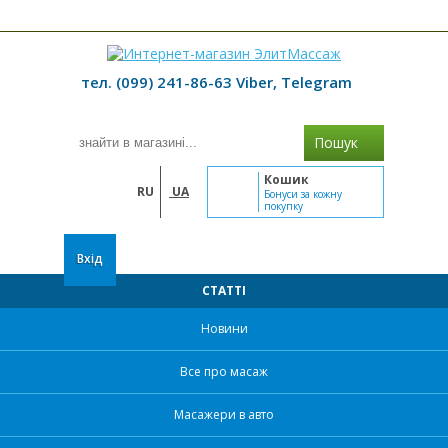
≡ МЕНЮ
тел. (099) 241-86-63 Viber, Telegram
Пошук
Кошик
RU
UA
Бонуси за кожну
покупку
Вхід
СТАТТІ
Новини
Все про масаж
Масажери в авто