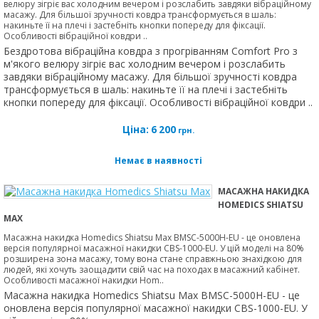
велюру зігріє вас холодним вечером і розслабить завдяки вібраційному
масажу. Для більшої зручності ковдра трансформується в шаль:
накиньте її на плечі і застебніть кнопки попереду для фіксації.
Особливості вібраційної ковдри ..
Бездротова вібраційна ковдра з прогріванням Comfort Pro з
м'якого велюру зігріє вас холодним вечером і розслабить
завдяки вібраційному масажу. Для більшої зручності ковдра
трансформується в шаль: накиньте її на плечі і застебніть
кнопки попереду для фіксації. Особливості вібраційної ковдри ..
Ціна:
6 200
грн.
Немає в наявності
МАСАЖНА НАКИДКА
HOMEDICS SHIATSU
MAX
Масажна накидка Homedics Shiatsu Max BMSC-5000H-EU - це оновлена
версія популярної масажної накидки CBS-1000-EU. У цій моделі на 80%
розширена зона масажу, тому вона стане справжньою знахідкою для
людей, які хочуть заощадити свій час на походах в масажний кабінет.
Особливості масажної накидки Hom..
Масажна накидка Homedics Shiatsu Max BMSC-5000H-EU - це
оновлена версія популярної масажної накидки CBS-1000-EU. У