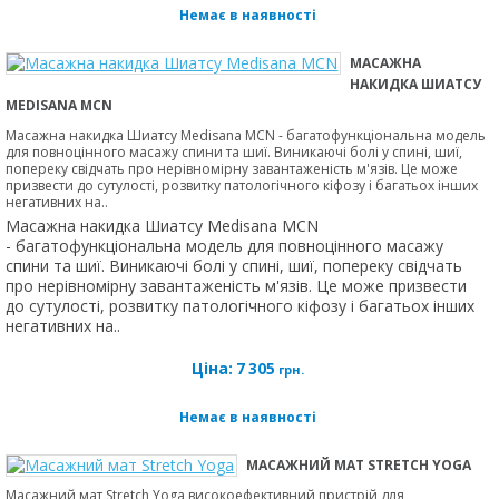
Немає в наявності
МАСАЖНА
НАКИДКА ШИАТСУ
MEDISANA MCN
Масажна накидка Шиатсу Medisana MCN - багатофункціональна модель
для повноцінного масажу спини та шиї. Виникаючі болі у спині, шиї,
попереку свідчать про нерівномірну завантаженість м'язів. Це може
призвести до сутулості, розвитку патологічного кіфозу і багатьох інших
негативних на..
Масажна накидка Шиатсу Medisana MCN
- багатофункціональна модель для повноцінного масажу
спини та шиї. Виникаючі болі у спині, шиї, попереку свідчать
про нерівномірну завантаженість м'язів. Це може призвести
до сутулості, розвитку патологічного кіфозу і багатьох інших
негативних на..
Ціна:
7 305
грн.
Немає в наявності
МАСАЖНИЙ МАТ STRETCH YOGA
Масажний мат Stretch Yoga високоефективний пристрій для