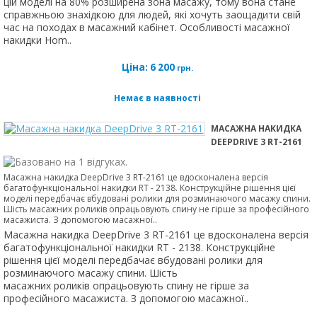
цій моделі на 80% розширена зона масажу, тому вона стане
справжньою знахідкою для людей, які хочуть заощадити свій
час на походах в масажний кабінет. Особливості масажної
накидки Hom..
Ціна:
6 200
грн.
Немає в наявності
МАСАЖНА НАКИДКА
DEEPDRIVE 3 RT-2161
Масажна накидка DeepDrive 3 RT-2161 це вдосконалена версія
багатофункціональної накидки RT - 2138. Конструкційне рішення цієї
моделі передбачає вбудовані ролики для розминаючого масажу спини.
Шість масажних роликів опрацьовують спину не гірше за професійного
масажиста. З допомогою масажної..
Масажна накидка DeepDrive 3 RT-2161 це вдосконалена версія
багатофункціональної накидки RT - 2138. Конструкційне
рішення цієї моделі передбачає вбудовані ролики для
розминаючого масажу спини. Шість
масажних роликів опрацьовують спину не гірше за
професійного масажиста. З допомогою масажної..