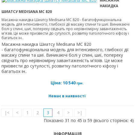
МАСАЖНА
НАКИДКА
ШИАТСУ MEDISANA MC 820
Масажна накидка Шиатсу Medisana MC 820 - багатофункціональна
модель для інтенсивного, глибокої дії масажу спини та шиї. Виникаючі
болі у спині, шиї, попереку свідчать про нерівномірну завантаженість
м'язів. Це може призвести до сутулості, розвитку патологічного кіфозу і
багатьох ін..
Масажна накидка Шиатсу Medisana MC 820
- багатофункціональна модель для інтенсивного, глибокої дії
масажу спини та шиї. Виникаючі болі у спині, шиї, попереку
свідчать про нерівномірну завантаженість м'язів. Це може
призвести до сутулості, розвитку патологічного кіфозу і
багатьох ін..
Ціна:
10 540
грн.
Немає в наявності
|<
<
1
2
3
4
>
>|
Показано 31 по 45 із 59 (всього сторінок: 4)
ІНФОРМАЦІЯ