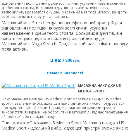
відновлення і поліпшення рухливості спини, усунення навантаження з
хребетного стовпа, больових відчуттів, він чинить зміцнюючу,
заспокійливу і розслабляючу дію. Масажний мат Yoga Stretch. Приділіть
собі час і зніміть напругу після активн..
Масажний мат Stretch Yoga високоефективний пристрій для
відновлення і поліпшення рухливості спини, усунення
навантаження з хребетного стовпа, больових відчуттів, він
чинить зміцнюючу, заспокійливу і розслабляючу дію.
Масажний мат Yoga Stretch. Приділіть собі час і зніміть напругу
після активн..
Ціна:
7 800
грн.
Немає в наявності
МАСАЖНА НАКИДКА US
MEDICA SPORT
Опис масажної накидки US Medica Sport Масажна накидка US Medica
Sport - ідеальний вибір, адже цей пристрій зможе якісно потурбується
про здоров'я вашої спини. Цю модель масажної накидки зручно
використати як вдома і на роботі, так і в автомобілі, під час перебування
в "пробках" або на відпочинку...
Опис масажної накидки US Medica Sport Масажна накидка US
Medica Sport - ідеальний вибір, адже цей пристрій зможе якісно