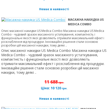
Немає в наявності
МАСАЖНА НАКИДКА US
MEDICA COMBO
Опис масажної накидки US Medica Combo Масажна накидка US Medica
Combo - чудовий зразок масажного устаткування, компактність і
функціональні якості якої дозволяють отримати максимальний ефект і
розслаблення від процедури. Інноваційні рішення стали основою
розробки цій масажної накидки, тому деякі ..
Опис масажної накидки US Medica Combo Масажна накидка US
Medica Combo - чудовий зразок масажного устаткування,
компактність і функціональні якості якої дозволяють
отримати максимальний ефект і розслаблення від процедури.
Інноваційні рішення стали основою розробки цій масажної
накидки, тому деякі ..
11 688
грн.
Ціна:
10 120
грн.
Немає в наявності