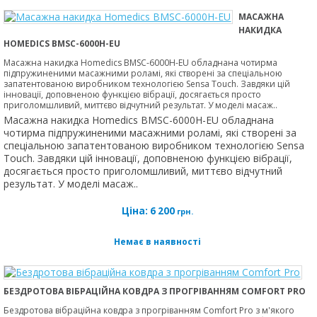
МАСАЖНА
НАКИДКА
HOMEDICS BMSC-6000H-EU
Масажна накидка Homedics BMSC-6000H-EU обладнана чотирма
підпружиненими масажними роламі, які створені за спеціальною
запатентованою виробником технологією Sensa Touch. Завдяки цій
інновації, доповненою функцією вібрації, досягається просто
приголомшливий, миттєво відчутний результат. У моделі масаж..
Масажна накидка Homedics BMSC-6000H-EU обладнана
чотирма підпружиненими масажними роламі, які створені за
спеціальною запатентованою виробником технологією Sensa
Touch. Завдяки цій інновації, доповненою функцією вібрації,
досягається просто приголомшливий, миттєво відчутний
результат. У моделі масаж..
Ціна:
6 200
грн.
Немає в наявності
БЕЗДРОТОВА ВІБРАЦІЙНА КОВДРА З ПРОГРІВАННЯМ COMFORT PRO
Бездротова вібраційна ковдра з прогріванням Comfort Pro з м'якого