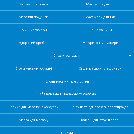
Масажні накидки
Масажери для ніг
Масажні подушки
Масажери для тіла
Ручні масажери
Свінг машини
Здоровий хребет
Нефритові масажери
Столи масажні
Столи масажні складні
Столи масажні стаціонарні
Столи масажні електричні
Обладнання масажного салона
Валики для масажу, аксесуари
Чохли та одноразові простирадла
Масла для масажу
Камені для стоунтерапії
Ширми