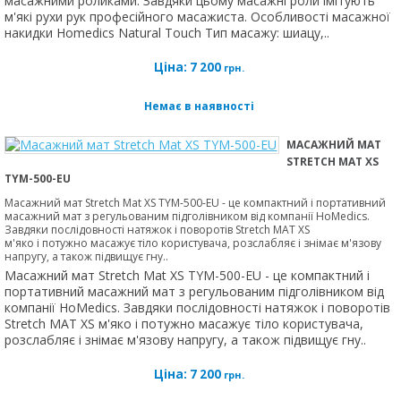
масажними роликами. Завдяки цьому масажні роли імітують
м'які рухи рук професійного масажиста. Особливості масажної
накидки Homedics Natural Touch Тип масажу: шиацу,..
Ціна:
7 200
грн.
Немає в наявності
МАСАЖНИЙ МАТ
STRETCH MAT XS
TYM-500-EU
Масажний мат Stretch Mat XS TYM-500-EU - це компактний і портативний
масажний мат з регульованим підголівником від компанії HoMedics.
Завдяки послідовності натяжок і поворотів Stretch MAT XS
м'яко і потужно масажує тіло користувача, розслабляє і знімає м'язову
напругу, а також підвищує гну..
Масажний мат Stretch Mat XS TYM-500-EU - це компактний і
портативний масажний мат з регульованим підголівником від
компанії HoMedics. Завдяки послідовності натяжок і поворотів
Stretch MAT XS м'яко і потужно масажує тіло користувача,
розслабляє і знімає м'язову напругу, а також підвищує гну..
Ціна:
7 200
грн.