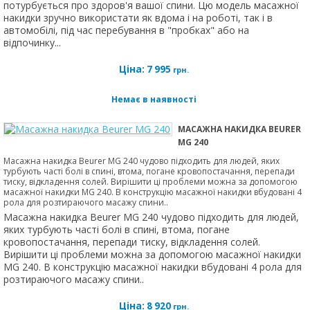
потурбується про здоров'я вашої спини. Цю модель масажної
накидки зручно використати як вдома і на роботі, так і в
автомобілі, під час перебування в "пробках" або на
відпочинку...
Ціна:
7 995
грн.
Немає в наявності
МАСАЖНА НАКИДКА BEURER
MG 240
Масажна накидка Beurer MG 240 чудово підходить для людей, яких
турбують часті болі в спині, втома, погане кровопостачання, перепади
тиску, відкладення солей. Вирішити ці проблеми можна за допомогою
масажної накидки MG 240. В конструкцію масажної накидки вбудовані 4
рола для розтираючого масажу спини..
Масажна накидка Beurer MG 240 чудово підходить для людей,
яких турбують часті болі в спині, втома, погане
кровопостачання, перепади тиску, відкладення солей.
Вирішити ці проблеми можна за допомогою масажної накидки
MG 240. В конструкцію масажної накидки вбудовані 4 рола для
розтираючого масажу спини..
Ціна:
8 920
грн.