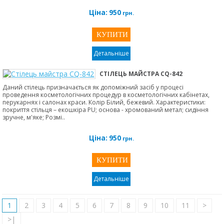
Ціна:
950
грн.
Детальніше
СТІЛЕЦЬ МАЙСТРА СQ-842
Даний стілець призначається як допоміжний засіб у процесі
проведення косметологічних процедур в косметологічних кабінетах,
перукарнях і салонах краси. Колір Білий, бежевий. Характеристики:
покриття стільця – екошкіра PU; основа - хромований метал; сидіння
зручне, м'яке; Розмі..
Ціна:
950
грн.
Детальніше
1
2
3
4
5
6
7
8
9
10
11
>
>|