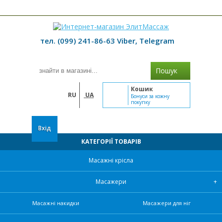
≡ МЕНЮ
тел. (099) 241-86-63 Viber, Telegram
Пошук
Кошик
RU
UA
Бонуси за кожну
покупку
Вхід
КАТЕГОРІЇ ТОВАРІВ
Масажні крісла
Масажери
Масажні накидки
Масажери для ніг