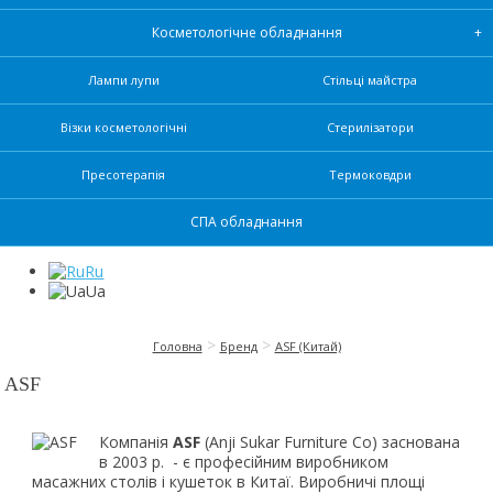
Косметологічне обладнання
Лампи лупи
Стільці майстра
Візки косметологічні
Стерилізатори
Пресотерапія
Термоковдри
СПА обладнання
Ru
Ua
>
>
Головна
Бренд
ASF (Китай)
ASF
Компанія
ASF
(Anji Sukar Furniture Co) заснована
в 2003 р. - є професійним виробником
масажних столів і кушеток в Китаї. Виробничі площі