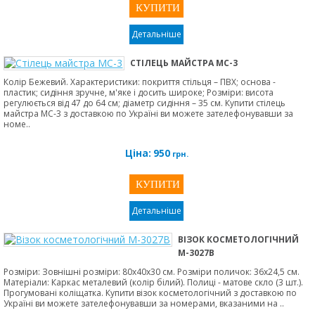
Детальніше
СТІЛЕЦЬ МАЙСТРА МС-3
Колір Бежевий. Характеристики: покриття стільця – ПВХ; основа -
пластик; сидіння зручне, м'яке і досить широке; Розміри: висота
регулюється від 47 до 64 см; діаметр сидіння – 35 см. Купити cтілець
майстра МС-3 з доставкою по Україні ви можете зателефонувавши за
номе..
Ціна:
950
грн.
Детальніше
ВІЗОК КОСМЕТОЛОГІЧНИЙ
М-3027В
Розміри: Зовнішні розміри: 80х40х30 см. Розміри поличок: 36х24,5 см.
Матеріали: Каркас металевий (колір білий). Полиці - матове скло (3 шт.).
Прогумовані коліщатка. Купити візок косметологічний з доставкою по
Україні ви можете зателефонувавши за номерами, вказаними на ..