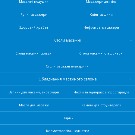
Масажні подушки
Масажери для тіла
Ручні масажери
Свінг машини
Здоровий хребет
Нефритові масажери
Столи масажні
Столи масажні складні
Столи масажні стаціонарні
Столи масажні електричні
Обладнання масажного салона
Валики для масажу, аксесуари
Чохли та одноразові простирадла
Масла для масажу
Камені для стоунтерапії
Ширми
Косметологічні кушетки