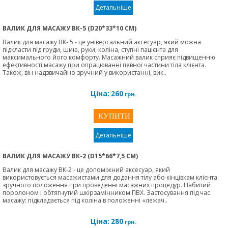
Детальніше
ВАЛИК ДЛЯ МАСАЖУ ВК-5 (D20*33*10 СМ)
Валик для масажу ВК- 5 - це універсальний аксесуар, який можна
підкласти під груди, шию, руки, коліна, ступні пацієнта для
максимального його комфорту. Масажний валик сприяє підвищенню
ефективності масажу при опрацюванні певної частини тіла клієнта.
Також, він надзвичайно зручний у використанні, вик..
Ціна:
260
грн.
Детальніше
ВАЛИК ДЛЯ МАСАЖУ ВК-2 (D15*66*7,5 СМ)
Валик для масажу ВК-2 - це допоміжний аксесуар, який
використовується масажистами для додання тілу або кінцівкам клієнта
зручного положення при проведенні масажних процедур. Набитий
поролоном і обтягнутий шкірзамінником ПВХ. Застосування під час
масажу: підкладається під коліна в положенні «лежач..
Ціна:
280
грн.