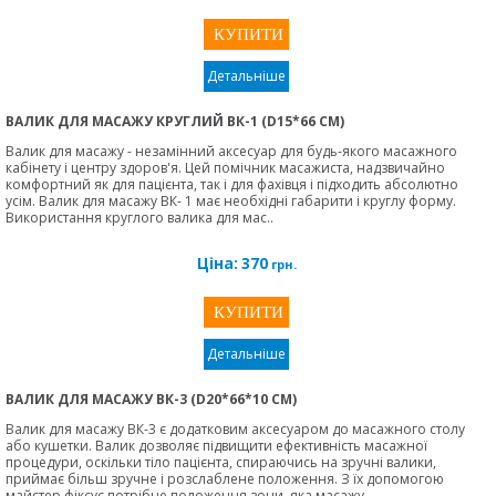
Детальніше
ВАЛИК ДЛЯ МАСАЖУ КРУГЛИЙ ВК-1 (D15*66 СМ)
Валик для масажу - незамінний аксесуар для будь-якого масажного
кабінету і центру здоров'я. Цей помічник масажиста, надзвичайно
комфортний як для пацієнта, так і для фахівця і підходить абсолютно
усім. Валик для масажу ВК- 1 має необхідні габарити і круглу форму.
Використання круглого валика для мас..
Ціна:
370
грн.
Детальніше
ВАЛИК ДЛЯ МАСАЖУ ВК-3 (D20*66*10 СМ)
Валик для масажу ВК-3 є додатковим аксесуаром до масажного столу
або кушетки. Валик дозволяє підвищити ефективність масажної
процедури, оскільки тіло пацієнта, спираючись на зручні валики,
приймає більш зручне і розслаблене положення. З їх допомогою
майстер фіксує потрібне положення зони, яка масажу..