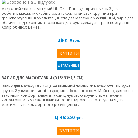
Масажний стіл алюмінієвий LifeGear Duralight призначений для
роботи в масажних кабінетах, а також на виїздах, зручний при
транспортуванні. Комплектація: стіл для масажу 2-х секційний, виріз для
обличчя, підголовник з поличкою для рук, сумка для транспортування.
Колір обивки: Бежев..
Ціна:
0
грн.
Детальніше
ВАЛИК ДЛЯ МАСАЖУ ВК-4 (D15*33*7,5 СМ)
Валик для масажу ВК- 4 - це незамінний помічник масажиста, він дуже
зручний у використанні і підходить абсолютно всім. Майстер, для якого
важливий комфорт клієнта і який цінує свою зручність, належним
чином оцінить масажні валики. Вони широко застосовуються для
максимально комфортного розміщення ..
Ціна:
250
грн.