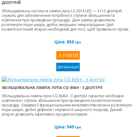
ДІОПТРІЙ
Збільшувальна настільна лампа-лупа LS-2014 LED — 3+12 діоптрій
служить для забезпечення потрібного ступеня збільшення та
освітлення при проведенні процедур. Дані лампи дозволяють
розглянути пори шкіри, дрібні зморшки і мікротріщини. Цей
косметологічний апарат необхідний для того, щоб правильно прове..
Ціна:
850
грн.
Детальніше
ЗБІЛЬШУВАЛЬНА ЛАМПА-ЛУПА CQ-8064 - 3 ДІОПТРІЇ
Збільшувальна лампа-лупа CQ-8064 - 3 діоптрії гарантує необхідне
освітлення і ступінь збільшення при проведенні косметологічних
процедур. Завдяки її функціональним можливостям можна розглянути
пори шкіри, дрібні дефекти і нерівності шкірного покрову. Даний
апарат дозволить ефективно продіагностувати..
Ціна:
949
грн.