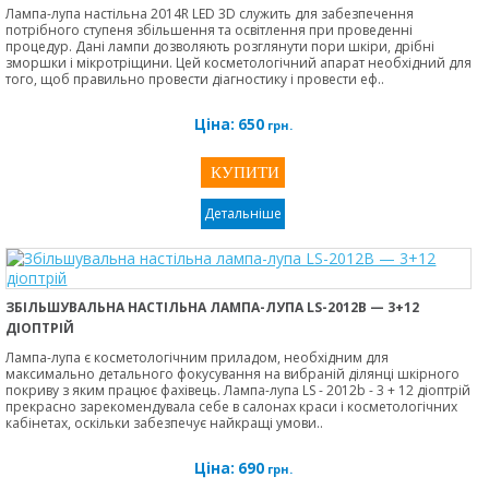
Лампа-лупа настільна 2014R LED 3D служить для забезпечення
потрібного ступеня збільшення та освітлення при проведенні
процедур. Дані лампи дозволяють розглянути пори шкіри, дрібні
зморшки і мікротріщини. Цей косметологічний апарат необхідний для
того, щоб правильно провести діагностику і провести еф..
Ціна:
650
грн.
Детальніше
ЗБІЛЬШУВАЛЬНА НАСТІЛЬНА ЛАМПА-ЛУПА LS-2012B — 3+12
ДІОПТРІЙ
Лампа-лупа є косметологічним приладом, необхідним для
максимально детального фокусування на вибраній ділянці шкірного
покриву з яким працює фахівець. Лампа-лупа LS - 2012b - 3 + 12 діоптрій
прекрасно зарекомендувала себе в салонах краси і косметологічних
кабінетах, оскільки забезпечує найкращі умови..
Ціна:
690
грн.