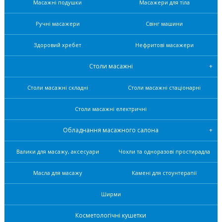
Масажні подушки
Масажери для тіла
Ручні масажери
Свінг машини
Здоровий хребет
Нефритові масажери
Столи масажні
Столи масажні складні
Столи масажні стаціонарні
Столи масажні електричні
Обладнання масажного салона
Валики для масажу, аксесуари
Чохли та одноразові простирадла
Масла для масажу
Камені для стоунтерапії
Ширми
Косметологічні кушетки