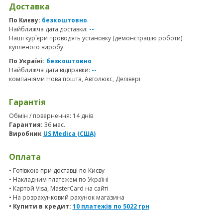
Доставка
По Києву:
безкоштовно
.
Найближча дата доставки:
--
Наші кур`єри проводять установку (демонстрацію роботи)
купленого виробу.
По Україні:
безкоштовно
Найближча дата відправки:
--
компаніями Нова пошта, Автолюкс, Делівері
Гарантія
Обмін / повернення: 14 днів
Гарантия:
36 мес.
Виробник
US Medica (США)
Оплата
• Готівкою при доставці по Києву
• Накладним платежем по Україні
• Картой Visa, MasterCard на сайті
• На розрахунковий рахунок магазина
• Купити в кредит:
10 платежів по
5022
грн