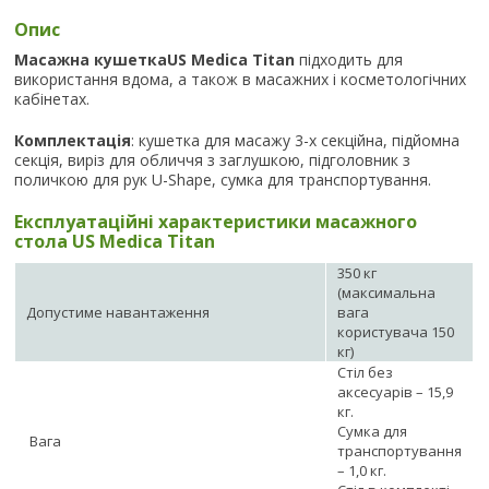
Опис
Масажна кушеткаUS Medica Titan
підходить для
використання вдома, а також в масажних і косметологічних
кабінетах.
Комплектація
: кушетка для масажу 3-х секційна, підйомна
секція, виріз для обличчя з заглушкою, підголовник з
поличкою для рук U-Shape, сумка для транспортування.
Експлуатаційні характеристики масажного
стола US Medica Titan
350 кг
(максимальна
Допустиме навантаження
вага
користувача 150
кг)
Стіл без
аксесуарів – 15,9
кг.
Сумка для
Вага
транспортування
– 1,0 кг.