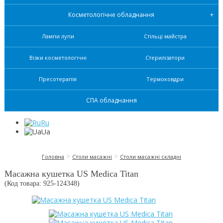
Косметологічне обладнання
Лампи лупи
Стільці майстра
Візки косметологічні
Стерилізатори
Пресотерапія
Термоковдри
СПА обладнання
Ru
Ua
>
>
Головна
Столи масажні
Столи масажні складні
Масажна кушетка US Medica Titan
(Код товара: 925-
124348
)