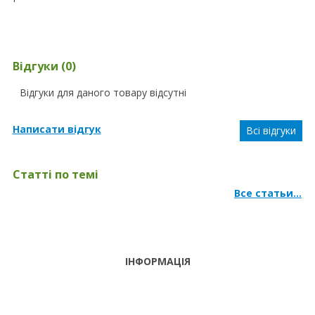
Відгуки (0)
Відгуки для даного товару відсутні
Написати відгук
Всі відгуки
Статті по темі
Все статьи...
Як вибрати складний масажний стіл
ІНФОРМАЦІЯ
ТЕЛЕФОНИ
тел. (099)
241-86-63