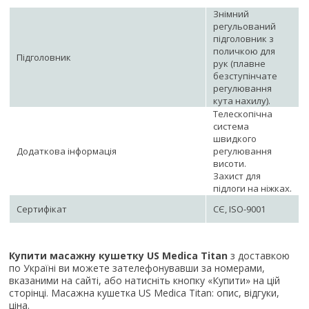
Знімний
регульований
підголовник з
поличкою для
Підголовник
рук (плавне
безступінчате
регулювання
кута нахилу).
Телескопічна
система
швидкого
Додаткова інформація
регулювання
висоти.
Захист для
підлоги на ніжках.
Сертифікат
СЄ, ISO-9001
Купити масажну кушетку US Medica Titan
з доставкою
по Україні ви можете зателефонувавши за номерами,
вказаними на сайті, або натисніть кнопку «Купити» на цій
сторінці. Масажна кушетка US Medica Titan: опис, відгуки,
ціна.