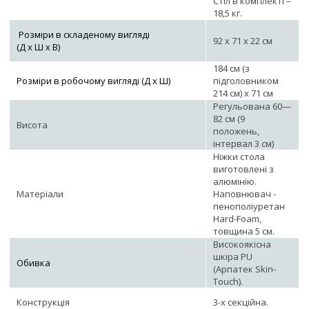
Стіл в комплекті –
18,5 кг.
Розміри в складеному вигляді
92 х 71 х 22 см
(Д х Ш х В)
184 см (з
Розміри в робочому вигляді (Д х Ш)
підголовником
214 см) х 71 см
Регульована 60—
82 см (9
Висота
положень,
інтервал 3 см)
Ніжки стола
виготовлені з
алюмінію.
Матеріали
Наповнювач -
пенополіуретан
Hard-Foam,
товщина 5 см.
Високоякісна
шкіра PU
Обивка
(Арпатек Skin-
Touch).
Конструкція
3-х секційна.