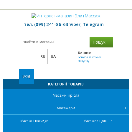
≡ МЕНЮ
тел. (099) 241-86-63 Viber, Telegram
Пошук
Кошик
RU
UA
Бонуси за кожну
покупку
Вхід
КАТЕГОРІЇ ТОВАРІВ
Масажні крісла
Масажери
Масажні накидки
Масажери для ніг