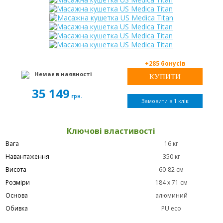
+285 бонусів
Немає в наявності
35 149
грн.
Замовити в 1 клік
Ключові властивості
Вага
16 кг
Навантаження
350 кг
Висота
60-82 см
Розміри
184 х 71 см
Основа
алюминий
Обивка
PU eco