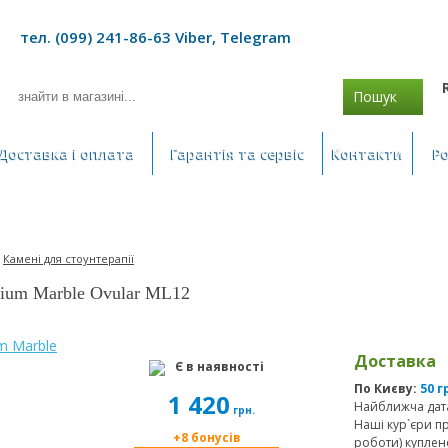
тел. (099) 241-86-63 Viber, Telegram
Пошук
Доставка і оплата
Гарантія та сервіс
Контакти
Р
>
Камені для стоунтерапії
ium Marble Ovular ML12
Доставка
Є в наявності
По Києву:
50 г
1 420
Найближча дата
грн.
Наші кур`єри п
+8 бонусів
роботи) куплен