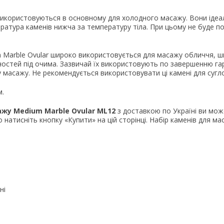
 використовуються в основному для холодного масажу. Вони ідеа
ература каменів нижча за температуру тіла. При цьому не буде п
Marble Ovular широко використовується для масажу обличчя, шиї
ностей під очима. Зазвичай їх використовують по завершенню га
у масажу. Не рекомендується використовувати ці камені для сугло
м.
ажу Medium Marble Ovular ML12
з доставкою по Україні ви мо
 натисніть кнопку «Купити» на цій сторінці. Набір каменів для м
ні