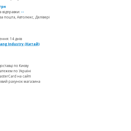
 грн
 відправки:
--
а пошта, Автолюкс, Делівері
ння: 14 днів
tang Industry (Китай)
доставці по Києву
атежем по Україні
MasterCard на сайті
овий рахунок магазина