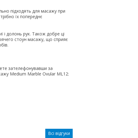
льно підходять для масажу при
отрібно їх попереднє
 і долонь рук. Також добре ці
рячего стоун масажу, що сприяє
бів.
жете зателефонувавши за
асажу Medium Marble Ovular ML12:
Всі відгуки