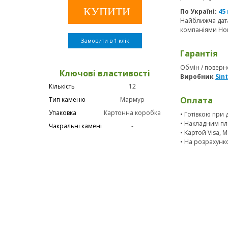
По Україні:
45
Найближча дата
компаніями Нов
Замовити в 1 клік
Гарантія
Обмін / поверне
Ключові властивості
Виробник
Sin
Кількість
12
Оплата
Тип каменю
Мармур
Упаковка
Картонна коробка
• Готівкою при 
• Накладним пл
Чакральні камені
-
• Картой Visa, 
• На розрахунк