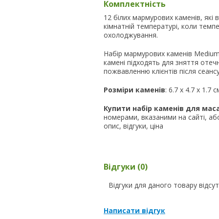
Комплектність
12 білих мармурових каменів, які
кімнатній температурі, коли темп
охолоджування.
Набір мармурових каменів Medium 
камені підходять для зняття отеч
пожвавленню клієнтів після сеанс
Розміри каменів
: 6.7 х 4.7 х 1.7 с
Купити набір каменів для мас
номерами, вказаними на сайті, або
опис, відгуки, ціна
Відгуки (0)
Відгуки для даного товару відсут
Написати відгук