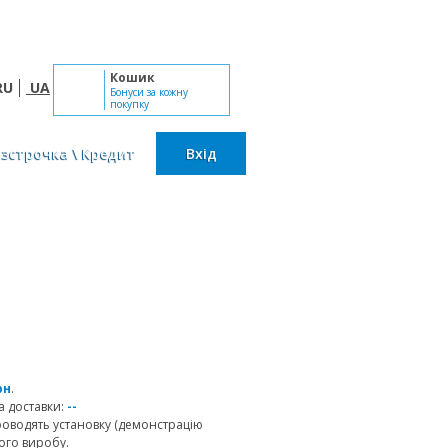
Пн-Сб: 10:00 - 19:00, Нд: вихідний
Кошик
RU
UA
Бонуси за кожну
покупку
озстрочка \ Кредит
Вхід
рн
.
 доставки:
--
роводять установку (демонстрацію
ого виробу.