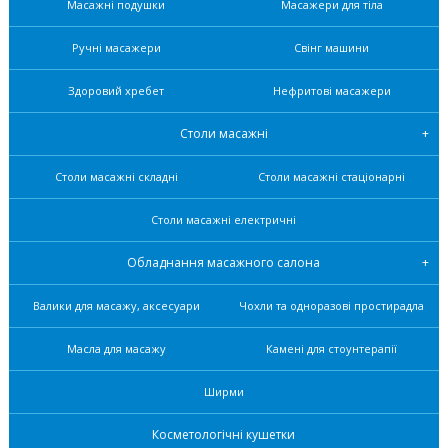
Масажні подушки
Масажери для тіла
Ручні масажери
Свінг машини
Здоровий хребет
Нефритові масажери
Столи масажні
Столи масажні складні
Столи масажні стаціонарні
Столи масажні електричні
Обладнання масажного салона
Валики для масажу, аксесуари
Чохли та одноразові простирадла
Масла для масажу
Камені для стоунтерапії
Ширми
Косметологічні кушетки