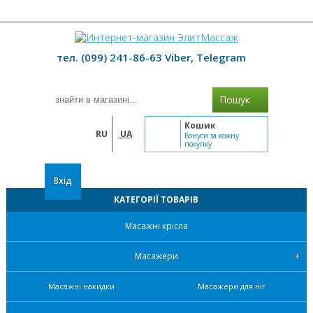
≡ МЕНЮ
тел. (099) 241-86-63 Viber, Telegram
Пошук
Кошик
RU
UA
Бонуси за кожну
покупку
Вхід
КАТЕГОРІЇ ТОВАРІВ
Масажні крісла
Масажери
Масажні накидки
Масажери для ніг