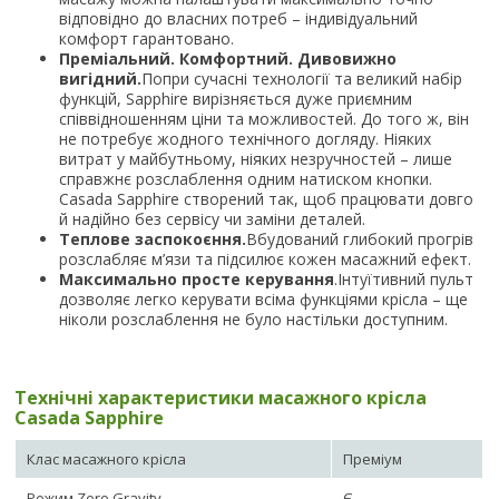
відповідно до власних потреб – індивідуальний
комфорт гарантовано.
Преміальний. Комфортний. Дивовижно
вигідний.
Попри сучасні технології та великий набір
функцій, Sapphire вирізняється дуже приємним
співвідношенням ціни та можливостей. До того ж, він
не потребує жодного технічного догляду. Ніяких
витрат у майбутньому, ніяких незручностей – лише
справжнє розслаблення одним натиском кнопки.
Casada Sapphire створений так, щоб працювати довго
й надійно без сервісу чи заміни деталей.
Теплове заспокоєння.
Вбудований глибокий прогрів
розслабляє м’язи та підсилює кожен масажний ефект.
Максимально просте керування
.Інтуїтивний пульт
дозволяє легко керувати всіма функціями крісла – ще
ніколи розслаблення не було настільки доступним.
Технічні характеристики масажного крісла
Casada Sapphire
Клас масажного крісла
Преміум
Режим Zero Gravity
Є