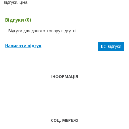
відгуки, ціна.
Відгуки (0)
Відгуки для даного товару відсутні
Написати відгук
Всі відгуки
ІНФОРМАЦІЯ
ТЕЛЕФОНИ
тел. (099)
241-86-63
ПН-CБ: 9:00 -
Viber,
18:00 НД:
Telegram
ВИХІДНИЙ
СОЦ. МЕРЕЖІ