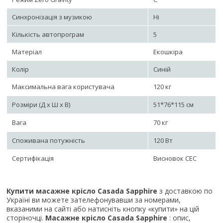
Синхронізація з музикою
Ні
Кількість автопрограм
5
Матеріал
Екошкіра
Колір
Синій
Максимальна вага користувача
120 кг
Розміри (Д х Ш х В)
51*76*115 см
Вага
70 кг
Споживана потужність
120 Вт
Сертифікація
Висновок СЕС
Купити масажне крісло Casada Sapphire
з доставкою по
Україні ви можете зателефонувавши за номерами,
вказаними на сайті або натисніть кнопку «купити» на цій
сторіночці.
Масажне крісло Casada Sapphire
: опис,