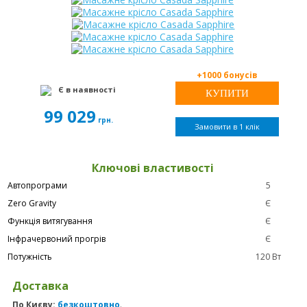
+1000 бонусів
Є в наявності
99 029
грн.
Замовити в 1 клік
Ключові властивості
Автопрограми
5
Zero Gravity
Є
Функція витягування
Є
Інфрачервоний прогрів
Є
Потужність
120 Вт
Доставка
По Києву:
безкоштовно
.