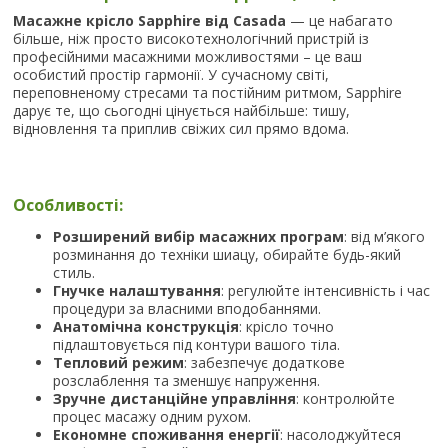
Масажне крісло Sapphire від Casada
— це набагато
більше, ніж просто високотехнологічний пристрій із
професійними масажними можливостями – це ваш
особистий простір гармонії. У сучасному світі,
переповненому стресами та постійним ритмом, Sapphire
дарує те, що сьогодні цінується найбільше: тишу,
відновлення та приплив свіжих сил прямо вдома.
Особливості:
Розширений вибір масажних програм
: від м’якого
розминання до техніки шиацу, обирайте будь-який
стиль.
Гнучке налаштування
: регулюйте інтенсивність і час
процедури за власними вподобаннями.
Анатомічна конструкція
: крісло точно
підлаштовується під контури вашого тіла.
Тепловий режим
: забезпечує додаткове
розслаблення та зменшує напруження.
Зручне дистанційне управління
: контролюйте
процес масажу одним рухом.
Економне споживання енергії
: насолоджуйтеся