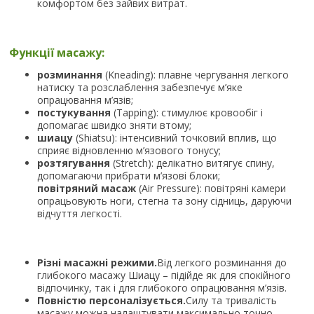
комфортом без зайвих витрат.
Функції масажу:
розминання
(Kneading): плавне чергування легкого
натиску та розслаблення забезпечує м’яке
опрацювання м’язів;
постукування
(Tapping): стимулює кровообіг і
допомагає швидко зняти втому;
шиацу
(Shiatsu): інтенсивний точковий вплив, що
сприяє відновленню м’язового тонусу;
розтягування
(Stretch): делікатно витягує спину,
допомагаючи прибрати м’язові блоки;
повітряний масаж
(Air Pressure): повітряні камери
опрацьовують ноги, стегна та зону сідниць, даруючи
відчуття легкості.
Різні масажні режими.
Від легкого розминання до
глибокого масажу Шиацу – підійде як для спокійного
відпочинку, так і для глибокого опрацювання м’язів.
Повністю персоналізується.
Силу та тривалість
масажу можна налаштувати максимально точно