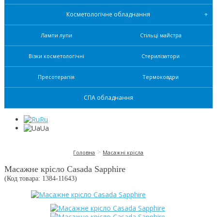
Косметологічне обладнання
Лампи лупи
Стільці майстра
Візки косметологічні
Стерилізатори
Пресотерапія
Термоковдри
СПА обладнання
Ru
Ua
>
Головна
Масажні крісла
Масажне крісло Casada Sapphire
(Код товара: 1384-
11643
)