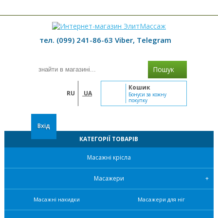
≡ МЕНЮ
тел. (099) 241-86-63 Viber, Telegram
Пошук
Кошик
RU
UA
Бонуси за кожну
покупку
Вхід
КАТЕГОРІЇ ТОВАРІВ
Масажні крісла
Масажери
Масажні накидки
Масажери для ніг