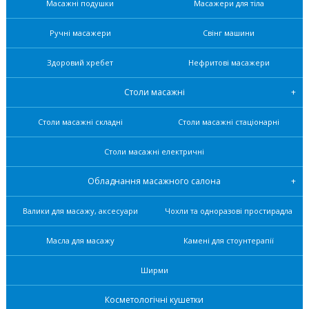
Масажні подушки
Масажери для тіла
Ручні масажери
Свінг машини
Здоровий хребет
Нефритові масажери
Столи масажні
Столи масажні складні
Столи масажні стаціонарні
Столи масажні електричні
Обладнання масажного салона
Валики для масажу, аксесуари
Чохли та одноразові простирадла
Масла для масажу
Камені для стоунтерапії
Ширми
Косметологічні кушетки