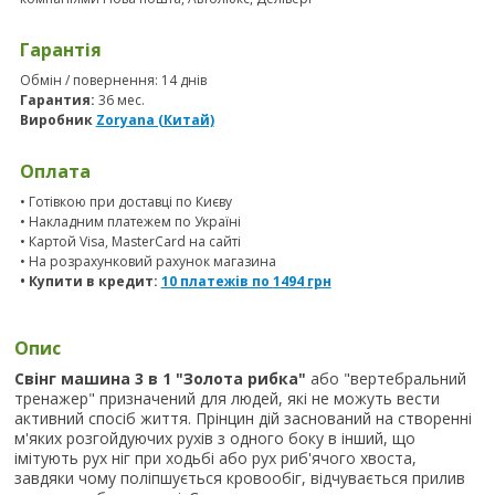
Гарантія
Обмін / повернення: 14 днів
Гарантия:
36 мес.
Виробник
Zoryana (Китай)
Оплата
• Готівкою при доставці по Києву
• Накладним платежем по Україні
• Картой Visa, MasterCard на сайті
• На розрахунковий рахунок магазина
• Купити в кредит:
10 платежів по
1494
грн
Опис
Свінг машина 3 в 1 "Золота рибка"
або "вертебральний
тренажер" призначений для людей, які не можуть вести
активний спосіб життя. Прінцин дій заснований на створенні
м'яких розгойдуючих рухів з одного боку в інший, що
імітують рух ніг при ходьбі або рух риб'ячого хвоста,
завдяки чому поліпшується кровообіг, відчувається прилив