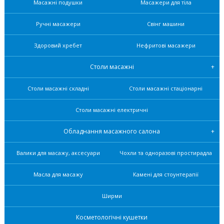
Масажні подушки
Масажери для тіла
Ручні масажери
Свінг машини
Здоровий хребет
Нефритові масажери
Столи масажні
Столи масажні складні
Столи масажні стаціонарні
Столи масажні електричні
Обладнання масажного салона
Валики для масажу, аксесуари
Чохли та одноразові простирадла
Масла для масажу
Камені для стоунтерапії
Ширми
Косметологічні кушетки