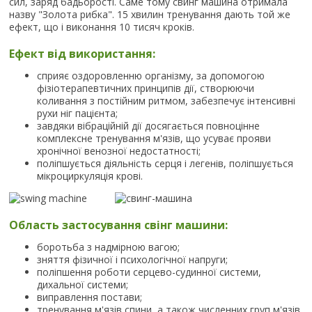
сил, заряд бадьорості. Саме тому свинг машина отримала
назву "Золота рибка". 15 хвилин тренування дають той же
ефект, що і виконання 10 тисяч кроків.
Ефект від використання:
сприяє оздоровленню організму, за допомогою
фізіотерапевтичних принципів дії, створюючи
коливання з постійним ритмом, забезпечує інтенсивні
рухи ніг пацієнта;
завдяки вібраційній дії досягається повноцінне
комплексне тренування м'язів, що усуває прояви
хронічної венозної недостатності;
поліпшується діяльність серця і легенів, поліпшується
мікроциркуляція крові.
Область застосування свінг машини:
боротьба з надмірною вагою;
зняття фізичної і психологічної напруги;
поліпшення роботи серцево-судинної системи,
дихальної системи;
виправлення постави;
тренування м'язів спини, а також численних груп м'язів