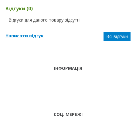
Відгуки (0)
Відгуки для даного товару відсутні
Написати відгук
Всі відгуки
ІНФОРМАЦІЯ
ТЕЛЕФОНИ
тел. (099)
241-86-63
ПН-CБ: 9:00 -
Viber,
18:00 НД:
Telegram
ВИХІДНИЙ
СОЦ. МЕРЕЖІ