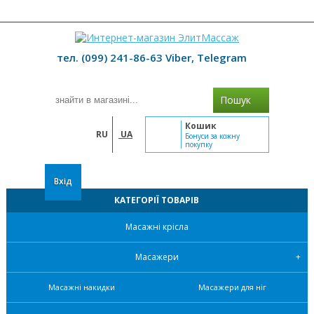
≡ МЕНЮ
тел. (099) 241-86-63 Viber, Telegram
Пошук
Кошик
RU
UA
Бонуси за кожну
покупку
Вхід
КАТЕГОРІЇ ТОВАРІВ
Масажні крісла
Масажери
Масажні накидки
Масажери для ніг