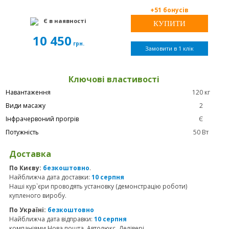
+51 бонусів
Є в наявності
10 450
грн.
Замовити в 1 клік
Ключові властивості
Навантаження
120 кг
Види масажу
2
Інфрачервоний прогрів
Є
Потужність
50 Вт
Доставка
По Києву:
безкоштовно
.
Найближча дата доставки:
10 серпня
Наші кур`єри проводять установку (демонстрацію роботи)
купленого виробу.
По Україні:
безкоштовно
Найближча дата відправки:
10 серпня
компаніями Нова пошта, Автолюкс, Делівері