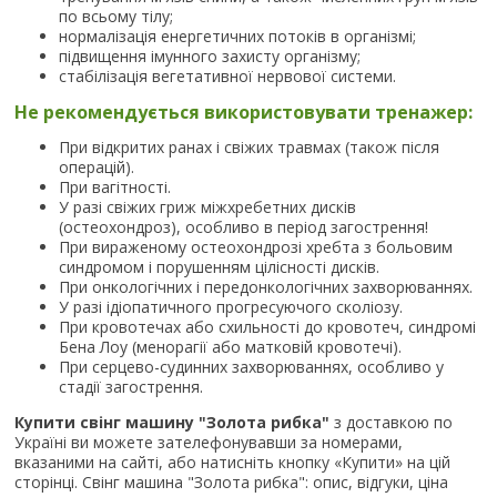
по всьому тілу;
нормалізація енергетичних потоків в організмі;
підвищення імунного захисту організму;
стабілізація вегетативної нервової системи.
Не рекомендується використовувати тренажер:
При відкритих ранах і свіжих травмах (також після
операцій).
При вагітності.
У разі свіжих гриж міжхребетних дисків
(остеохондроз), особливо в період загострення!
При вираженому остеохондрозі хребта з больовим
синдромом і порушенням цілісності дисків.
При онкологічних і передонкологічних захворюваннях.
У разі ідіопатичного прогресуючого сколіозу.
При кровотечах або схильності до кровотеч, синдромі
Бена Лоу (менорагії або матковій кровотечі).
При серцево-судинних захворюваннях, особливо у
стадії загострення.
Купити свінг машину "Золота рибка"
з доставкою по
Україні ви можете зателефонувавши за номерами,
вказаними на сайті, або натисніть кнопку «Купити» на цій
сторінці. Свінг машина "Золота рибка": опис, відгуки, ціна