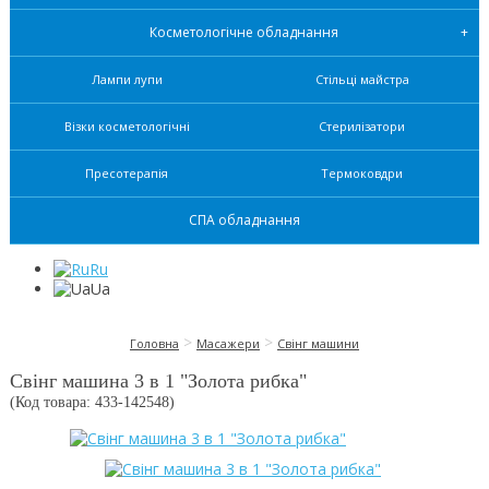
Косметологічне обладнання
Лампи лупи
Стільці майстра
Візки косметологічні
Стерилізатори
Пресотерапія
Термоковдри
СПА обладнання
Ru
Ua
>
>
Головна
Масажери
Свінг машини
Свінг машина 3 в 1 "Золота рибка"
(Код товара: 433-
142548
)