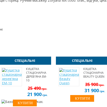
ій сторінці. Ручний масажер Zoryana MX-3500: опис, відгуки, ціна.
ні
СПЕЦІАЛЬНІ
СПЕЦІАЛЬНІ
КУШЕТКА
КУШЕТКА
СТАЦІОНАРНА
СТАЦІОНАРНА
ДЕРЕВ'ЯНА EM-
BEAUTY QUEEN
10
35 900
грн.
25 490
грн.
31 900
грн.
21 900
грн.