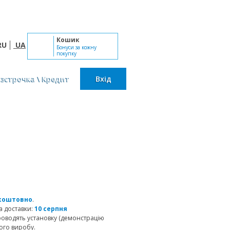
Пн-Сб: 10:00 - 19:00, Нд: вихідний
Кошик
RU
UA
Бонуси за кожну
покупку
озстрочка \ Кредит
Вхід
коштовно
.
 доставки:
10 серпня
роводять установку (демонстрацію
ого виробу.