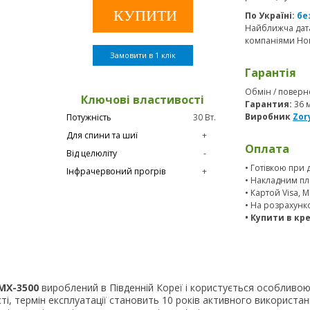
По Україні:
бе
Найближча дата
компаніями Нов
Замовити в 1 клік
Гарантія
Обмін / поверне
Ключові властивості
Гарантия:
36 
Виробник
Zor
Потужність
30 Вт.
Для спини та шиї
+
Оплата
Від целюліту
-
• Готівкою при 
Інфрачервоний прогрів
+
• Накладним пл
• Картой Visa, 
• На розрахунк
• Купити в кр
MX-3500
вироблений в Південній Кореї і користується особливо
сті, термін експлуатації становить 10 років активного використ