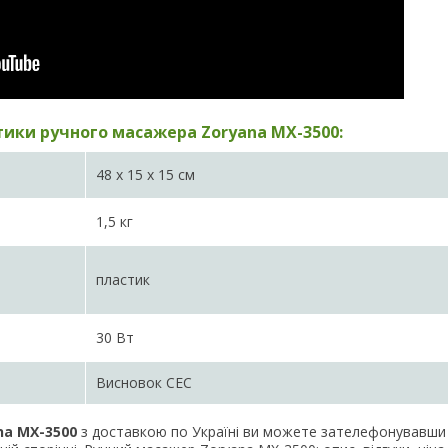
тики ручного масажера Zoryana MX-3500:
48 х 15 х 15 см
1,5 кг
пластик
30 Вт
Висновок СЕС
na MX-3500
з доставкою по Україні ви можете зателефонувавши 