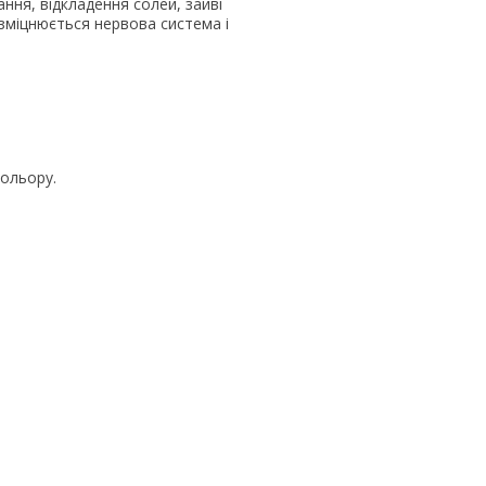
ання, відкладення солей, зайві
 зміцнюється нервова система і
кольору.