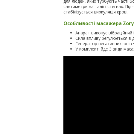
для людей, яких турбують часті бо
сантиметри на талії і стегнах. П
стабілізується циркуляція крові.
Особливості масажера Zory
Апарат виконує вібраційний 
Сила впливу регулюється в ді
Генератор негативних іонів
У комплекті йде 3 види маса