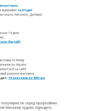
зкоштовно
 відправки:
сьогодні
а пошта, Автолюкс, Делівері
ння: 14 днів
мес.
yana (Китай)
доставці по Києву
атежем по Україні
MasterCard на сайті
овий рахунок магазина
едит:
10 платежів по
890
грн
ю популярністю серед професійних
ання! Масажер чудово підходить