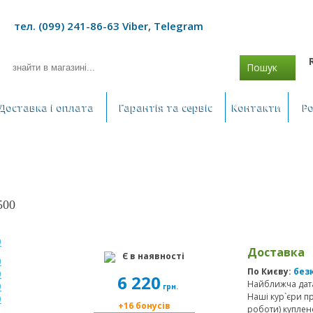
тел. (099) 241-86-63 Viber, Telegram
Пошук
Доставка і оплата
Гарантія та сервіс
Контакти
Р
500
Доставка
Є в наявності
По Києву:
без
6 220
Найближча дата
грн.
Наші кур`єри п
+16 бонусів
роботи) куплен