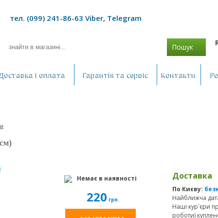
тел. (099) 241-86-63 Viber, Telegram
Пошук
Доставка і оплата
Гарантія та сервіс
Контакти
Р
ри
см)
Доставка
Немає в наявності
По Києву:
без
220
Найближча дата
грн.
Наші кур`єри п
роботи) куплен