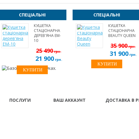
СПЕЦІАЛЬНІ
СПЕЦІАЛЬНІ
КУШЕТКА
КУШЕТКА
СТАЦІОНАРНА
СТАЦІОНАРНА
ДЕРЕВ'ЯНА EM-
BEAUTY QUEEN
10
35 900
грн.
25 490
грн.
31 900
грн.
21 900
грн.
ПОСЛУГИ
ВАШ АККАУНТ
ДОСТАВКА В Р
Про нас
Ваш аккаунт
Винница Владимир-
Донецк Днепропетро
Доставка і оплата
Історія замовлень
Житомир Запорожье
Франковск Кировогр
Гарантія та сервіс
Розсилання новин
Кременчуг Кривой Ро
Розстрочка \
Луганск Львов Мариу