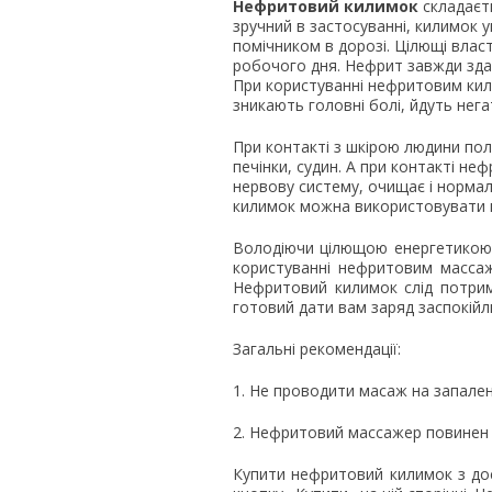
Нефритовий килимок
складаєть
зручний в застосуванні, килимок 
помічником в дорозі. Цілющі влас
робочого дня. Нефрит завжди зда
При користуванні нефритовим кили
зникають головні болі, йдуть негат
При контакті з шкірою людини пол
печінки, судин. А при контакті не
нервову систему, очищає і нормал
килимок можна використовувати п
Володіючи цілющою енергетикою, 
користуванні нефритовим массаж
Нефритовий килимок слід потрима
готовий дати вам заряд заспокійли
Загальні рекомендації:
1. Не проводити масаж на запален
2. Нефритовий массажер повинен б
Купити нефритовий килимок з дос