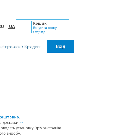
Пн-Сб: 10:00 - 19:00, Нд: вихідний
Кошик
RU
UA
Бонуси за кожну
покупку
озстрочка \ Кредит
Вхід
коштовно
.
 доставки:
--
роводять установку (демонстрацію
ого виробу.