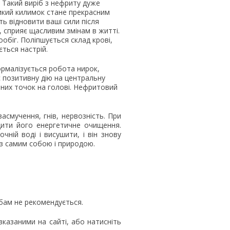
 Такий виріб з нефриту дуже
ликий килимок стане прекрасним
ь відновити ваші сили після
 сприяє щасливим змінам в житті.
обіг. Поліпшується склад крові,
ється настрій.
ормалізується робота нирок,
є позитивну дію на центральну
вних точок на голові. Нефритовий
смучення, гнів, нервозність. При
дити його енергетичне очищення.
ній воді і висушити, і він знову
ї з самим собою і природою.
обам не рекомендується.
казаними на сайті, або натисніть