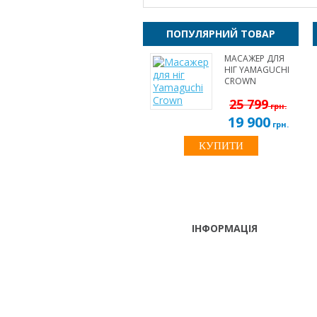
ПОПУЛЯРНИЙ ТОВАР
МАСАЖЕР ДЛЯ
НІГ YAMAGUCHI
CROWN
25 799
грн.
19 900
грн.
КУПИТИ
ІНФОРМАЦІЯ
ТЕЛЕФОНИ
тел. (099)
241-86-63
Пн-Cб: 9:00 - 18:00 Нд:
Viber,
вихідний
Telegram
м. Київ, вул. Лугова 9, оф. 209