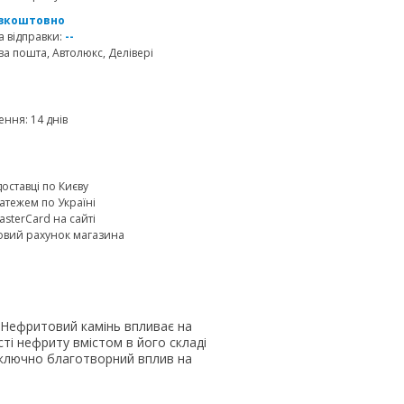
зкоштовно
 відправки:
--
а пошта, Автолюкс, Делівері
ння: 14 днів
доставці по Києву
атежем по Україні
MasterCard на сайті
овий рахунок магазина
 Нефритовий камінь впливає на
ті нефриту вмістом в його складі
иключно благотворний вплив на
.