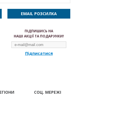
EMAIL РОЗСИЛКА
ПІДПИШИСЬ НА
НАШІ АКЦІЇ ТА ПОДАРУНКИ!
Підписатися
ЕГІОНИ
СОЦ. МЕРЕЖІ
Волынский
вск
 Ивано-
ад
г Луцк
поль