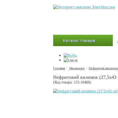
Каталог товарів
Ru
Ua
>
>
Головна
Масажери
Нефритові масаже
Нефритовий килимок (27,5х43 
(Код товара: 155-
10460
)