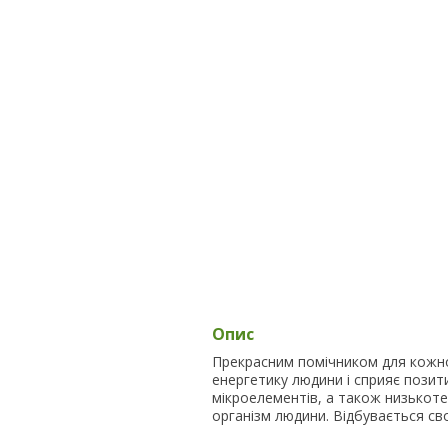
Опис
Прекрасним помічником для кожно
енергетику людини і сприяє позит
мікроелементів, а також низькот
організм людини. Відбувається сво