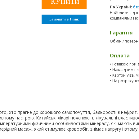
По Україні:
бе
Найближча дата
компаніями Нов
Замовити в 1 клік
Гарантія
Обмін / поверне
Оплата
• Готівкою при 
• Накладним пл
• Картой Visa, 
• На розрахунк
го, хто прагне до хорошого самопочуття, бадьорості є нефрит.
ивному настрою. Китайські лікарі пояснюють лікувальні властивос
емпературними фізичними особливостями мінералу, які мають в
єрідний масаж, який стимулює кровообіг, знімає напругу і втому