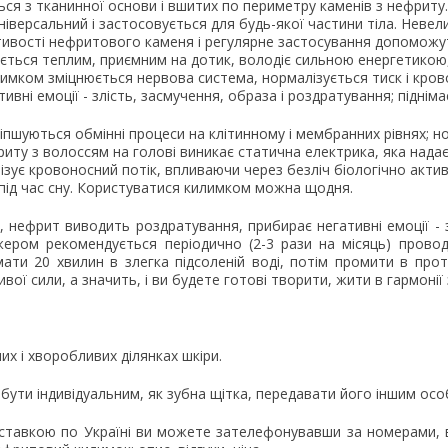
ся з тканинної основи і вшитих по периметру каменів з нефриту.
універсальний і застосовується для будь-якої частини тіла. Неве
тивості нефритового каменя і регулярне застосування допоможут
ється теплим, приємним на дотик, володіє сильною енергетикою,
мком зміцнюється нервова система, нормалізується тиск і крово
ивні емоції - злість, засмучення, образа і роздратування; підніма
іпшуються обмінні процеси на клітинному і мембранних рівнях; н
фриту з волоссям на голові виникає статична електрика, яка нада
ізує кровоносний потік, впливаючи через безліч біологічно акти
ід час сну. Користуватися килимком можна щодня.
нефрит виводить роздратування, прибирає негативні емоції - за
ером рекомендується періодично (2-3 рази на місяць) прово
ти 20 хвилин в злегка підсоленій воді, потім промити в проточ
вої сили, а значить, і ви будете готові творити, жити в гармоні
их і хворобливих ділянках шкіри.
ути індивідуальним, як зубна щітка, передавати його іншим ос
тавкою по Україні ви можете зателефонувавши за номерами, в