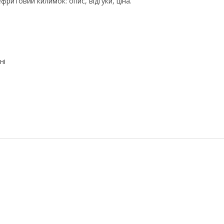
ефритовий килимок: опис, відгуки, ціна.
ні