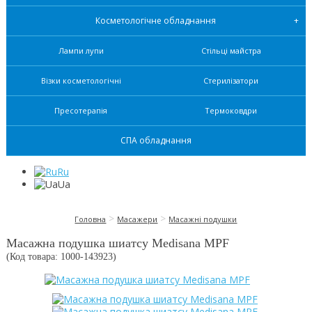
Косметологічне обладнання
Лампи лупи
Стільці майстра
Візки косметологічні
Стерилізатори
Пресотерапія
Термоковдри
СПА обладнання
Ru
Ua
>
>
Головна
Масажери
Масажні подушки
Масажна подушка шиатсу Medisana MPF
(Код товара: 1000-
143923
)