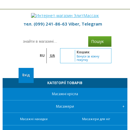
≡ МЕНЮ
тел. (099) 241-86-63 Viber, Telegram
Пошук
Кошик
RU
UA
Бонуси за кожну
покупку
Вхід
КАТЕГОРІЇ ТОВАРІВ
Масажні крісла
Масажери
Масажні накидки
Масажери для ніг