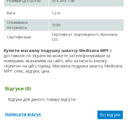
Розміри (Д х Ш х В)
35 х 24 х 7 см
Вага
1,2 кг
Споживана
15 Вт
потужність
Сертифікат відповідності, Висновок
Сертифікація
СЕС
Купити масажну подушку шиатсу Medisana MPF
з
доставкою по Україні ви можете зателефонувавши за
номерами, вказаними на сайті, або натисніть кнопку
«Купити» на цій сторінці. Масажна подушка шиатсу Medisana
MPF: опис, відгуки, ціна.
Відгуки (0)
Відгуки для даного товару відсутні
Написати відгук
Всі відгуки