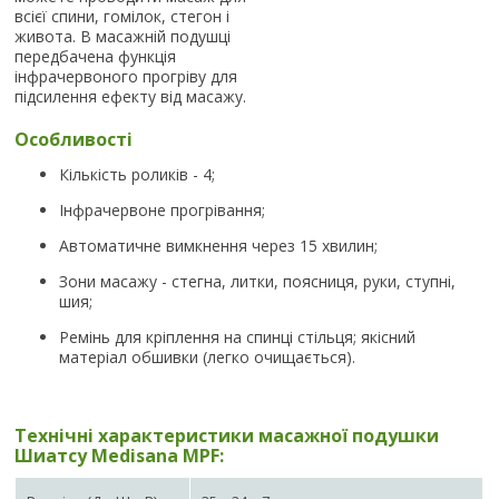
всієї спини, гомілок, стегон і
живота. В масажній подушці
передбачена функція
інфрачервоного прогріву для
підсилення ефекту від масажу.
Особливості
Кількість роликів - 4;
Інфрачервоне прогрівання;
Автоматичне вимкнення через 15 хвилин;
Зони масажу - стегна, литки, поясниця, руки, ступні,
шия;
Ремінь для кріплення на спинці стільця; якісний
матеріал обшивки (легко очищається).
Технічні характеристики масажної подушки
Шиатсу Medisana MPF: