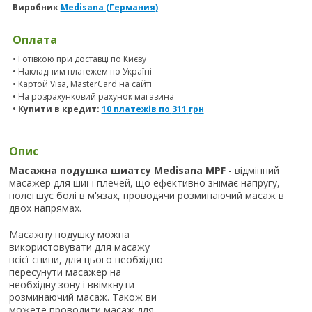
Виробник
Medisana (Германия)
Оплата
• Готівкою при доставці по Києву
• Накладним платежем по Україні
• Картой Visa, MasterCard на сайті
• На розрахунковий рахунок магазина
• Купити в кредит:
10 платежів по
311
грн
Опис
Масажна подушка шиатсу Medisana MPF
- відмінний
масажер для шиї і плечей, що ефективно знімає напругу,
полегшує болі в м'язах, проводячи розминаючий масаж в
двох напрямах.
Масажну подушку можна
використовувати для масажу
всієї спини, для цього необхідно
пересунути масажер на
необхідну зону і ввімкнути
розминаючий масаж. Також ви
можете проводити масаж для