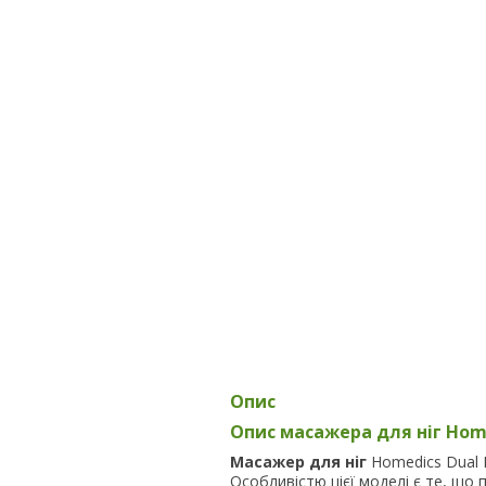
Опис
Опис масажера для ніг Home
Масажер для ніг
Homedics Dual R
Особливістю цієї моделі є те, що