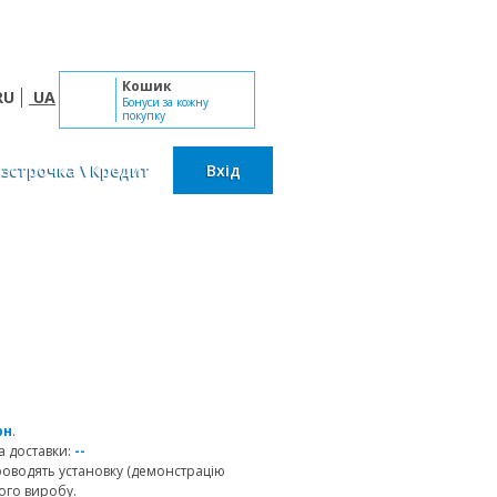
Пн-Сб: 10:00 - 19:00, Нд: вихідний
Кошик
RU
UA
Бонуси за кожну
покупку
озстрочка \ Кредит
Вхід
рн
.
 доставки:
--
роводять установку (демонстрацію
ого виробу.