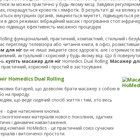
тися їм можна практично у будь-якому місці. Завдяки регулярн
гах, покращується кровотік і лімфотік. В результаті дії на велику 
тьох внутрішніх органів, зміцнюється імунітет, підвищуються ре
 в двох режимах: вібраційний масаж і прогрівання стоп інфраче
тно підвищує ефективність масажної процедури.
olling функціональний, практичний, компактний, стильний і безу
с перегляду телевізора або читання книги, в офісі, розмістивши 
м для ніг
ви не лише зміцните своє здоров'я, але і отримаєте в
ємний, актуальний і корисний у будь-якому віці. Що б повернути 
ань
купіть масажер для ніг
Homedics Dual Rolling.
Масажер для
н практичний, корисний і простий в застосуванні.
іг Homedics Dual Rolling
икових батарей, що дозволяє брати масажер з собою в
бо на природу.
дям, що веде сидячий спосіб життя і тим, хто весь
е - одне натиснення кнопки.
когігієнічних матеріалів нового покоління, здатних
ичні і динамічні навантаження.
 від компанії HoMedics - це практичний союз сучасних
еріалів і витонченої простоти.