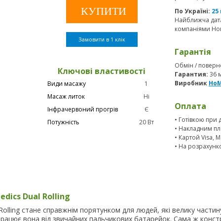
По Україні:
25
Найближча дата
компаніями Нов
Замовити в 1 клік
Гарантія
Обмін / поверне
Ключові властивості
Гарантия:
36 
Виробник
HoM
Види масажу
1
Масаж литок
Ні
Оплата
Інфрачервоний прогрів
Є
• Готівкою при 
Потужність
20 Вт
• Накладним пл
• Картой Visa, 
• На розрахунк
dics Dual Rolling
olling стане справжнім порятунком для людей, які велику частин
 працює вона від звичайних пальчикових батарейок. Сама ж конст