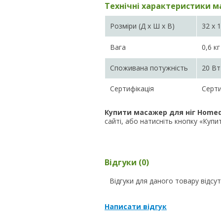
Технічні характеристики ма
Розміри (Д х Ш х В)
32 x 1
Вага
0,6 кг
Споживана потужність
20 Вт
Сертифікація
Серти
Купити масажер для ніг Homedi
сайті, або натисніть кнопку «Купити
Відгуки (0)
Відгуки для даного товару відсут
Написати відгук