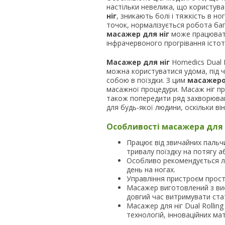
настільки невелика, що користува
ніг
, зникають болі і тяжкість в но
точок, нормалізується робота бага
масажер для ніг
може працювати
інфрачервоного прогрівання істо
Масажер для ніг
Homedics Dual R
можна користуватися удома, під ча
собою в поїздки. З цим
масажеро
масажної процедури. Масаж ніг при
також попередити ряд захворюв
для будь-якої людини, оскільки ві
Особливості масажера для н
Працює від звичайних пальч
тривалу поїздку на потягу а
Особливо рекомендується лю
день на ногах.
Управління пристроєм прост
Масажер виготовлений з висо
довгий час витримувати стат
Масажер для ніг Dual Rolling
технологій, інноваційних мат