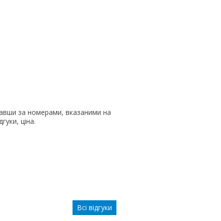
авши за номерами, вказаними на
гуки, ціна.
Всі відгуки