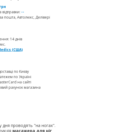
 грн
 відправки:
--
а пошта, Автолюкс, Делівері
ння: 14 днів
мес.
edics (США)
доставці по Києву
атежем по Україні
MasterCard на сайті
овий рахунок магазина
у дня проводять "на ногах".
рукція
масажера для ніг