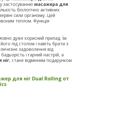
ому застосуванню
масажера для
кількість біологічно активних
зервні сили організму. Цей
рвоним теплом. Функція
мовно дуже корисний прилад. Їм
його під столом і навіть брати з
еличезне задоволення від
бадьорість і гарний настрій, а
 ніг
, стане відмінним подарунком