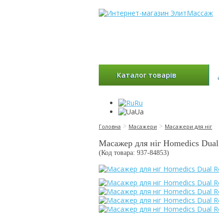
Каталог товарів
Ru
Ua
>
>
Головна
Масажери
Масажери для ніг
Масажер для ніг Homedics Dual
(Код товара: 937-
84853
)