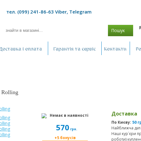
тел. (099) 241-86-63 Viber, Telegram
Пошук
Доставка і оплата
Гарантія та сервіс
Контакти
Р
 Rolling
Доставка
Немає в наявності
По Києву:
50 г
570
Найближча дата
грн.
Наші кур`єри п
+5 бонусів
роботи) куплен