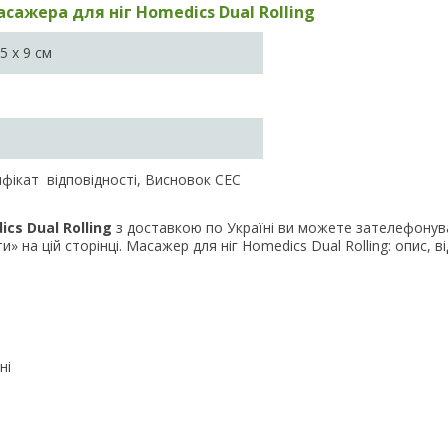
сажера для ніг Homedics Dual Rolling
5 x 9 см
фікат відповідності, Висновок СЕС
cs Dual Rolling
з доставкою по Україні ви можете зателефонув
» на цій сторінці. Масажер для ніг Homedics Dual Rolling: опис, від
ні