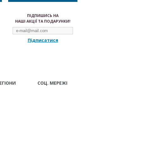
ПІДПИШИСЬ НА
НАШІ АКЦІЇ ТА ПОДАРУНКИ!
Підписатися
ЕГІОНИ
СОЦ. МЕРЕЖІ
Волынский
вск
 Ивано-
ад
г Луцк
поль
тава Ровно
ополь Сумы
Харьков
 Черкассы