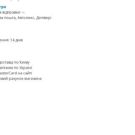
 грн
 відправки:
--
а пошта, Автолюкс, Делівері
ння: 14 днів
доставці по Києву
атежем по Україні
MasterCard на сайті
овий рахунок магазина