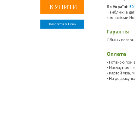
По Україні:
50
Найближча дата
компаніями Нов
Замовити в 1 клік
Гарантія
Обмін / поверне
Оплата
• Готівкою при 
• Накладним пл
• Картой Visa, 
• На розрахунк