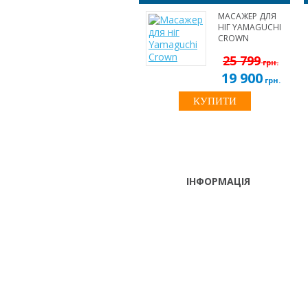
МАСАЖЕР ДЛЯ
НІГ YAMAGUCHI
CROWN
25 799
грн.
19 900
грн.
КУПИТИ
ІНФОРМАЦІЯ
ТЕЛЕФОНИ
тел. (099)
241-86-63
Пн-Cб: 9:00 - 18:00 Нд:
Viber,
вихідний
Telegram
м. Київ, вул. Лугова 9, оф. 209
(Оболонській р-н, біля ТРЦ
"Караван")
info@elite-massage.biz