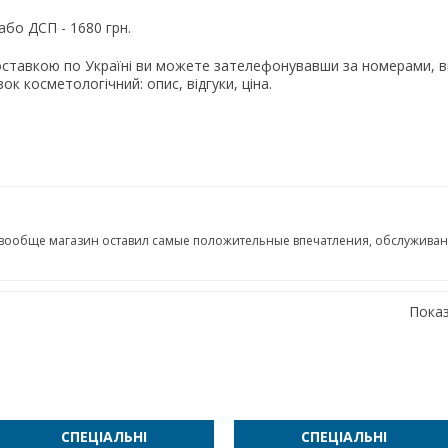
 або ДСП - 1680 грн.
оставкою по Україні ви можете зателефонувавши за номерами, вк
зок косметологічний: опис, відгуки, ціна.
вообще магазин оставил самые положительные впечатления, обслуживани
Показ
СПЕЦІАЛЬНІ
СПЕЦІАЛЬНІ