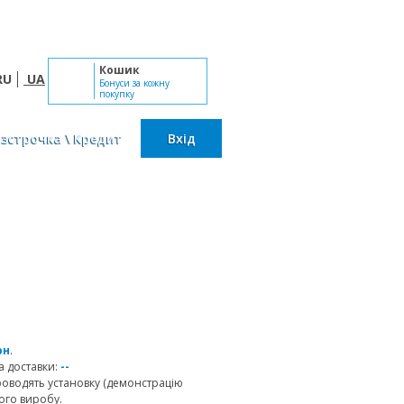
Пн-Сб: 10:00 - 19:00, Нд: вихідний
Кошик
RU
UA
Бонуси за кожну
покупку
озстрочка \ Кредит
Вхід
рн
.
 доставки:
--
роводять установку (демонстрацію
ого виробу.