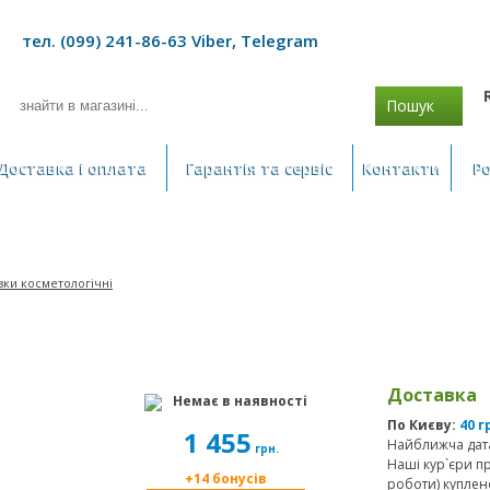
тел. (099) 241-86-63 Viber, Telegram
Пошук
Доставка і оплата
Гарантія та сервіс
Контакти
Р
зки косметологічні
Доставка
Немає в наявності
По Києву:
40 г
1 455
Найближча дата
грн.
Наші кур`єри п
+14 бонусів
роботи) куплен