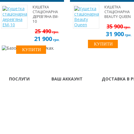
КУШЕТКА
КУШЕТКА
СТАЦІОНАРНА
СТАЦІОНАРНА
ДЕРЕВ'ЯНА EM-
BEAUTY QUEEN
10
35 900
грн.
25 490
грн.
31 900
грн.
21 900
грн.
ПОСЛУГИ
ВАШ АККАУНТ
ДОСТАВКА В Р
Про нас
Ваш аккаунт
Винница Владимир-
Донецк Днепропетро
Доставка і оплата
Історія замовлень
Житомир Запорожье
Франковск Кировогр
Гарантія та сервіс
Розсилання новин
Кременчуг Кривой Ро
Розстрочка \
Луганск Львов Мариу
Кредит
Николаев Одесса Пол
Симферополь Севаст
Тернополь Ужгород 
Херсон Хмельницкий