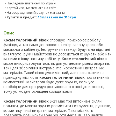
• Накладним платежем по Україні
• Картой Visa, MasterCard на сайті
• На розрахунковий рахунок магазина
• Купити в кредит:
10 платежів по
315
грн
Опис
Косметологічний візок
спрощує і прискорює роботу
фахівця, а так само доповнює інтер'єр салону краси або
масажного кабінету. Інструменти завжди будуть на відстані
витягнутої руки і майстрові не доведеться їх шукати або йти
за ними в іншу частину кабінету.
Косметологічний візок
може використовуватися, як для установки різних апаратів,
так і для зберігання інструментів, косметики і витратних
матеріалів. Такий візок дуже місткий, але незважаючи на
підвищену місткість
косметологічний візок
протативний і
компактний. Майстрові буде дуже зручно, коли усе
необхідне для процедур розташовано в зоні досяжності,
тому усі моделі оснащені коліщатками.
Косметологічний візок
S-21 має три витончені скляні
полички, де можна зручно розмістити інструменти, рушники,
косметику і інші витратні матеріали. Така місткість
дозволить розширити зону роботи фахівця і заощадити