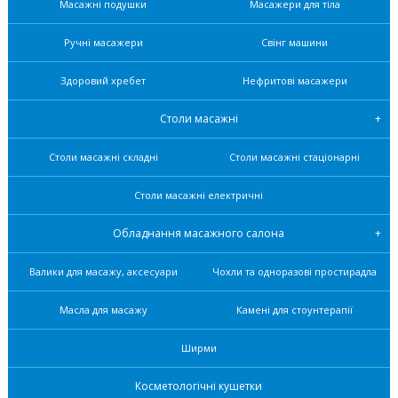
Масажні подушки
Масажери для тіла
Ручні масажери
Свінг машини
Здоровий хребет
Нефритові масажери
Столи масажні
Столи масажні складні
Столи масажні стаціонарні
Столи масажні електричні
Обладнання масажного салона
Валики для масажу, аксесуари
Чохли та одноразові простирадла
Масла для масажу
Камені для стоунтерапії
Ширми
Косметологічні кушетки