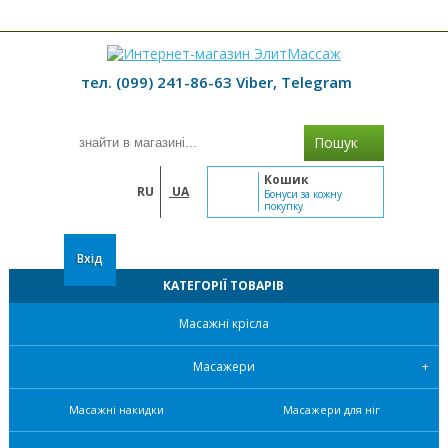
≡ МЕНЮ
тел. (099) 241-86-63 Viber, Telegram
Пошук
Кошик
RU
UA
Бонуси за кожну
покупку
Вхід
КАТЕГОРІЇ ТОВАРІВ
Масажні крісла
Масажери
Масажні накидки
Масажери для ніг