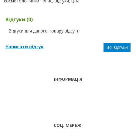
косметологічний : опис, відгуки, ціна.
Відгуки (0)
Відгуки для даного товару відсутні
Написати відгук
Всі відгуки
ІНФОРМАЦІЯ
ТЕЛЕФОНИ
тел. (099)
241-86-63
ПН-CБ: 9:00 -
Viber,
18:00 НД:
Telegram
ВИХІДНИЙ
СОЦ. МЕРЕЖІ