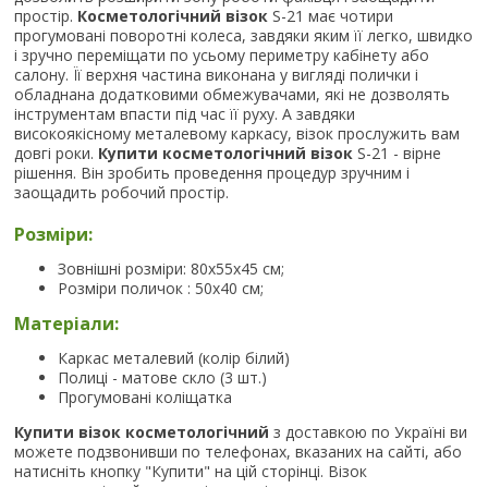
простір.
Косметологічний візок
S-21 має чотири
прогумовані поворотні колеса, завдяки яким її легко, швидко
і зручно переміщати по усьому периметру кабінету або
салону. Її верхня частина виконана у вигляді полички і
обладнана додатковими обмежувачами, які не дозволять
інструментам впасти під час її руху. А завдяки
високоякісному металевому каркасу, візок прослужить вам
довгі роки.
Купити косметологічний візок
S-21 - вірне
рішення. Він зробить проведення процедур зручним і
заощадить робочий простір.
Розміри:
Зовнішні розміри: 80х55х45 см;
Розміри поличок : 50х40 см;
Матеріали:
Каркас металевий (колір білий)
Полиці - матове скло (3 шт.)
Прогумовані коліщатка
Купити візок косметологічний
з доставкою по Україні ви
можете подзвонивши по телефонах, вказаних на сайті, або
натисніть кнопку "Купити" на цій сторінці. Візок