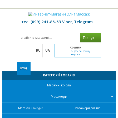
≡ МЕНЮ
тел. (099) 241-86-63 Viber, Telegram
Пошук
Кошик
RU
UA
Бонуси за кожну
покупку
Вхід
КАТЕГОРІЇ ТОВАРІВ
Масажні крісла
Масажери
Масажні накидки
Масажери для ніг