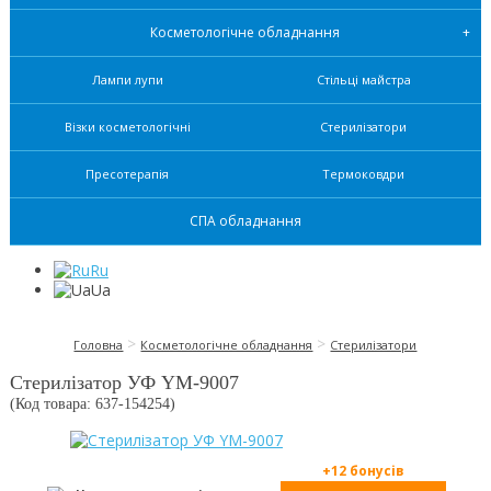
Косметологічне обладнання
Лампи лупи
Стільці майстра
Візки косметологічні
Стерилізатори
Пресотерапія
Термоковдри
СПА обладнання
Ru
Ua
>
>
Головна
Косметологічне обладнання
Стерилізатори
Стерилізатор УФ YM-9007
(Код товара: 637-
154254
)
+12 бонусів