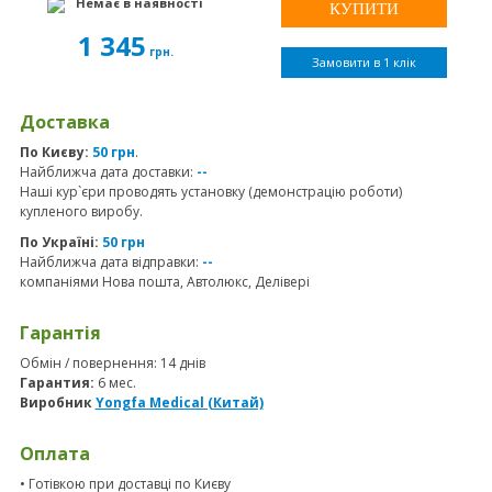
Немає в наявності
1 345
грн.
Замовити в 1 клік
Доставка
По Києву:
50 грн
.
Найближча дата доставки:
--
Наші кур`єри проводять установку (демонстрацію роботи)
купленого виробу.
По Україні:
50 грн
Найближча дата відправки:
--
компаніями Нова пошта, Автолюкс, Делівері
Гарантія
Обмін / повернення: 14 днів
Гарантия:
6 мес.
Виробник
Yongfa Medical (Китай)
Оплата
• Готівкою при доставці по Києву