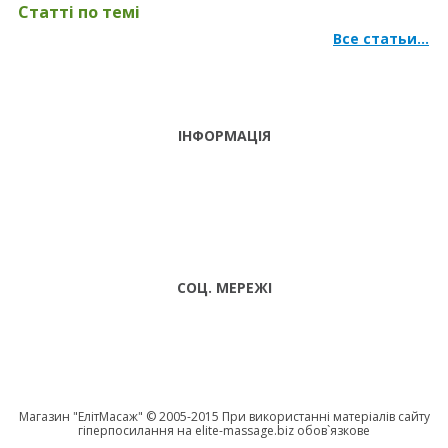
Статті по темі
Все статьи...
Стерилізатор для інструментів - гарантія безпеки процедур
ІНФОРМАЦІЯ
ТЕЛЕФОНИ
тел. (099)
241-86-63
ПН-CБ: 9:00 -
Viber,
18:00 НД:
Telegram
ВИХІДНИЙ
СОЦ. МЕРЕЖІ
Магазин "EлітМасаж" © 2005-2015 При використанні матеріалів сайту
гіперпосилання на elite-massage.biz обов`язкове