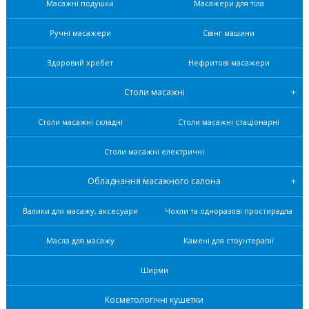
Масажні подушки
Масажери для тіла
Ручні масажери
Свінг машини
Здоровий хребет
Нефритові масажери
Столи масажні
Столи масажні складні
Столи масажні стаціонарні
Столи масажні електричні
Обладнання масажного салона
Валики для масажу, аксесуари
Чохли та одноразові простирадла
Масла для масажу
Камені для стоунтерапії
Ширми
Косметологічні кушетки