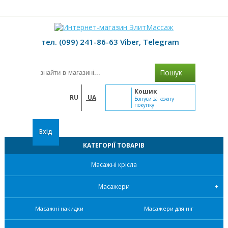
≡ МЕНЮ
тел. (099) 241-86-63 Viber, Telegram
Пошук
Кошик
RU
UA
Бонуси за кожну
покупку
Вхід
КАТЕГОРІЇ ТОВАРІВ
Масажні крісла
Масажери
Масажні накидки
Масажери для ніг