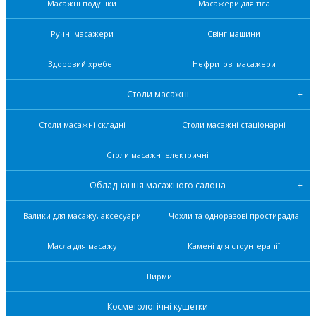
Масажні подушки
Масажери для тіла
Ручні масажери
Свінг машини
Здоровий хребет
Нефритові масажери
Столи масажні
Столи масажні складні
Столи масажні стаціонарні
Столи масажні електричні
Обладнання масажного салона
Валики для масажу, аксесуари
Чохли та одноразові простирадла
Масла для масажу
Камені для стоунтерапії
Ширми
Косметологічні кушетки