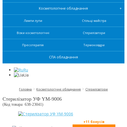
Косметологічне обладнання
Лампи лупи
Стільці майстра
Візки косметологічні
Стерилізатори
Пресотерапія
Термоковдри
СПА обладнання
Ru
Ua
>
>
Головна
Косметологічне обладнання
Стерилізатори
Стерилізатор УФ YM-9006
(Код товара: 638-
23041
)
+11 бонусів