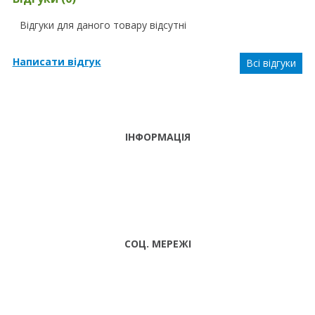
Відгуки для даного товару відсутні
Написати відгук
Всі відгуки
ІНФОРМАЦІЯ
ТЕЛЕФОНИ
тел. (099)
241-86-63
ПН-CБ: 9:00 -
Viber,
18:00 НД:
Telegram
ВИХІДНИЙ
СОЦ. МЕРЕЖІ