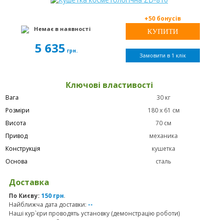
+50 бонусів
Немає в наявності
5 635
грн.
Замовити в 1 клік
Ключові властивості
Вага
30 кг
Розміри
180 х 61 см
Висота
70 см
Привод
механика
Конструкція
кушетка
Основа
сталь
Доставка
По Києву:
150 грн
.
Найближча дата доставки:
--
Наші кур`єри проводять установку (демонстрацію роботи)