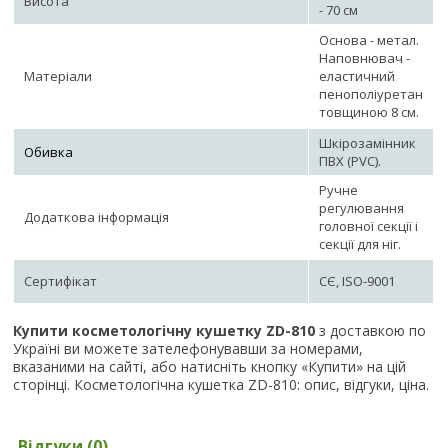
Висота
- 70 см
Основа - метал.
Наповнювач -
Матеріали
еластичний
пенополіуретан
товщиною 8 см.
Шкірозамінник
Обивка
ПВХ (PVC).
Ручне
регулювання
Додаткова інформація
головної секції і
секції для ніг.
Сертифікат
СЄ, ISO-9001
Купити косметологічну кушетку ZD-810
з доставкою по
Україні ви можете зателефонувавши за номерами,
вказаними на сайті, або натисніть кнопку «Купити» на цій
сторінці. Косметологічна кушетка ZD-810: опис, відгуки, ціна.
Відгуки (0)