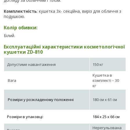
догляду за обличчям і тілом.
Комплектність
: кушетка 3х- секційна, виріз для обличчя з
подушкою.
Колір обивки:
Білий.
Експлуатаційні характеристики косметологічної
кушетки ZD-810
Допустиме навантаження
150 кг
Кушетка в
Вага
комплекті – 30
кг
Розміри у розкладеному положенні
180 см х 61 см
Розміри в упаковці:
184 х 25 х 66 см
Нерегульована