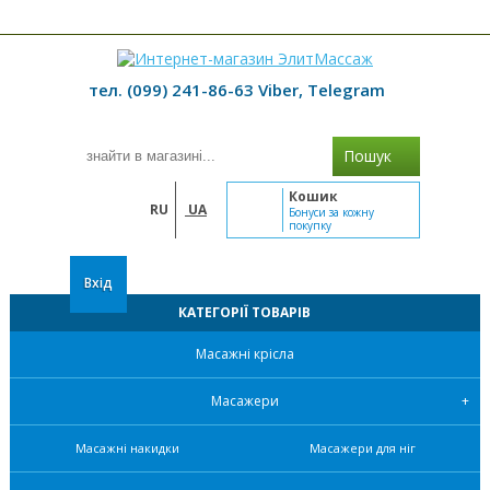
≡ МЕНЮ
тел. (099) 241-86-63 Viber, Telegram
Пошук
Кошик
RU
UA
Бонуси за кожну
покупку
Вхід
КАТЕГОРІЇ ТОВАРІВ
Масажні крісла
Масажери
Масажні накидки
Масажери для ніг