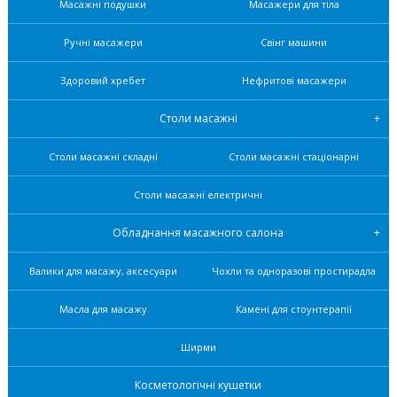
Масажні подушки
Масажери для тіла
Ручні масажери
Свінг машини
Здоровий хребет
Нефритові масажери
Столи масажні
Столи масажні складні
Столи масажні стаціонарні
Столи масажні електричні
Обладнання масажного салона
Валики для масажу, аксесуари
Чохли та одноразові простирадла
Масла для масажу
Камені для стоунтерапії
Ширми
Косметологічні кушетки