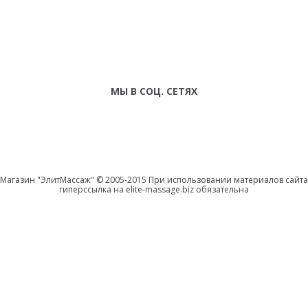
ТЕЛЕФОНЫ
тел. (099)
241-86-63
ПН-СБ: С 9:00 ДО
Viber,
18:00 ,ВС:
Telegram
ВЫХОДНОЙ
МЫ В СОЦ. СЕТЯХ
Магазин "ЭлитМассаж" © 2005-2015 При использовании материалов сайта
гиперссылка на elite-massage.biz обязательна