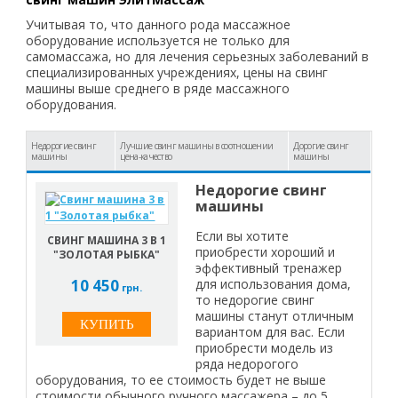
Учитывая то, что данного рода массажное
оборудование используется не только для
самомассажа, но для лечения серьезных заболеваний в
специализированных учреждениях, цены на свинг
машины выше среднего в ряде массажного
оборудования.
Недорогие свинг
Лучшие свинг машины в соотношении
Дорогие свинг
машины
цена-качество
машины
Недорогие свинг
машины
Если вы хотите
СВИНГ МАШИНА 3 В 1
приобрести хороший и
"ЗОЛОТАЯ РЫБКА"
эффективный тренажер
10 450
для использования дома,
грн.
то недорогие свинг
машины станут отличным
вариантом для вас. Если
приобрести модель из
ряда недорогого
оборудования, то ее стоимость будет не выше
стоимости обычного ручного массажера – до 5