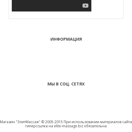
ИНФОРМАЦИЯ
ТЕЛЕФОНЫ
тел. (099)
241-86-63
ПН-СБ: С 9:00 ДО
Viber,
18:00 ,ВС:
Telegram
ВЫХОДНОЙ
МЫ В СОЦ. СЕТЯХ
Магазин "ЭлитМассаж" © 2005-2015 При использовании материалов сайта
гиперссылка на elite-massage.biz обязательна