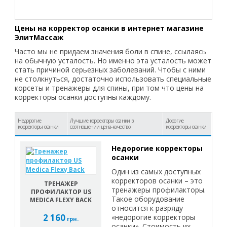
Цены на корректор осанки в интернет магазине
ЭлитМассаж
Часто мы не придаем значения боли в спине, ссылаясь
на обычную усталость. Но именно эта усталость может
стать причиной серьезных заболеваний. Чтобы с ними
не столкнуться, достаточно использовать специальные
корсеты и тренажеры для спины, при том что цены на
корректоры осанки доступны каждому.
Недорогие
Лучшие корректоры осанки в
Дорогие
корректоры осанки
соотношении цена-качество
корректоры осанки
Недорогие корректоры
осанки
Один из самых доступных
корректоров осанки – это
ТРЕНАЖЕР
тренажеры профилакторы.
ПРОФИЛАКТОР US
Такое оборудование
MEDICA FLEXY BACK
относится к разряду
2 160
«недорогие корректоры
грн.
осанки». Стоимость их