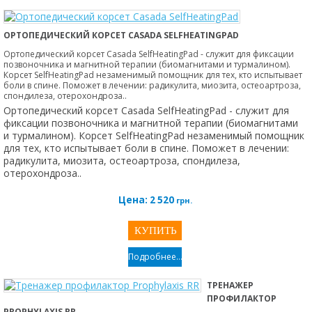
ОРТОПЕДИЧЕСКИЙ КОРСЕТ CASADA SELFHEATINGPAD
Ортопедический корсет Casada SelfHeatingPad - служит для фиксации
позвоночника и магнитной терапии (биомагнитами и турмалином).
Корсет SelfHeatingPad незаменимый помощник для тех, кто испытывает
боли в спине. Поможет в лечении: радикулита, миозита, остеоартроза,
спондилеза, отерохондроза..
Ортопедический корсет Casada SelfHeatingPad - служит для
фиксации позвоночника и магнитной терапии (биомагнитами
и турмалином). Корсет SelfHeatingPad незаменимый помощник
для тех, кто испытывает боли в спине. Поможет в лечении:
радикулита, миозита, остеоартроза, спондилеза,
отерохондроза..
Цена:
2 520
грн.
Подробнее...
ТРЕНАЖЕР
ПРОФИЛАКТОР
PROPHYLAXIS RR