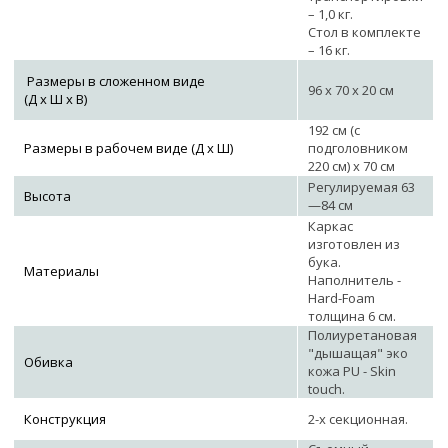
– 1,0 кг.
Стол в комплекте
– 16 кг.
Размеры в сложенном виде
96 х 70 х 20 см
(Д х Ш х В)
192 см (с
Размеры в рабочем виде (Д х Ш)
подголовником
220 см) х 70 см
Регулируемая 63
Высота
—84 см
Каркас
изготовлен из
бука.
Материалы
Наполнитель -
Hard-Foam
толщина 6 см.
Полиуретановая
"дышащая" эко
Обивка
кожа PU - Skin
touch.
Конструкция
2-х секционная.