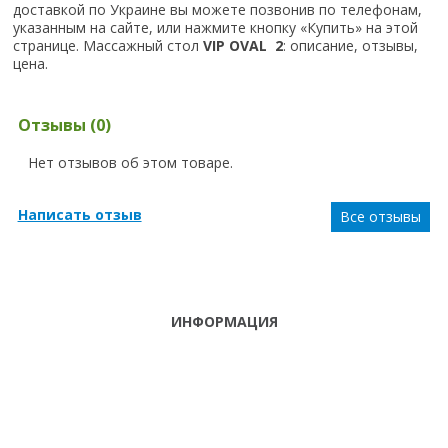
доставкой по Украине вы можете позвонив по телефонам,
указанным на сайте, или нажмите кнопку «Купить» на этой
странице. Массажный стол
VIP OVAL 2
: описание, отзывы,
цена.
Отзывы (0)
Нет отзывов об этом товаре.
Написать отзыв
Все отзывы
ИНФОРМАЦИЯ
ТЕЛЕФОНЫ
тел. (099)
241-86-63
ПН-СБ: С 9:00 ДО
Viber,
18:00 ,ВС:
Telegram
ВЫХОДНОЙ