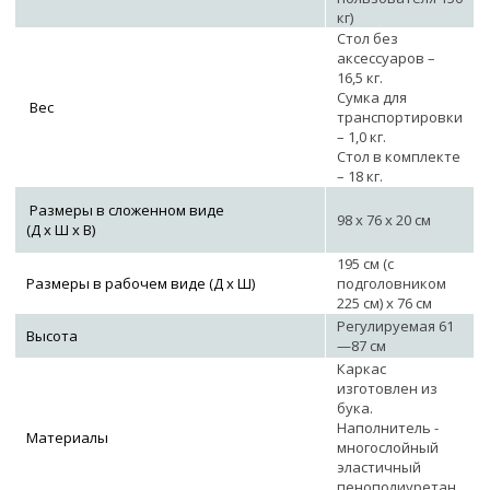
кг)
Стол без
аксессуаров –
16,5 кг.
Сумка для
Вес
транспортировки
– 1,0 кг.
Стол в комплекте
– 18 кг.
Размеры в сложенном виде
98 х 76 х 20 см
(Д х Ш х В)
195 см (с
Размеры в рабочем виде (Д х Ш)
подголовником
225 см) х 76 см
Регулируемая 61
Высота
—87 см
Каркас
изготовлен из
бука.
Наполнитель -
Материалы
многослойный
эластичный
пенополиуретан