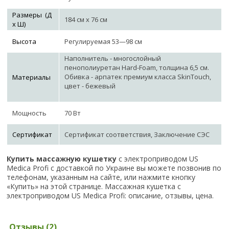
Размеры (Д
184 см х 76 см
х Ш)
Высота
Регулируемая 53—98 см
Наполнитель - многослойный
пенополиуретан Hard-Foam, толщина 6,5 см.
Обивка - арпатек премиум класса SkinTouch,
Материалы
цвет - бежевый
Мощность
70 Вт
Сертификат
Сертификат соответствия, Заключение СЭС
Купить массажную кушетку
с электроприводом US
Medica Profi с доставкой по Украине вы можете позвонив по
телефонам, указанным на сайте, или нажмите кнопку
«Купить» на этой странице. Массажная кушетка с
электроприводом US Medica Profi: описание, отзывы, цена.
Отзывы (2)