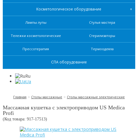
Косметологическое оборудование
Лампы лупы
Стулья мастера
Тележки косметологические
Стерилизаторы
Прессотерапия
Термоодеяла
СПА оборудование
Ru
Ua
»
»
Главная
Столы массажные
Столы массажные электрические
Массажная кушетка с электроприводом US Medica
Profi
(Код товара: 917-
17513
)