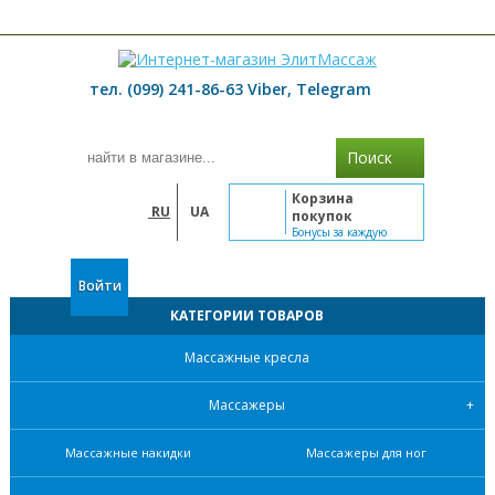
≡ МЕНЮ
тел. (099) 241-86-63 Viber, Telegram
Поиск
Корзина
RU
UA
покупок
Бонусы за каждую
покупку
Войти
КАТЕГОРИИ ТОВАРОВ
Массажные кресла
Массажеры
Массажные накидки
Массажеры для ног