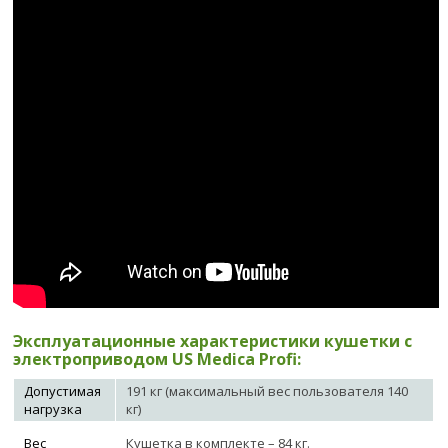
Эксплуатационные характеристики кушетки с
электроприводом US Medica Profi:
Допустимая
191 кг (максимальный вес пользователя 140
нагрузка
кг)
Вес
Кушетка в комплекте – 84 кг.