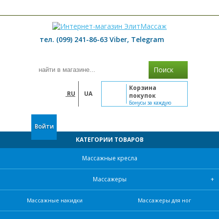
≡ МЕНЮ
тел. (099) 241-86-63 Viber, Telegram
Поиск
Корзина
RU
UA
покупок
Бонусы за каждую
покупку
Войти
КАТЕГОРИИ ТОВАРОВ
Массажные кресла
Массажеры
Массажные накидки
Массажеры для ног