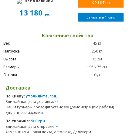
Нет в наличии
13 180
грн.
Заказать в 1 клик
Ключевые свойства
Вес
45 кг
Нагрузка
250 кг
Высота
75 см
Размеры
195 х 75 см
Основа
бук
Доставка
По Киеву:
уточняйте, грн
.
Ближайшая дата доставки:
--
Наши курьеры проводят установку (демонстрацию работы)
купленного изделия.
По Украине:
500 грн
.
Ближайшая дата отправки:
--
компаниями Новая почта, Автолюкс, Деливери