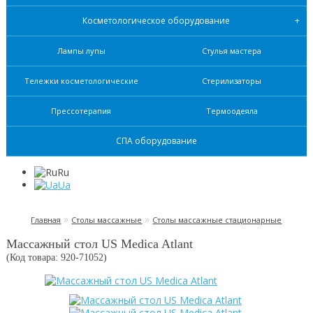
Косметологическое оборудование
Лампы лупы
Стулья мастера
Тележки косметологические
Стерилизаторы
Прессотерапия
Термоодеяла
СПА оборудование
Ru
Ua
»
»
Главная
Столы массажные
Столы массажные стационарные
Массажный стол US Medica Atlant
(Код товара: 920-
71052
)