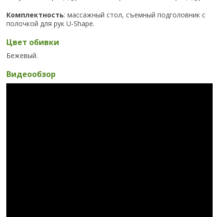
Комплектность
: массажный стол, съемный подголовник с
полочкой для рук U-Shape.
Цвет обивки
Бежевый.
Видеообзор