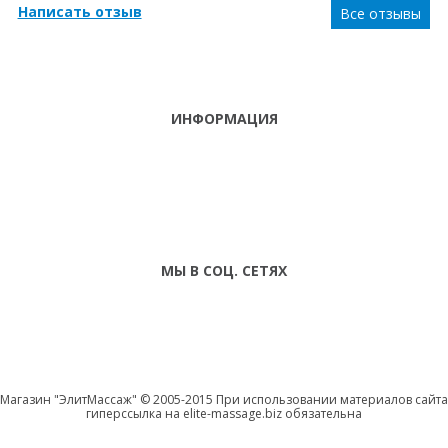
Написать отзыв
Все отзывы
ИНФОРМАЦИЯ
ТЕЛЕФОНЫ
тел. (099)
241-86-63
ПН-СБ: С 9:00 ДО
Viber,
18:00 ,ВС:
Telegram
ВЫХОДНОЙ
МЫ В СОЦ. СЕТЯХ
Магазин "ЭлитМассаж" © 2005-2015 При использовании материалов сайта
гиперссылка на elite-massage.biz обязательна