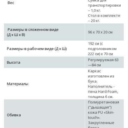
Сумка для
Вес
транспортировки
– 1,0 кг.
Стол в комплекте
– 20 кг.
Размеры в сложенном виде
96 х 70 х 20 см
(Д х Ш х В)
192 см (с
Размеры в рабочем виде (Д х Ш)
подголовником
222 см) х 70 см
Регулируемая 63
Высота
—84 см
Каркас
изготовлен из
бука.
Материалы
Наполнитель -
пена Hard-Foam,
толщина 6 см.
Полиуретановая
("дышащая")
кожа PU «Skin-
Обивка
touch».
Закругленные
борта.