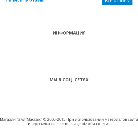
Все отзывы
ИНФОРМАЦИЯ
ТЕЛЕФОНЫ
тел. (099)
241-86-63
ПН-СБ: С 9:00 ДО
Viber,
18:00 ,ВС:
Telegram
ВЫХОДНОЙ
МЫ В СОЦ. СЕТЯХ
Магазин "ЭлитМассаж" © 2005-2015 При использовании материалов сайта
гиперссылка на elite-massage.biz обязательна