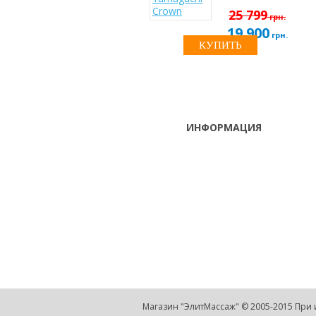
25 799
грн.
19 900
грн.
КУПИТЬ
ИНФОРМАЦИЯ
ТЕЛЕФОНЫ
тел. (099)
241-86-63
Пн-Сб: с 9:00 до 18:00
Viber,
,Вс: выходной
Telegram
г. Киев, ул. Луговая 9, оф. 209
(Оболонський р-н, возле ТРЦ
"Караван")
info@elite-massage.biz
Магазин "ЭлитМассаж" © 2005-2015 При 