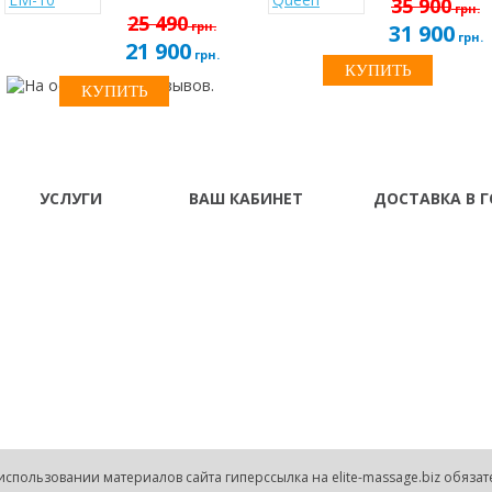
35 900
грн.
25 490
грн.
31 900
грн.
21 900
грн.
УСЛУГИ
ВАШ КАБИНЕТ
ДОСТАВКА В 
О нас
Ваш Кабинет
Винница Владимир-
Донецк Днепропетро
Доставка и
История заказов
Житомир Запорожье
оплата
Франковск Кировогр
Рассылка
Кременчуг Кривой Ро
Гарантия и сервис
Луганск Львов Мариу
Рассрочка \
Николаев Одесса Пол
Кредит
Симферополь Севаст
Тернополь Ужгород 
Херсон Хмельницкий
использовании материалов сайта гиперссылка на elite-massage.biz обяза