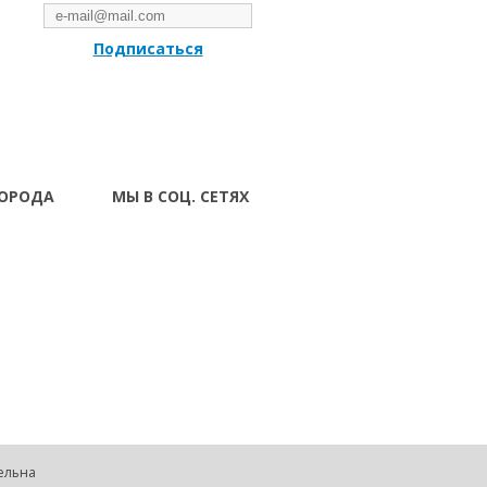
Подписаться
ГОРОДА
МЫ В СОЦ. СЕТЯХ
Волынский
вск
 Ивано-
ад
г Луцк
поль
тава Ровно
ополь Сумы
Харьков
 Черкассы
тельна