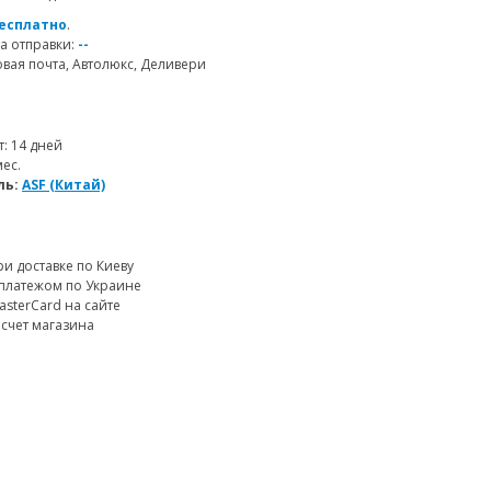
есплатно
.
а отправки:
--
ая почта, Автолюкс, Деливери
т: 14 дней
мес.
ль:
ASF (Китай)
и доставке по Киеву
платежом по Украине
MasterCard на сайте
 счет магазина