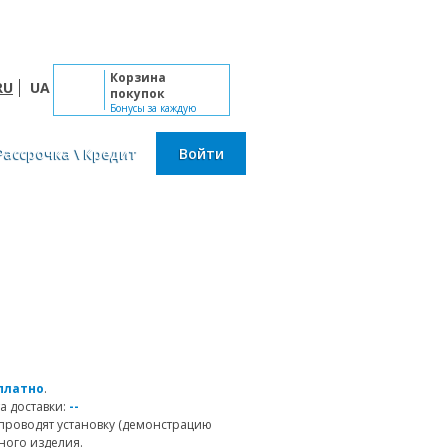
Пн-Сб: 10:00 - 19:00, Вс: выходной
Корзина
RU
UA
покупок
Бонусы за каждую
покупку
Рассрочка \ Кредит
Войти
платно
.
а доставки:
--
проводят установку (демонстрацию
ного изделия.