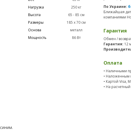
По Украине:
б
Нагрузка
250 кг
Ближайшая дат
Высота
65 - 85 см
компаниями Нов
Размеры
185 х 70 см
Основа
металл
Гарантия
Мощность
86 Вт
Обмен / возвра
Гарантия:
12 
Производите
Оплата
• Наличными пр
• Наложенным 
• Картой Visa, 
• На расчетный
 синим.