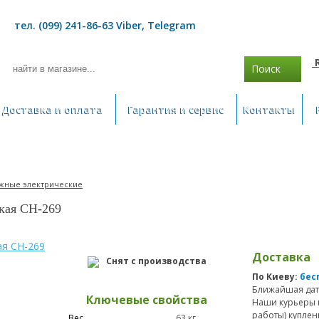
тел. (099) 241-86-63 Viber, Telegram
Поиск
Доставка и оплата
Гарантия и сервис
Контакты
жные электрические
кая CH-269
Доставка
Снят с производства
По Киеву:
бес
Ближайшая дат
Ключевые свойства
Наши курьеры 
работы) куплен
Вес
63 кг