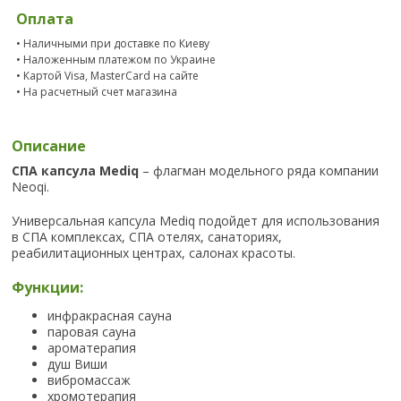
Оплата
• Наличными при доставке по Киеву
• Наложенным платежом по Украине
• Картой Visa, MasterCard на сайте
• На расчетный счет магазина
Описание
СПА капсула Mediq
– флагман модельного ряда компании
Neoqi.
Универсальная капсула Mediq подойдет для использования
в СПА комплексах, СПА отелях, санаториях,
реабилитационных центрах, салонах красоты.
Функции:
инфракрасная сауна
паровая сауна
ароматерапия
душ Виши
вибромассаж
хромотерапия