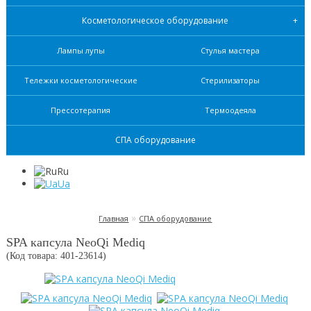
Косметологическое оборудование
Лампы лупы
Стулья мастера
Тележки косметологические
Стерилизаторы
Прессотерапия
Термоодеяла
СПА оборудование
Ru
Ua
»
Главная
СПА оборудование
SPA капсула NeoQi Mediq
(Код товара: 401-
23614
)