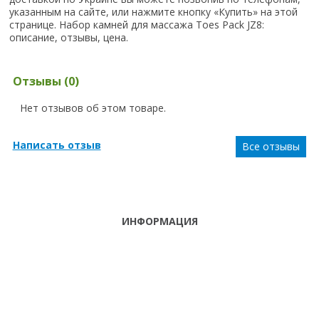
указанным на сайте, или нажмите кнопку «Купить» на этой
странице. Набор камней для массажа Toes Pack JZ8:
описание, отзывы, цена.
Отзывы (0)
Нет отзывов об этом товаре.
Написать отзыв
Все отзывы
ИНФОРМАЦИЯ
ТЕЛЕФОНЫ
тел. (099)
241-86-63
ПН-СБ: С 9:00 ДО
Viber,
18:00 ,ВС:
Telegram
ВЫХОДНОЙ