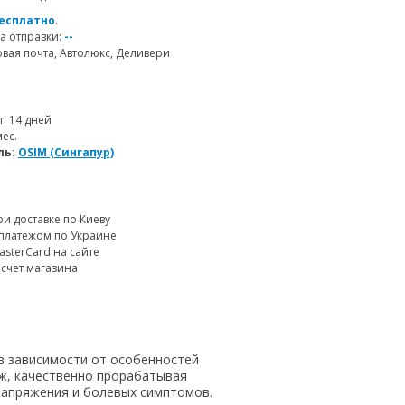
есплатно
.
а отправки:
--
ая почта, Автолюкс, Деливери
т: 14 дней
мес.
ль:
OSIM (Сингапур)
и доставке по Киеву
платежом по Украине
MasterCard на сайте
 счет магазина
 зависимости от особенностей
аж, качественно прорабатывая
напряжения и болевых симптомов.