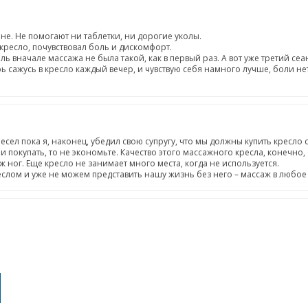
не. Не помогают ни таблетки, ни дорогие уколы.
 кресло, почувствовал боль и дискомфорт.
ь вначале массажа не была такой, как в первый раз. А вот уже третий се
ь сажусь в кресло каждый вечер, и чувствую себя намного лучше, боли н
ел пока я, наконец, убедил свою супругу, что мы должны купить кресло 
и покупать, то не экономьте. Качество этого массажного кресла, конечно
 ног. Еще кресло не занимает много места, когда не используется.
ом и уже не можем представить нашу жизнь без него – массаж в любое 