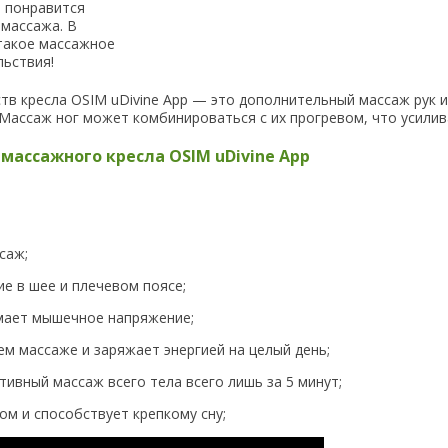
 понравится
 массажа. В
такое массажное
льствия!
в кресла OSIM uDivine App — это дополнительный массаж рук и
Массаж ног может комбинироваться с их прогревом, что усили
ассажного кресла OSIM uDivine App
саж;
е в шее и плечевом поясе;
мает мышечное напряжение;
м массаже и заряжает энергией на целый день;
ивный массаж всего тела всего лишь за 5 минут;
м и способствует крепкому сну;