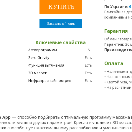
По Украине:
б
Ближайшая дат
компаниями Нов
Заказать в 1 клик
Гарантия
Обмен / возвра
Ключевые свойства
Гарантия:
36 
Производите
Автопрограммы
6
Zero Gravity
Есть
Оплата
Функция вытяжения
Есть
• Наличными пр
3D массаж
Есть
• Наложенным 
Инфракрасный прогрев
Есть
• Картой Visa, 
• На расчетный
e App
— способно подбирать оптимальную программу массажа в
женности мышц и других параметров! Кресло выполняет 3D масс
саж способствует максимальному расслаблению и уменьшению 