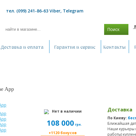
тел. (099) 241-86-63 Viber, Telegram
Поиск
Доставка и оплата
Гарантия и сервис
Контакты
ne App
Доставка
Нет в наличии
По Киеву:
бес
108 000
Ближайшая дат
грн.
Наши курьеры 
+1120 бонусов
работы) куплен