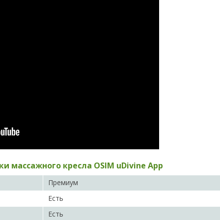
и массажного кресла OSIM uDivine App
Премиум
Есть
Есть