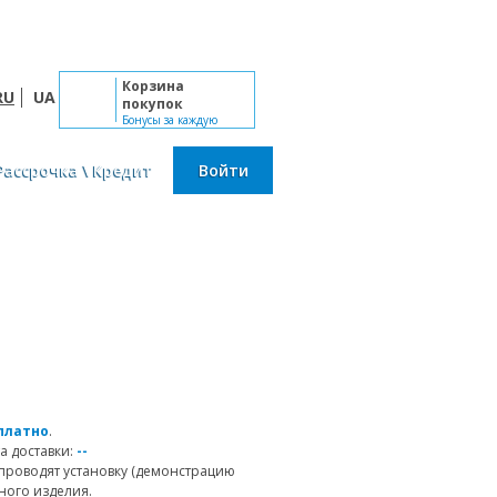
Пн-Сб: 10:00 - 19:00, Вс: выходной
Корзина
RU
UA
покупок
Бонусы за каждую
покупку
Рассрочка \ Кредит
Войти
платно
.
а доставки:
--
проводят установку (демонстрацию
ного изделия.