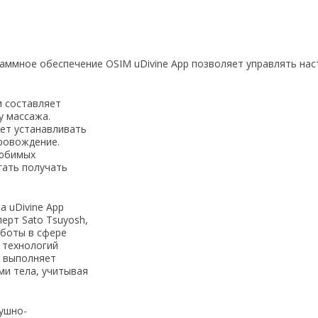
аммное обеспечение OSIM uDivine App позволяет управлять нас
и составляет
у массажа.
ет устанавливать
ровождение.
любимых
гать получать
 uDivine App
ерт Sato Tsuyosh,
боты в сфере
 технологий
о выполняет
ми тела, учитывая
ушно-