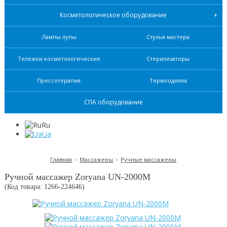
Косметологическое оборудование
Лампы лупы
Стулья мастера
Тележки косметологические
Стерилизаторы
Прессотерапия
Термоодеяла
СПА оборудование
Ru
Ua
»
»
Главная
Массажеры
Ручные массажеры
Ручной массажер Zoryana UN-2000M
(Код товара: 1266-
224646
)