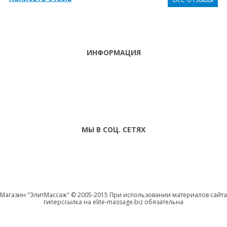
ИНФОРМАЦИЯ
ТЕЛЕФОНЫ
тел. (099)
241-86-63
ПН-СБ: С 9:00 ДО
Viber,
18:00 ,ВС:
Telegram
ВЫХОДНОЙ
МЫ В СОЦ. СЕТЯХ
Магазин "ЭлитМассаж" © 2005-2015 При использовании материалов сайта
гиперссылка на elite-massage.biz обязательна