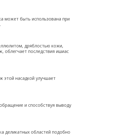
ка может быть использована при
.
целлюлитом, дряблостью кожи,
ж, облегчает последствия ишиас
аж этой насадкой улучшает
обращение и способствуя выводу
ажа деликатных областей подобно