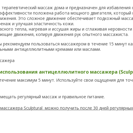
терапевтический массаж дома и предназначен для избавления о
о эффективности положена работа мощного двигателя, который
ижения. Это сложное движение обеспечивает подкожный массаж
енаж и улучшая эластичность кожи.
ного тепла, нагревая и иссушая жиры и сглаживая неровности к
ающие движения, копируя движения рук опытного массажиста.
ы рекомендуем пользоваться массажером в течение 15 минут к
льными антицеллюлитными кремами или маслами.
спользования антицеллюлитного массажера (Sculpt
течение максимум 5 минут. Используйте свои ощущения для то
вмещать регулярный массаж и правильное питание.
ассажера Sculptural можно получить после 30 дней регулярных