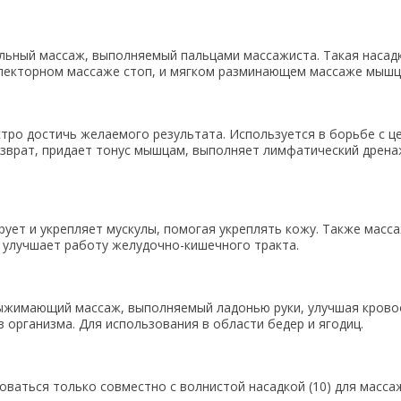
льный массаж, выполняемый пальцами массажиста. Такая насад
лекторном массаже стоп, и мягком разминающем массаже мышц
стро достичь желаемого результата. Используется в борьбе с 
озврат, придает тонус мышцам, выполняет лимфатический дрена
рует и укрепляет мускулы, помогая укреплять кожу. Также масс
 улучшает работу желудочно-кишечного тракта.
ыжимающий массаж, выполняемый ладонью руки, улучшая крово
з организма. Для использования в области бедер и ягодиц.
оваться только совместно с волнистой насадкой (10) для масс