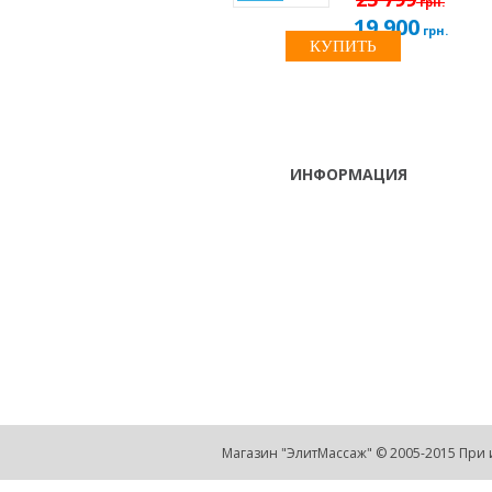
грн.
19 900
грн.
КУПИТЬ
ИНФОРМАЦИЯ
ТЕЛЕФОНЫ
тел. (099)
241-86-63
Пн-Сб: с 9:00 до 18:00
Viber,
,Вс: выходной
Telegram
г. Киев, ул. Луговая 9, оф. 209
(Оболонський р-н, возле ТРЦ
"Караван")
info@elite-massage.biz
Магазин "ЭлитМассаж" © 2005-2015 При 