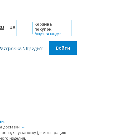
Пн-Сб: 10:00 - 19:00, Вс: выходной
Корзина
RU
UA
покупок
Бонусы за каждую
покупку
Рассрочка \ Кредит
Войти
рн
.
а доставки:
--
проводят установку (демонстрацию
ного изделия.