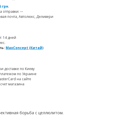
5 грн
.
а отправки:
--
ая почта, Автолюкс, Деливери
т: 14 дней
мес.
ль:
MaxConcept (Китай)
и доставке по Киеву
платежом по Украине
MasterCard на сайте
 счет магазина
фективная борьба с целлюлитом.