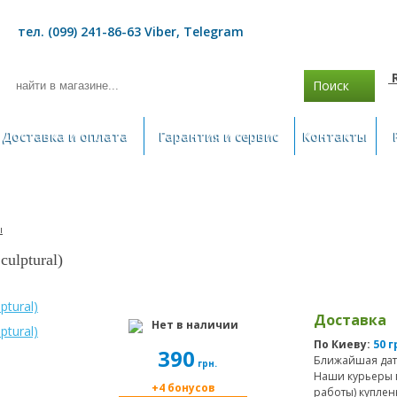
тел. (099) 241-86-63 Viber, Telegram
Поиск
Доставка и оплата
Гарантия и сервис
Контакты
ы
ulptural)
Доставка
Нет в наличии
По Киеву:
50 г
390
Ближайшая дат
грн.
Наши курьеры 
+4 бонусов
работы) куплен