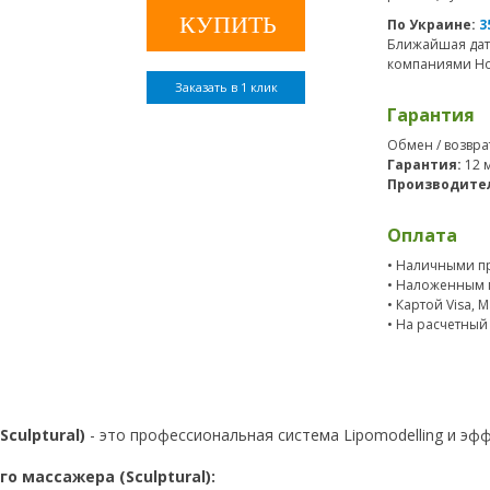
По Украине:
3
Ближайшая дат
компаниями Нов
Заказать в 1 клик
Гарантия
Обмен / возвра
Гарантия:
12 
Производите
Оплата
• Наличными пр
• Наложенным 
• Картой Visa, 
• На расчетный
culptural)
- это профессиональная система Lipomodelling и эф
 массажера (Sculptural):